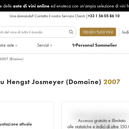
le delle
aste di vini online
ed enoteca con un'ampia selezione di vini f
Una domanda?
Contatta il nostro Servizio Clienti
|
+33 1 56 05 86 10
Ind
VENDI I TUOI VINI
tre aste
Servizi
✨Personal Sommelier
2007 (Bianco)
Cru Hengst Josmeyer (Domaine)
2007
Andamento della quotazione i
Accesso gratuito e illimitato
tempo reale
otazione attuale
alle statistiche e indici di oltre 15