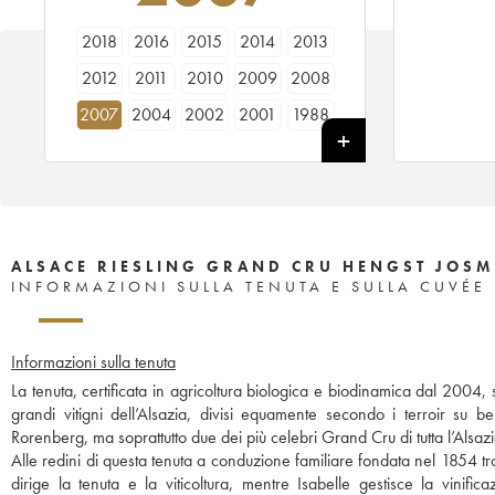
2018
2016
2015
2014
2013
2012
2011
2010
2009
2008
2007
2004
2002
2001
1988
ALSACE RIESLING GRAND CRU HENGST JOSM
INFORMAZIONI SULLA TENUTA E SULLA CUVÉE
Informazioni sulla tenuta
La tenuta, certificata in agricoltura biologica e biodinamica dal 2004, si
grandi vitigni dell’Alsazia, divisi equamente secondo i terroir s
Rorenberg, ma soprattutto due dei più celebri Grand Cru di tutta l’Alsa
Alle redini di questa tenuta a conduzione familiare fondata nel 1854 t
dirige la tenuta e la viticoltura, mentre Isabelle gestisce la vinifica