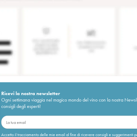
Ricevi la nostra newsletter
Ogni settimana viaggia nel magico mondo del vino con la nostra Newslette
consigli degli esperti!
Accetto il tracciamento delle mie email al fine di ricevere consigli e suggerimenti p