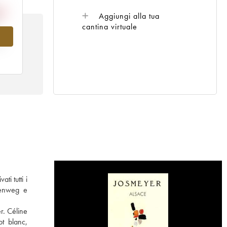
Aggiungi alla tua
cantina virtuale
al
ti tutti i
rrenweg e
r. Céline
ot blanc,