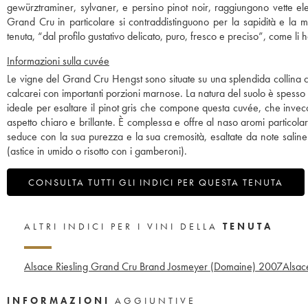
gewürztraminer, sylvaner, e persino pinot noir, raggiungono vette ele
Grand Cru in particolare si contraddistinguono per la sapidità e la m
tenuta, “dal profilo gustativo delicato, puro, fresco e preciso”, come li
Informazioni sulla cuvée
Le vigne del Grand Cru Hengst sono situate su una splendida collina c
calcarei con importanti porzioni marnose. La natura del suolo è spesso
ideale per esaltare il pinot gris che compone questa cuvée, che invecc
aspetto chiaro e brillante. È complessa e offre al naso aromi particolarm
seduce con la sua purezza e la sua cremosità, esaltate da note saline 
(astice in umido o risotto con i gamberoni).
CONSULTA TUTTI GLI INDICI PER QUESTA TENUTA
ALTRI INDICI PER I VINI DELLA
TENUTA
Alsace Riesling Grand Cru Brand Josmeyer (Domaine)
2007
Alsac
INFORMAZIONI
AGGIUNTIVE