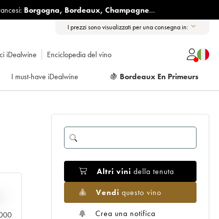
rancesi:
Borgogna
,
Bordeaux
,
Champagne
...
I prezzi sono visualizzati per una consegna in:
ici iDealwine
Enciclopedia del vino
I must-have iDealwine
🍇
Bordeaux En Primeurs
Altri vini
della tenuta
Vendi
questo vino
n
Crea una notifica
0.000