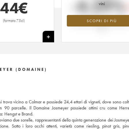
-4.29%
44
€
vini
Tendenza al ribasso per il valore
(formato 75cl)
SCOPRI DI PIÙ
dell'annata 2007 nel 2026 rispetto 
2025
+
EYER (DOMAINE)
 trova vicino a Colmar e possiede 24,4 ettari di vigneti, dove sono coltiva
u ben 90 parcelle. Il Domaine Josmeyer possiede ottimi cru come He
zia: Hengst e Brand.
roviamo due sorelle, rappresentanti della quinta generazione dei Josmeye
zione. Sotto i loro occhi attenti, varietà come riesling, pinot gris, pin