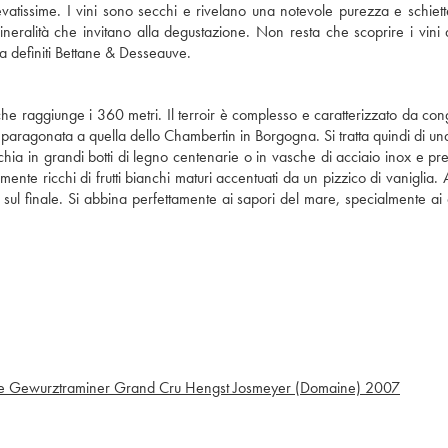
vatissime. I vini sono secchi e rivelano una notevole purezza e schiett
ineralità che invitano alla degustazione. Non resta che scoprire i vini 
 ha definiti Bettane & Desseauve.
he raggiunge i 360 metri. Il terroir è complesso e caratterizzato da con
 paragonata a quella dello Chambertin in Borgogna. Si tratta quindi di un
hia in grandi botti di legno centenarie o in vasche di acciaio inox e pr
ente ricchi di frutti bianchi maturi accentuati da un pizzico di vaniglia. 
sul finale. Si abbina perfettamente ai sapori del mare, specialmente ai 
e Gewurztraminer Grand Cru Hengst Josmeyer (Domaine)
2007