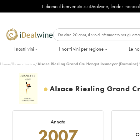
Ti diamo il benvenuto su iDealwine, leader mondia
I nostri vini
I nostri vini per regione
Le nos
Home
/
Ricerca indice
/
Alsace Riesling Grand Cru Hengst Josmeyer (Domaine) 
Alsace Riesling Grand 
Annata
2007
Qu