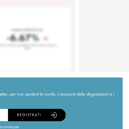
r, per non perderti le novità, i resoconti delle degustazioni e i
REGISTRATI
ersonalizzati