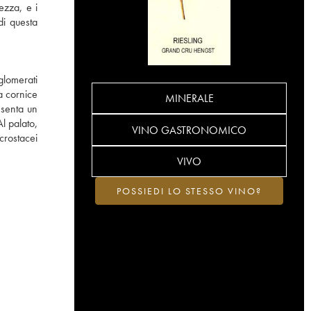
ezza, e i
di questa
glomerati
a cornice
MINERALE
esenta un
Al palato,
VINO GASTRONOMICO
crostacei
VIVO
POSSIEDI LO STESSO VINO?