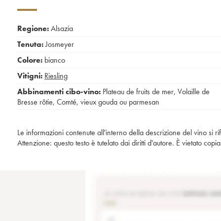
Regione:
Alsazia
Tenuta:
Josmeyer
Colore:
bianco
Vitigni:
Riesling
Abbinamenti cibo-vino:
Plateau de fruits de mer
,
Volaille de
Bresse rôtie
,
Comté, vieux gouda ou parmesan
Le informazioni contenute all'interno della descrizione del vino si r
Attenzione: questo testo è tutelato dai diritti d'autore. È vietato co