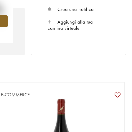
%
Crea una notifica
el
Aggiungi alla tua
cantina virtuale
E-COMMERCE