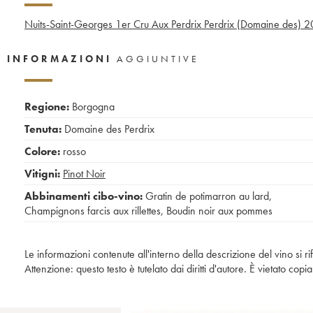
Nuits-Saint-Georges 1er Cru Aux Perdrix Perdrix (Domaine des)
2
INFORMAZIONI
AGGIUNTIVE
Regione:
Borgogna
Tenuta:
Domaine des Perdrix
Colore:
rosso
Vitigni:
Pinot Noir
Abbinamenti cibo-vino:
Gratin de potimarron au lard
,
Champignons farcis aux rillettes
,
Boudin noir aux pommes
Le informazioni contenute all'interno della descrizione del vino si r
Attenzione: questo testo è tutelato dai diritti d'autore. È vietato co