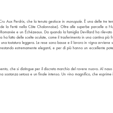
ru Aux Perdrix, che la tenuta gestisce in
monopole
. È una delle tre te
e la Ferté nella Côte Chalonnaise). Oltre alle superbe parcelle a Nui
omanée e un Échézeaux. Da quando la famiglia Devillard ha rilevato 
a ha fatto delle scelte oculate, come il trasferimento in una cantina più f
una tostatura leggera. Le rese sono basse e il lavoro in vigna avviene 
 pur restando estremamente eleganti, e per di più hanno un eccellente pote
to, che si distingue per il discreto marchio del rovere nuovo. Al naso
una sostanza setosa e un finale intenso. Un vino magnifico, che esprime i