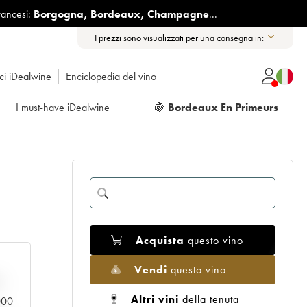
rancesi:
Borgogna
,
Bordeaux
,
Champagne
...
I prezzi sono visualizzati per una consegna in:
ici iDealwine
Enciclopedia del vino
I must-have iDealwine
🍇
Bordeaux En Primeurs
Acquista
questo vino
Vendi
questo vino
n
Altri vini
della tenuta
.000