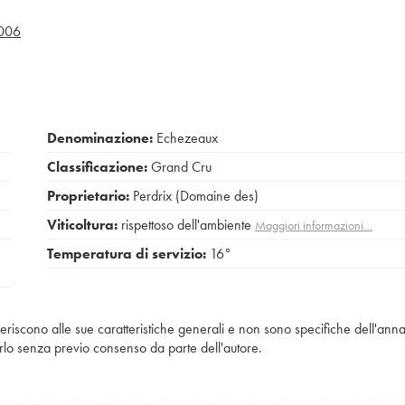
006
Denominazione:
Echezeaux
Classificazione:
Grand Cru
Proprietario:
Perdrix (Domaine des)
Viticoltura:
rispettoso dell'ambiente
Maggiori informazioni…
Temperatura di servizio:
16°
iferiscono alle sue caratteristiche generali e non sono specifiche dell'anna
piarlo senza previo consenso da parte dell'autore.