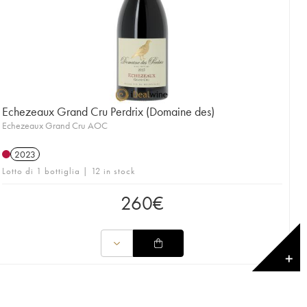
Echezeaux Grand Cru Perdrix (Domaine des)
Echezeaux Grand Cru AOC
2023
Lotto di 1 bottiglia | 12 in stock
260
€
✕