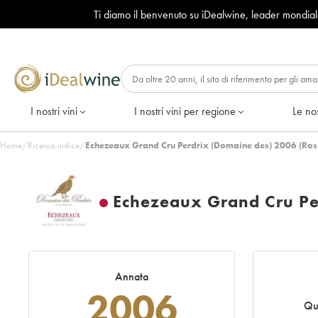
Ti diamo il benvenuto su iDealwine, leader mondia
I nostri vini
I nostri vini per regione
Le nos
Home
/
Ricerca indice
/
Echezeaux Grand Cru Perdrix (Domaine des) 2006 (Ros
Echezeaux Grand Cru Pe
Annata
2006
Qu