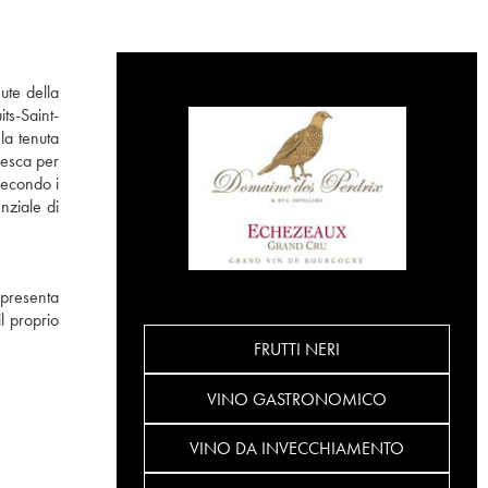
nute della
ts-Saint-
la tenuta
resca per
secondo i
nziale di
 presenta
l proprio
FRUTTI NERI
VINO GASTRONOMICO
VINO DA INVECCHIAMENTO