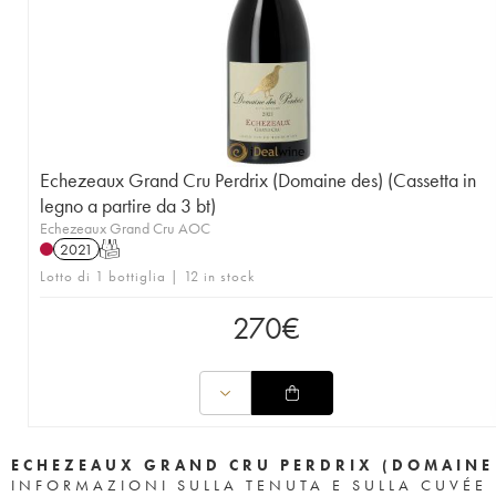
Echezeaux Grand Cru Perdrix (Domaine des) (Cassetta in
legno a partire da 3 bt)
Echezeaux Grand Cru AOC
2021
T
Lotto di 1 bottiglia | 12 in stock
270
€
ECHEZEAUX GRAND CRU PERDRIX (DOMAINE
INFORMAZIONI SULLA TENUTA E SULLA CUVÉE