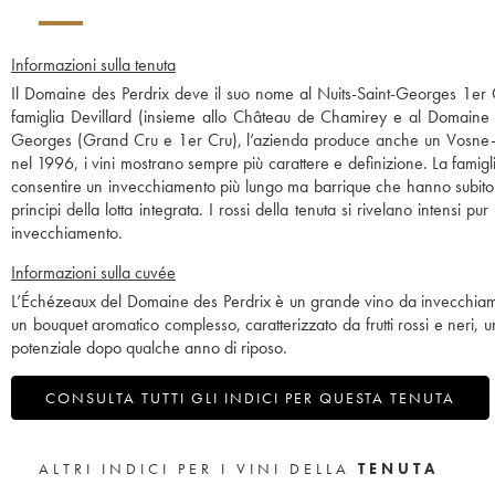
Informazioni sulla tenuta
Il Domaine des Perdrix deve il suo nome al Nuits-Saint-Georges 1er C
famiglia Devillard (insieme allo Château de Chamirey e al Domaine d
Georges (Grand Cru e 1er Cru), l’azienda produce anche un Vosne-R
nel 1996, i vini mostrano sempre più carattere e definizione. La famigli
consentire un invecchiamento più lungo ma barrique che hanno subito 
principi della lotta integrata. I rossi della tenuta si rivelano intensi
invecchiamento.
Informazioni sulla cuvée
L’Échézeaux del Domaine des Perdrix è un grande vino da invecchiamen
un bouquet aromatico complesso, caratterizzato da frutti rossi e neri, 
potenziale dopo qualche anno di riposo.
CONSULTA TUTTI GLI INDICI PER QUESTA TENUTA
ALTRI INDICI PER I VINI DELLA
TENUTA