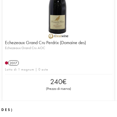
Echezeaux Grand Cru Perdrix (Domaine des)
Echezeaux Grand Cru AOC
2017
Lotto di 1 magnum | 0 aste
240
€
(
Prezzo di riserva
)
 DES)