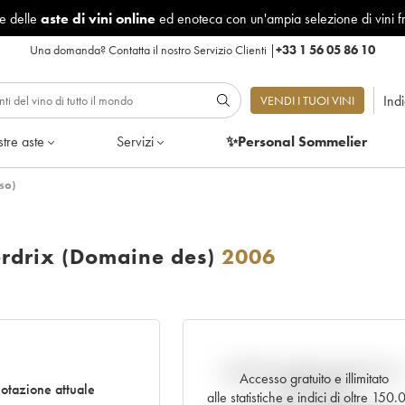
le delle
aste di vini online
ed enoteca con un'ampia selezione di vini f
Una domanda?
Contatta il nostro Servizio Clienti
|
+33 1 56 05 86 10
Ind
VENDI I TUOI VINI
tre aste
Servizi
✨Personal Sommelier
so)
rdrix (Domaine des)
2006
Andamento della quotazione i
Accesso gratuito e illimitato
otazione attuale
tempo reale
alle statistiche e indici di oltre 150