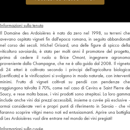
Informazioni sulla tenuta
Il Domaine des Ardoisières è nato da zero nel 1998, su terreni che
avevano ospitato vigneti fin dall'epoca romana, in seguito abbandonati
nel corso dei secoli. Michel Grisard, una delle figure di spicco della
viticoltura savoiarda, è stato per molti anni il promotore del progetto,
prima di cedere il ruolo a Brice Omont, ingegnere agronomo
proveniente dalla Champagne, che ne è alla guida dal 2008. Il vigneto
di 24 ettari è coltivato secondo i principi dell’agricoltura biologica
(certificata) e le vinificazioni si svolgono in modo naturale, con interventi
minimi. Frutto di vigneti coltivati su pendii con pendenze che
raggiungono talvolta il 70%, come nel caso di Cevins e Saint Pierre de
Soucy, e rese molto basse, i vini prodotti sono strepitosi. La loro gamma
include anche vini dai prezzi accessibili, insieme a cuvée più esclusive -
ormai considerate veri e propri punti di riferimento in Savoia - che vi
faranno scoprire vitigni meno noti ed entusiasmanti. Aprire una bottiglia
di Les Ardoisières vuol dire entrare nel mondo dei vini pregiati!
Informazioni sulla cuvée