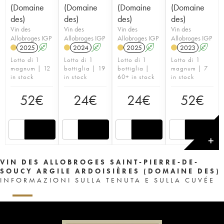
(Domaine
(Domaine
(Domaine
(Domaine
des)
des)
des)
des)
Vin des
Vin des
Vin des
Vin des
Allobroges IGP
Allobroges IGP
Allobroges IGP
Allobroges IGP
2025
A
2024
A
2025
A
2023
A
Lotto di 1
Lotto di 1
Lotto di 1
Lotto di 1
magnum | 12
bottiglia | 19
bottiglia |
magnum | 7
in stock
in stock
60+ in stock
in stock
52
€
24
€
24
€
52
€
✕
VIN DES ALLOBROGES SAINT-PIERRE-DE-
SOUCY ARGILE ARDOISIÈRES (DOMAINE DES)
INFORMAZIONI SULLA TENUTA E SULLA CUVÉE