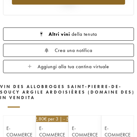
al 2025
Altri vini
della tenuta
Crea una notifica
Aggiungi alla tua cantina virtuale
VIN DES ALLOBROGES SAINT-PIERRE-DE-
SOUCY ARGILE ARDOISIÈRES (DOMAINE DES)
IN VENDITA
22,80
€
per 3 | - 5%
E-
E-
E-
E-
COMMERCE
COMMERCE
COMMERCE
COMMERCE