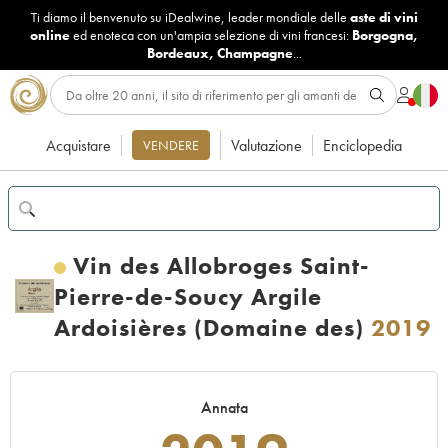
Ti diamo il benvenuto su iDealwine, leader mondiale delle
aste di vini
online
ed enoteca con un'ampia selezione di vini francesi:
Borgogna
,
Bordeaux
,
Champagne
...
Acquistare
Valutazione
Enciclopedia
VENDERE
Vin des Allobroges Saint-
Pierre-de-Soucy Argile
Ardoisières (Domaine des)
2019
Annata