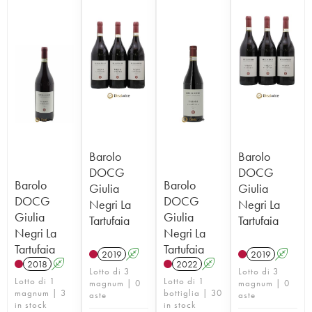
Barolo
Barolo
DOCG
DOCG
Barolo
Barolo
Giulia
Giulia
DOCG
DOCG
Negri La
Negri La
Giulia
Giulia
Tartufaia
Tartufaia
Negri La
Negri La
Tartufaia
Tartufaia
2019
A
2019
A
2018
A
2022
A
Lotto di 3
Lotto di 3
Lotto di 1
Lotto di 1
magnum | 0
magnum | 0
magnum | 3
bottiglia | 30
aste
aste
in stock
in stock