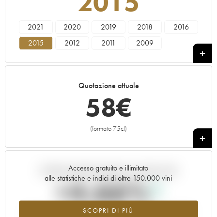
2015
2021
2020
2019
2018
2016
2015
2012
2011
2009
Quotazione attuale
58
€
(formato 75cl)
+
Accesso gratuito e illimitato
Andamento della quotazione in tempo reale
alle statistiche e indici di oltre 150.000 vini
+4.66%
SCOPRI DI PIÙ
Valore in aumento per l'annata 2015 nel 2026 rispetto al 2025