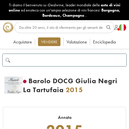
Ti diamo il benvenuto su iDealwine, leader mondiale delle
aste di vini
online
ed enoteca con un'ampia selezione di vini francesi:
Borgogna
,
Bordeaux
,
Champagne
...
Acquistare
Valutazione
Enciclopedia
VENDERE
Barolo DOCG Giulia Negri
La Tartufaia
2015
Annata