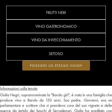
FRUTTI NERI
VINO GASTRONOMICO
VINO DA INVECCHIAMENTO
SETOSO
POSSIEDI LO STESSO VINO?
Informazioni sulla tenuta
Giulia Negri, soprannominata la "Barolo girl", è nata in una famiglia che
produce vino a Barolo da 150 anni. Suo padre, Giovanni, era un
parlamentare e scrittore che si prendeva cura del suo vigneto e delle
querce da tartufo dei boschi di Serradenari. Giulia ha ereditato con