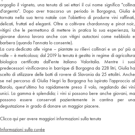
orgoglio il vigneto, una tenuta di sei ettari il cui nome significa "collina
d'argento". Dopo aver trascorso un periodo in Borgogna, Giulia è
tornata nella sua terra natale con l'obiettivo di produrre vini raffinati,
delicati, fruttati ed eleganti. Oltre a coltivare chardonnay e pinot noir,
vitigni che le permettono di mettere in pratica la sua esperienza, la
giovane donna lavora anche con vitigni autoctoni come nebbiolo e
barbera (quando l'annata lo consente).
La cura dedicata alle vigne – piantate su rilievi collinari e un po' più a
valle – è meticolosa; dal 2019 la tenuta è gestita in regime di agricoltura
biologica certificata dall'ente italiano Valoritalia. Mentre i suoi
predecessori vinificavano in barrique di Borgogna da 228 litri, Giulia ha
scelto di utilizzare delle botti di rovere di Slavonia da 25 ettolitri. Anche
se nel percorso di Giulia Negri la Borgogna ha ispirato l’approccio al
Barolo, quest’ultimo ha rapidamente preso il volo, regalando dei vini
unici. La gamma è splendida; i vini si possono bere anche giovani, ma
possono essere conservati pazientemente in cantina per una
degustazione in grado di donare un maggior piacere.
Clicca qui per avere maggiori informazioni sulla tenuta
Informazioni sulla cuvée