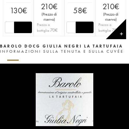
210
€
210
€
130
€
58
€
(
Prezzo di
(
Prezzo di
riserva
)
riserva
)
Prezzo a
Prezzo a
70
€
70
€
bottiglia
bottiglia
✕
BAROLO DOCG GIULIA NEGRI LA TARTUFAIA
INFORMAZIONI SULLA TENUTA E SULLA CUVÉE