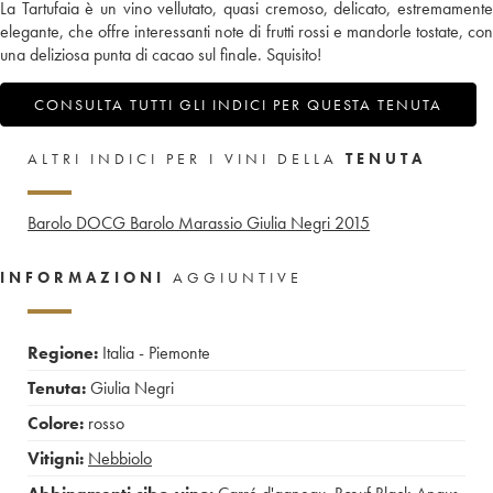
La Tartufaia è un vino vellutato, quasi cremoso, delicato, estremamente
elegante, che offre interessanti note di frutti rossi e mandorle tostate, con
una deliziosa punta di cacao sul finale. Squisito!
CONSULTA TUTTI GLI INDICI PER QUESTA TENUTA
ALTRI INDICI PER I VINI DELLA
TENUTA
Barolo DOCG Barolo Marassio Giulia Negri
2015
INFORMAZIONI
AGGIUNTIVE
Regione:
Italia - Piemonte
Tenuta:
Giulia Negri
Colore:
rosso
Vitigni:
Nebbiolo