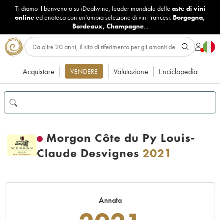
Ti diamo il benvenuto su iDealwine, leader mondiale delle
aste di vini
online
ed enoteca con un'ampia selezione di vini francesi:
Borgogna
,
Bordeaux
,
Champagne
...
Acquistare
Valutazione
Enciclopedia
VENDERE
Morgon Côte du Py Louis-
Claude Desvignes
2021
Annata