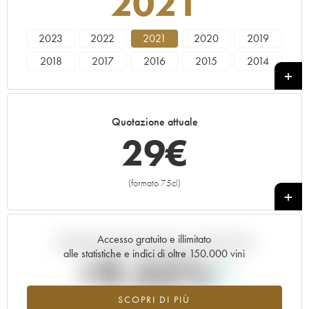
2021
2023
2022
2021
2020
2019
2018
2017
2016
2015
2014
2013
2011
2010
2009
2006
2005
2003
2002
Quotazione attuale
29
€
(formato 75cl)
+
Accesso gratuito e illimitato
Andamento della quotazione in tempo reale
alle statistiche e indici di oltre 150.000 vini
+9.55%
SCOPRI DI PIÙ
Valore in aumento per l'annata 2021 nel 2026 rispetto al 2025