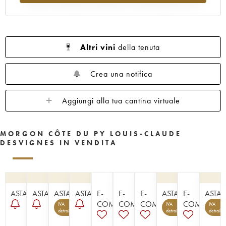
Altri vini
della tenuta
Crea una notifica
Aggiungi alla tua cantina virtuale
MORGON CÔTE DU PY LOUIS-CLAUDE
DESVIGNES IN VENDITA
ASTA
ASTA
ASTA
ASTA
E-
E-
E-
ASTA
E-
ASTA
COMMERCE
COMMERCE
COMMERCE
COMMERC
IVA
IVA
IVA
detraibile
detraibile
detraibil