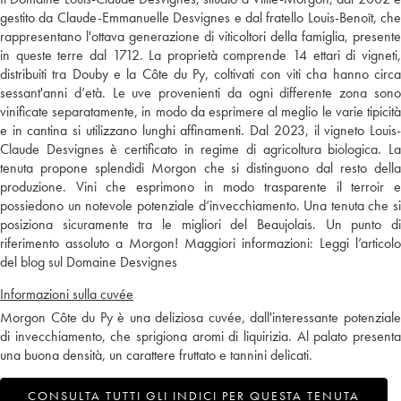
gestito da Claude-Emmanuelle Desvignes e dal fratello Louis-Benoît, che
rappresentano l'ottava generazione di viticoltori della famiglia, presente
in queste terre dal 1712. La proprietà comprende 14 ettari di vigneti,
distribuiti tra Douby e la Côte du Py, coltivati con viti cha hanno circa
sessant'anni d’età. Le uve provenienti da ogni differente zona sono
vinificate separatamente, in modo da esprimere al meglio le varie tipicità
e in cantina si utilizzano lunghi affinamenti. Dal 2023, il vigneto Louis-
Claude Desvignes è certificato in regime di agricoltura biologica. La
tenuta propone splendidi Morgon che si distinguono dal resto della
produzione. Vini che esprimono in modo trasparente il terroir e
possiedono un notevole potenziale d’invecchiamento. Una tenuta che si
posiziona sicuramente tra le migliori del Beaujolais. Un punto di
riferimento assoluto a Morgon! Maggiori informazioni:
Leggi l’articolo
del blog sul Domaine Desvignes
Informazioni sulla cuvée
Morgon Côte du Py è una deliziosa cuvée, dall'interessante potenziale
di invecchiamento, che sprigiona aromi di liquirizia. Al palato presenta
una buona densità, un carattere fruttato e tannini delicati.
CONSULTA TUTTI GLI INDICI PER QUESTA TENUTA