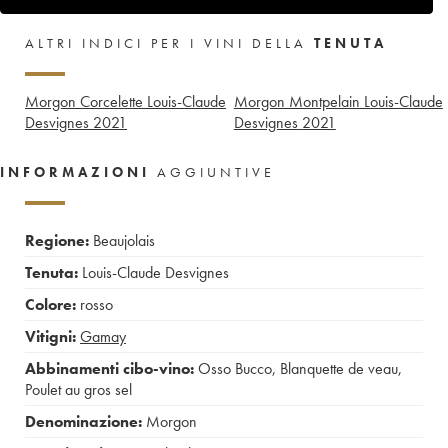
ALTRI INDICI PER I VINI DELLA
TENUTA
Morgon Corcelette Louis-Claude
Morgon Montpelain Louis-Claude
Desvignes
2021
Desvignes
2021
INFORMAZIONI
AGGIUNTIVE
Regione:
Beaujolais
Tenuta:
Louis-Claude Desvignes
Colore:
rosso
Vitigni:
Gamay
Abbinamenti cibo-vino:
Osso Bucco
,
Blanquette de veau
,
Poulet au gros sel
Denominazione:
Morgon