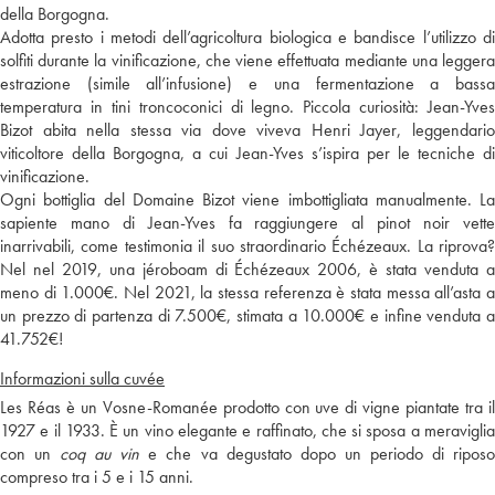
della Borgogna.
Adotta presto i metodi dell’agricoltura biologica e bandisce l’utilizzo di
solfiti durante la vinificazione, che viene effettuata mediante una leggera
estrazione (simile all’infusione) e una fermentazione a bassa
temperatura in tini troncoconici di legno. Piccola curiosità: Jean-Yves
Bizot abita nella stessa via dove viveva Henri Jayer, leggendario
viticoltore della Borgogna, a cui Jean-Yves s’ispira per le tecniche di
vinificazione.
Ogni bottiglia del Domaine Bizot viene imbottigliata manualmente. La
sapiente mano di Jean-Yves fa raggiungere al pinot noir vette
inarrivabili, come testimonia il suo straordinario Échézeaux. La riprova?
Nel nel 2019, una jéroboam di Échézeaux 2006, è stata venduta a
meno di 1.000€. Nel 2021, la stessa referenza è stata messa all’asta a
un prezzo di partenza di 7.500€, stimata a 10.000€ e infine venduta a
41.752€!
Informazioni sulla cuvée
Les Réas è un Vosne-Romanée prodotto con uve di vigne piantate tra il
1927 e il 1933. È un vino elegante e raffinato, che si sposa a meraviglia
con un
coq au vin
e che va degustato dopo un periodo di ripos
compreso tra i 5 e i 15 anni.