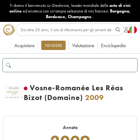
Ti diamo il benvenuto su iDealwine, leader mondiale delle
aste di vini
online
ed enoteca con un'ampia selezione di vini francesi:
Borgogna
,
Bordeaux
,
Champagne
...
Acquistare
Valutazione
Enciclopedia
VENDERE
Vosne-Romanée Les Réas
Bizot (Domaine)
2009
Annata