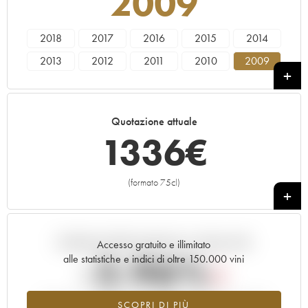
2009
2018
2017
2016
2015
2014
2013
2012
2011
2010
2009
2008
2007
2006
2005
2004
2001
2000
1999
1998
Quotazione attuale
1336
€
(formato 75cl)
+
Andamento della quotazione in tempo reale
Accesso gratuito e illimitato
-2.96%
alle statistiche e indici di oltre 150.000 vini
Tendenza al ribasso per il valore dell'annata 2009 nel 2026
SCOPRI DI PIÙ