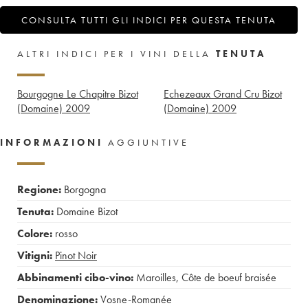
CONSULTA TUTTI GLI INDICI PER QUESTA TENUTA
ALTRI INDICI PER I VINI DELLA
TENUTA
Bourgogne Le Chapitre Bizot
Echezeaux Grand Cru Bizot
(Domaine)
2009
(Domaine)
2009
INFORMAZIONI
AGGIUNTIVE
Regione:
Borgogna
Tenuta:
Domaine Bizot
Colore:
rosso
Vitigni:
Pinot Noir
Abbinamenti cibo-vino:
Maroilles
,
Côte de boeuf braisée
Denominazione:
Vosne-Romanée