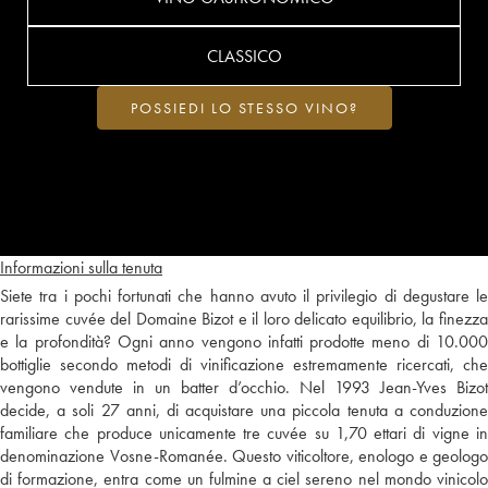
CLASSICO
POSSIEDI LO STESSO VINO?
Informazioni sulla tenuta
Siete tra i pochi fortunati che hanno avuto il privilegio di degustare le
rarissime cuvée del Domaine Bizot e il loro delicato equilibrio, la finezza
e la profondità? Ogni anno vengono infatti prodotte meno di 10.000
bottiglie secondo metodi di vinificazione estremamente ricercati, che
vengono vendute in un batter d’occhio. Nel 1993 Jean-Yves Bizot
decide, a soli 27 anni, di acquistare una piccola tenuta a conduzione
familiare che produce unicamente tre cuvée su 1,70 ettari di vigne in
denominazione Vosne-Romanée. Questo viticoltore, enologo e geologo
di formazione, entra come un fulmine a ciel sereno nel mondo vinicolo