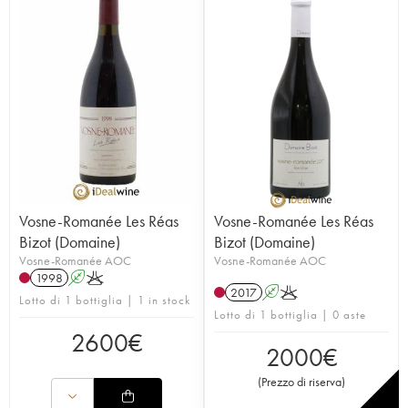
Vosne-Romanée Les Réas
Vosne-Romanée Les Réas
Bizot (Domaine)
Bizot (Domaine)
Vosne-Romanée AOC
Vosne-Romanée AOC
1998
A
K
2017
A
K
Lotto di 1 bottiglia | 1 in stock
Lotto di 1 bottiglia | 0 aste
2600
€
2000
€
(
Prezzo di riserva
)