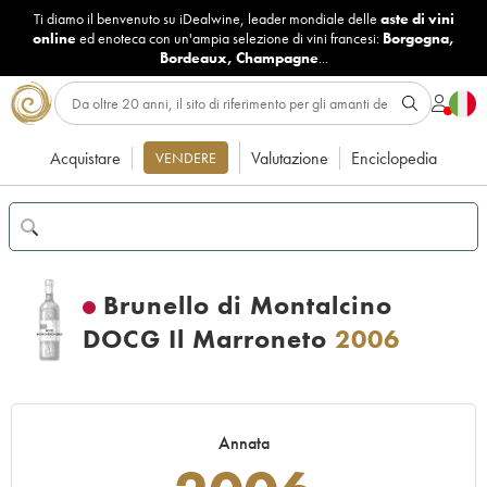
Ti diamo il benvenuto su iDealwine, leader mondiale delle
aste di vini
online
ed enoteca con un'ampia selezione di vini francesi:
Borgogna
,
Bordeaux
,
Champagne
...
Acquistare
Valutazione
Enciclopedia
VENDERE
Brunello di Montalcino
DOCG Il Marroneto
2006
Annata