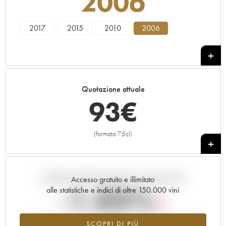
2006
2017
2015
2010
2006
Quotazione attuale
93
€
(formato 75cl)
+
Andamento della quotazione in tempo reale
Accesso gratuito e illimitato
-1.03%
alle statistiche e indici di oltre 150.000 vini
Tendenza al ribasso per il valore dell'annata 2006 nel 2026
SCOPRI DI PIÙ