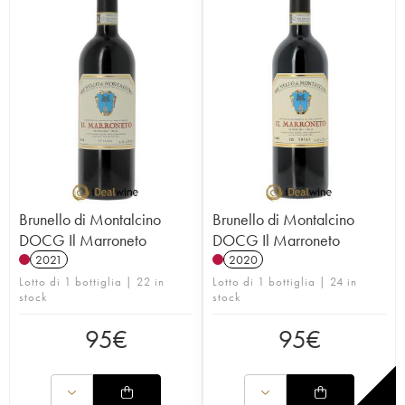
Brunello di Montalcino
Brunello di Montalcino
DOCG Il Marroneto
DOCG Il Marroneto
2021
2020
Lotto di 1 bottiglia | 22 in
Lotto di 1 bottiglia | 24 in
stock
stock
95
€
95
€