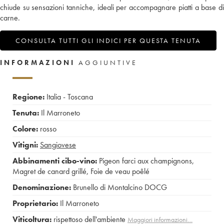
chiude su sensazioni tanniche, ideali per accompagnare piatti a base di
carne.
CONSULTA TUTTI GLI INDICI PER QUESTA TENUTA
INFORMAZIONI
AGGIUNTIVE
Regione:
Italia - Toscana
Tenuta:
Il Marroneto
Colore:
rosso
Vitigni:
Sangiovese
Abbinamenti cibo-vino:
Pigeon farci aux champignons
,
Magret de canard grillé
,
Foie de veau poêlé
Denominazione:
Brunello di Montalcino DOCG
Proprietario:
Il Marroneto
Viticoltura:
rispettoso dell'ambiente
Maggiori informazioni…