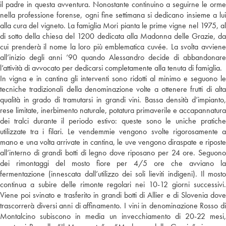
il padre in questa avventura. Nonostante continuino a seguirne le orme
nella professione forense, ogni fine settimana si dedicano insieme a lui
alla cura del vigneto. La famiglia Mori pianta le prime vigne nel 1975, al
di sotto della chiesa del 1200 dedicata alla Madonna delle Grazie, da
cui prenderà il nome la loro più emblematica cuvée. La svolta avviene
all’inizio degli anni ‘90 quando Alessandro decide di abbandonare
l’attività di avvocato per dedicarsi completamente alla tenuta di famiglia.
In vigna e in cantina gli interventi sono ridotti al minimo e seguono le
tecniche tradizionali della denominazione volte a ottenere frutti di alta
qualità in grado di tramutarsi in grandi vini. Bassa densità d’impianto,
rese limitate, inerbimento naturale, potatura primaverile e accapannatura
dei tralci durante il periodo estivo: queste sono le uniche pratiche
utilizzate tra i filari. Le vendemmie vengono svolte rigorosamente a
mano e una volta arrivate in cantina, le uve vengono diraspate e riposte
all’interno di grandi botti di legno dove riposano per 24 ore. Seguono
dei rimontaggi del mosto fiore per 4/5 ore che avviano la
fermentazione (innescata dall’utilizzo dei soli lieviti indigeni). Il mosto
continua a subire delle rimonte regolari nei 10-12 giorni successivi.
Viene poi svinato e trasferito in grandi botti di Allier e di Slovenia dove
trascorrerà diversi anni di affinamento. I vini in denominazione Rosso di
Montalcino subiscono in media un invecchiamento di 20-22 mesi,