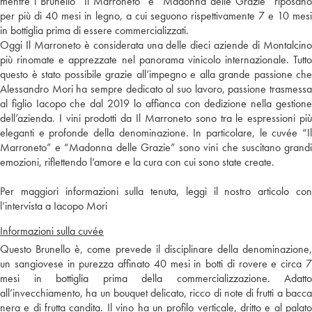
mentre i Brunello “Il Marroneto” e “Madonna delle Grazie” riposano
per più di 40 mesi in legno, a cui seguono rispettivamente 7 e 10 mesi
in bottiglia prima di essere commercializzati.
Oggi Il Marroneto è considerata una delle dieci aziende di Montalcino
più rinomate e apprezzate nel panorama vinicolo internazionale. Tutto
questo è stato possibile grazie all’impegno e alla grande passione che
Alessandro Mori ha sempre dedicato al suo lavoro, passione trasmessa
al figlio Iacopo che dal 2019 lo affianca con dedizione nella gestione
dell’azienda. I vini prodotti da Il Marroneto sono tra le espressioni più
eleganti e profonde della denominazione. In particolare, le cuvée “Il
Marroneto” e “Madonna delle Grazie” sono vini che suscitano grandi
emozioni, riflettendo l’amore e la cura con cui sono state create.
Per maggiori informazioni sulla tenuta, leggi il nostro articolo con
l’intervista a Iacopo Mori
Informazioni sulla cuvée
Questo Brunello è, come prevede il disciplinare della denominazione,
un sangiovese in purezza affinato 40 mesi in botti di rovere e circa 7
mesi in bottiglia prima della commercializzazione. Adatto
all’invecchiamento, ha un bouquet delicato, ricco di note di frutti a bacca
nera e di frutta candita. Il vino ha un profilo verticale, dritto e al palato