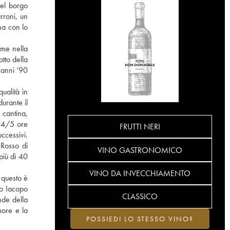
del borgo
rroni, un
na con lo
rme nella
tto della
 anni ‘90
qualità in
durante il
 cantina,
r 4/5 ore
FRUTTI NERI
uccessivi.
 Rosso di
VINO GASTRONOMICO
più di 40
VINO DA INVECCHIAMENTO
 questo è
io Iacopo
CLASSICO
nde della
more e la
POSSIEDI LO STESSO VINO?