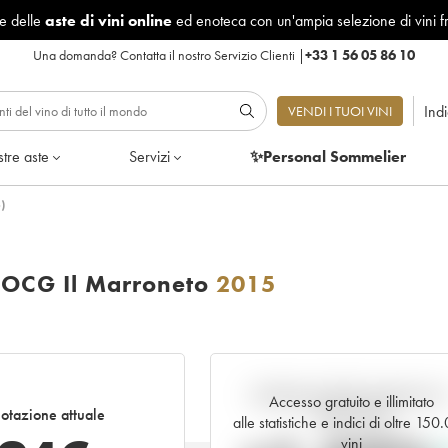
le delle
aste di vini online
ed enoteca con un'ampia selezione di vini f
Una domanda?
Contatta il nostro Servizio Clienti
|
+33 1 56 05 86 10
Ind
VENDI I TUOI VINI
tre aste
Servizi
✨Personal Sommelier
)
DOCG Il Marroneto
2015
Andamento della quotazione i
Accesso gratuito e illimitato
otazione attuale
tempo reale
alle statistiche e indici di oltre 150
vini