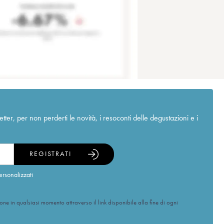
r, per non perderti le novità, i resoconti delle degustazioni e i
REGISTRATI
ersonalizzati
ione in qualsiasi momento attraverso il link disponibile alla fine di ogni