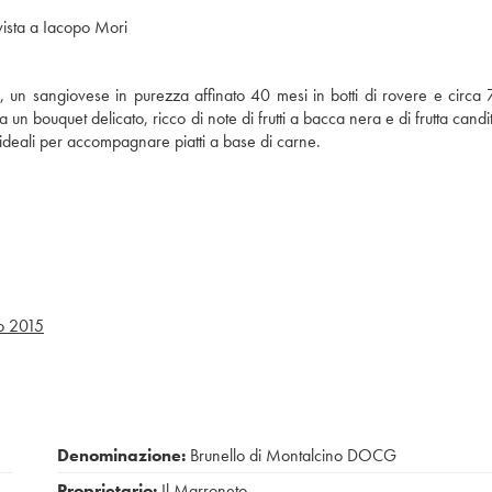
rvista a Iacopo Mori
 un sangiovese in purezza affinato 40 mesi in botti di rovere e circa 
n bouquet delicato, ricco di note di frutti a bacca nera e di frutta candit
, ideali per accompagnare piatti a base di carne.
o
2015
Denominazione:
Brunello di Montalcino DOCG
Proprietario:
Il Marroneto