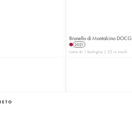
Brunello di Montalcino DOCG 
2021
Lotto di 1 bottiglia | 22 in stock
NETO