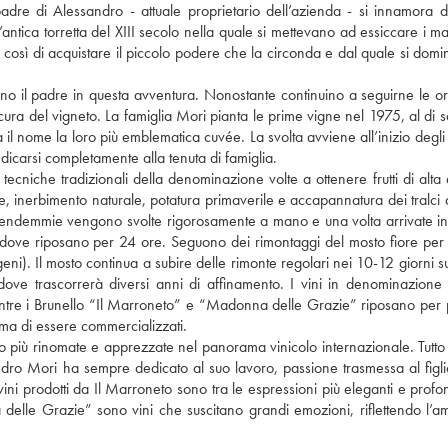
dre di Alessandro - attuale proprietario dell’azienda - si innamora 
antica torretta del XIII secolo nella quale si mettevano ad essiccare i ma
 così di acquistare il piccolo podere che la circonda e dal quale si domi
o il padre in questa avventura. Nonostante continuino a seguirne le o
cura del vigneto. La famiglia Mori pianta le prime vigne nel 1975, al di so
l nome la loro più emblematica cuvée. La svolta avviene all’inizio degli
icarsi completamente alla tenuta di famiglia.
tecniche tradizionali della denominazione volte a ottenere frutti di alta 
te, inerbimento naturale, potatura primaverile e accapannatura dei tralci 
 Le vendemmie vengono svolte rigorosamente a mano e una volta arrivate in
gno dove riposano per 24 ore. Seguono dei rimontaggi del mosto fiore pe
igeni). Il mosto continua a subire delle rimonte regolari nei 10-12 giorni s
a dove trascorrerà diversi anni di affinamento. I vini in denominazione
tre i Brunello “Il Marroneto” e “Madonna delle Grazie” riposano per 
ima di essere commercializzati.
o più rinomate e apprezzate nel panorama vinicolo internazionale. Tutto
ndro Mori ha sempre dedicato al suo lavoro, passione trasmessa al figl
ini prodotti da Il Marroneto sono tra le espressioni più eleganti e profo
elle Grazie” sono vini che suscitano grandi emozioni, riflettendo l’a