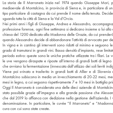
La storia de Il Marroneto inizia nel 1974 quando Giuseppe Mori, pa
medioevale di Montalcino, in provincia di Siena e, in particolare di un’
tipo particolare di castagna da cui prende il nome della tenuta. Decide
sguardo tutta la città di Siena e la Val d’Orcia.
Nei primi anni i figli di Giuseppe, Andrea e Alessandro, accompagnan
professione forense, ogni fine settimana si dedicano insieme a lui alla 
chiesa del 1200 dedicata alla Madonna delle Grazie, da cui prenderà i
quando Alessandro decide di abbandonare l’attività di avvocato per ded
In vigna e in cantina gli interventi sono ridotti al minimo e seguono le 
grado di tramutarsi in grandi vini. Bassa densità d’impianto, rese limita
periodo estivo: queste sono le uniche pratiche utilizzate tra i filari.
le uve vengono diraspate e riposte all’interno di grandi botti di le
che avviano la fermentazione (innescata dall’utilizzo dei soli lieviti ind
Viene poi svinato e trasferito in grandi botti di Allier e di Sloveni
Montalcino subiscono in media un invecchiamento di 20-22 mesi, men
mesi in legno, a cui seguono rispettivamente 7 e 10 mesi in bottiglia pr
Oggi Il Marroneto è considerata una delle dieci aziende di Montalcin
stato possibile grazie all’impegno e alla grande passione che Alessa
che dal 2019 lo affianca con dedizione nella gestione dell’azienda. I v
denominazione. In particolare, le cuvée “Il Marroneto” e “Madonna d
cura con cui sono state create.