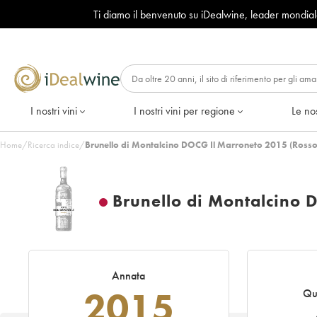
Ti diamo il benvenuto su iDealwine, leader mondia
I nostri vini
I nostri vini per regione
Le nos
Home
/
Ricerca indice
/
Brunello di Montalcino DOCG Il Marroneto 2015 (Rosso
Brunello di Montalcino 
Annata
2015
Qu