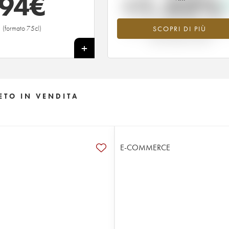
94
€
+1.52%
(formato 75cl)
SCOPRI DI PIÙ
Valore in aumento per l'annata 2015 
2026 rispetto al 2025
+
ETO IN VENDITA
E-COMMERCE