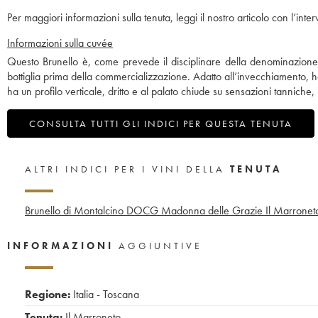
Per maggiori informazioni sulla tenuta, leggi il nostro articolo con l’inte
Informazioni sulla cuvée
Questo Brunello è, come prevede il disciplinare della denominazione,
bottiglia prima della commercializzazione. Adatto all’invecchiamento, ha u
ha un profilo verticale, dritto e al palato chiude su sensazioni tanniche
CONSULTA TUTTI GLI INDICI PER QUESTA TENUTA
ALTRI INDICI PER I VINI DELLA
TENUTA
Brunello di Montalcino DOCG Madonna delle Grazie Il Marronet
INFORMAZIONI
AGGIUNTIVE
Regione:
Italia - Toscana
Tenuta:
Il Marroneto