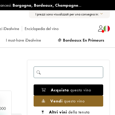
rancesi:
Borgogna
,
Bordeaux
,
Champagne
...
I prezzi sono visualizzati per una consegna in:
ici iDealwine
Enciclopedia del vino
I must-have iDealwine
🍇
Bordeaux En Primeurs
Acquista
questo vino
Vendi
questo vino
n
.000
Altri vini
della tenuta