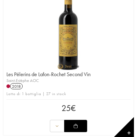
Les Pélerins de Lafon-Rochet Second Vin
Saint-Estèphe AOC
2018
Lotto di 1 bottiglia | 27 in stock
25
€
✕