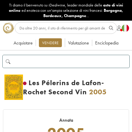
Ti diamo il benvenuto su iDealwine, leader mondiale delle
aste di vini
online
ed enoteca con un'ampia selezione di vini francesi:
Borgogna
,
Bordeaux
,
Champagne
...
Acquistare
Valutazione
Enciclopedia
VENDERE
Les Pélerins de Lafon-
Rochet Second Vin
2005
Annata