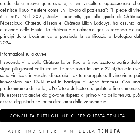
erede della nuova generazione, è un viticoltore appassionato che
definisce il suo mestiere come un “lavoro di pazienza”: “Il piede di vite
è il re!”. Nel 2021, Jacky Lorenzetti, già alla guida di Château
Pédesclaux, Château d’Issan e Château Lilian Ladouys, ha assunto la
direzione della tenuta. Lo château è attualmente gestito secondo alcuni
principi della biodinamica e possiede la certificazione biologica dal
2024.
Informazioni sulla cuvée
Il secondo vino dello Château Lafon-Rochet è realizzato a partire dalle
vigne più giovani della tenuta. Le rese sono limitate a 32 hl/ha e le uve
sono vinificate in vasche di acciaio inox termoregolate. Il vino viene poi
invecchiato per 12-14 mesi in barrique di legno francese. Con una
predominanza di merlot, all'olfatto è delicato e al palato è fine e intenso.
Più espressivo anche da giovane rispetto al primo vino della tenuta, può
essere degustarlo nei primi dieci anni dalla vendemmia.
CONSULTA TUTTI GLI INDICI PER QUESTA TENUTA
ALTRI INDICI PER I VINI DELLA
TENUTA