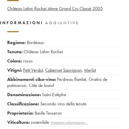
Château Lafon Rochet 4ème Grand Cru Classé
2005
INFORMAZIONI
AGGIUNTIVE
Regione:
Bordeaux
Tenuta:
Château Lafon Rochet
Colore:
rosso
Vitigni:
Petit Verdot
,
Cabernet Sauvignon
,
Merlot
Abbinamenti cibo-vino:
Perdreau flambé
,
Gratins de
potimarron
,
Côte de boeuf
Denominazione:
Saint-Estèphe
Classificazione:
Secondo vino della tenuta
Proprietario:
Basile Tesseron
Viticoltura:
sostenibile
Maggiori informazioni…