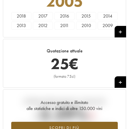
2005
2018
2017
2016
2015
2014
2013
2012
2011
2010
2009
2008
2007
2006
2005
2004
2003
2002
2001
2000
1997
Quotazione attuale
25
€
(formato 75cl)
+
Andamento della quotazione in tempo reale
Accesso gratuito e illimitato
-2.29%
alle statistiche e indici di oltre 150.000 vini
Tendenza al ribasso per il valore dell'annata 2005 nel 2026
SCOPRI DI PIÙ