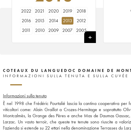
2022
2021
2020
2019
2018
2016
2015
2014
2013
2012
2011
2010
2009
2007
2005
COTEAUX DU LANGUEDOC DOMAINE DE MONT
INFORMAZIONI SULLA TENUTA E SULLA CUVÉE
Informazioni sulla tenuta
È nel 1998 che Frédéric Pourtalié lascia la cantina cooperativa per
viticoltori come: Alain Graillot a Crozes-Hermitage e soprattutto Ol
Montcalmès, la Grange des Pères e anche Mas de Daumas Gassac, sono t
Larzac. Un vasto terroir, che queste tre tenute sono riuscite a valori
l'azienda si estende su 22 ettari nella denominazione Terrasses du La