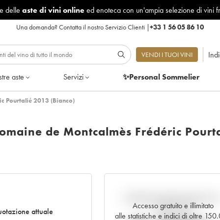
le delle
aste di vini online
ed enoteca con un'ampia selezione di vini f
Una domanda?
Contatta il nostro Servizio Clienti
|
+33 1 56 05 86 10
Ind
VENDI I TUOI VINI
tre aste
Servizi
✨Personal Sommelier
 Pourtalié 2013 (Bianco)
maine de Montcalmès Frédéric Pourta
Andamento della quotazione i
Accesso gratuito e illimitato
tempo reale
otazione attuale
alle statistiche e indici di oltre 15