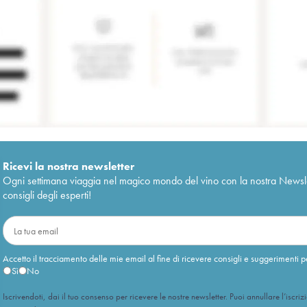
Ricevi la nostra newsletter
Ogni settimana viaggia nel magico mondo del vino con la nostra Newslette
consigli degli esperti!
Accetto il tracciamento delle mie email al fine di ricevere consigli e suggerimenti p
Sì
No
Iscrivendoti, dai il tuo consenso per ricevere le nostre newsletter. Puoi annullare l’iscriz