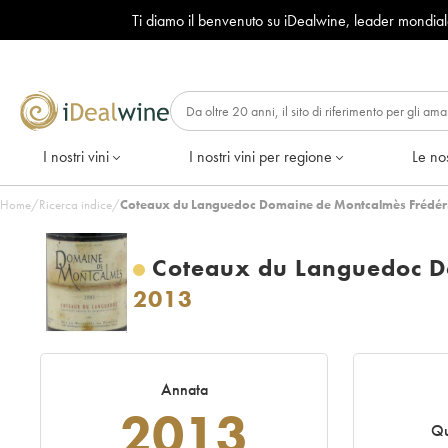
Ti diamo il benvenuto su iDealwine, leader mondia
I nostri vini
I nostri vini per regione
Le nos
Home
/
Ricerca indice
/
Coteaux du Languedoc Domaine de Montcalmès Frédéric
Coteaux du Languedoc Do
2013
Annata
2013
Qu