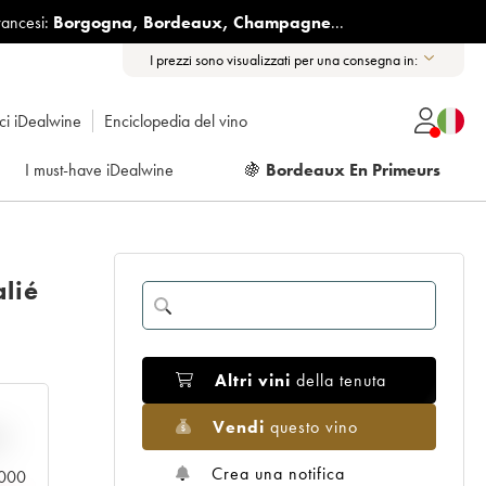
rancesi:
Borgogna
,
Bordeaux
,
Champagne
...
I prezzi sono visualizzati per una consegna in:
ici iDealwine
Enciclopedia del vino
I must-have iDealwine
🍇
Bordeaux En Primeurs
lié
Altri vini
della tenuta
Vendi
questo vino
n
Crea una notifica
0.000