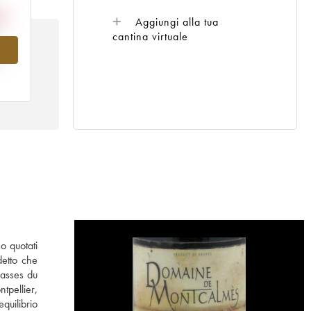
Aggiungi alla tua
cantina virtuale
al
o quotati
detto che
rasses du
tpellier,
quilibrio