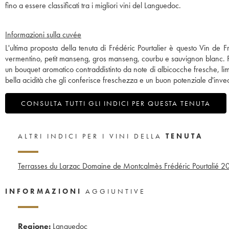
fino a essere classificati tra i migliori vini del Languedoc.
Informazioni sulla cuvée
L'ultima proposta della tenuta di Frédéric Pourtalier è questo Vin de
vermentino, petit manseng, gros manseng, courbu e sauvignon blanc. Pro
un bouquet aromatico contraddistinto da note di albicocche fresche, lim
bella acidità che gli conferisce freschezza e un buon potenziale d'inv
CONSULTA TUTTI GLI INDICI PER QUESTA TENUTA
ALTRI INDICI PER I VINI DELLA
TENUTA
Terrasses du Larzac Domaine de Montcalmès Frédéric Pourtalié
20
INFORMAZIONI
AGGIUNTIVE
Regione:
Languedoc