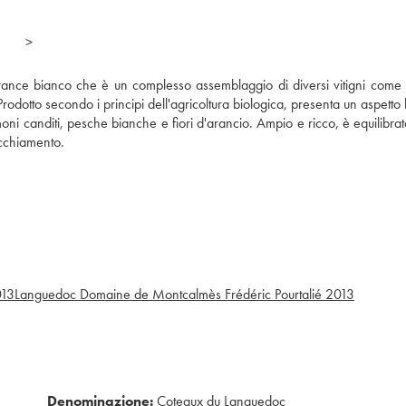
>
 France bianco che è un complesso assemblaggio di diversi vitigni come 
dotto secondo i principi dell'agricoltura biologica, presenta un aspetto 
oni canditi, pesche bianche e fiori d'arancio. Ampio e ricco, è equilibra
ecchiamento.
13
Languedoc Domaine de Montcalmès Frédéric Pourtalié
2013
Denominazione:
Coteaux du Languedoc