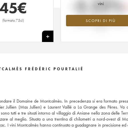
-2.22%
45
€
vini
Tendenza al ribasso per il valore
(formato 75cl)
SCOPRI DI PIÙ
dell'annata 2013 nel 2026 rispetto 
2025
+
CALMÈS FRÉDÉRIC POURTALIÉ
 fondare il Domaine de Montcalmès. In precedenza si era formato press
ivier Jullien (Mas Jullien) e Laurent Vaillé a La Grange des Pères. Va 
utti e tre situati intorno al villaggio di Aniane nella zona delle Ter
zzare al meglio. Situata a una trentina di chilometri a nord-ovest di Mon
rzac. I vini Montcalmès hanno continuato a guadagnare in precisione ed e