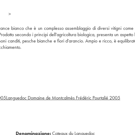
>
 France bianco che è un complesso assemblaggio di diversi vitigni come 
dotto secondo i principi dell'agricoltura biologica, presenta un aspetto 
oni canditi, pesche bianche e fiori d'arancio. Ampio e ricco, è equilibra
ecchiamento.
005
Languedoc Domaine de Montcalmès Frédéric Pourtalié
2005
Denominazione:
Coteaux du Languedoc