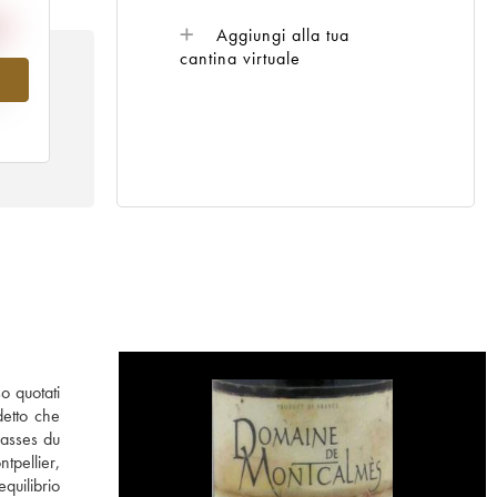
Aggiungi alla tua
cantina virtuale
al
o quotati
detto che
rasses du
tpellier,
quilibrio