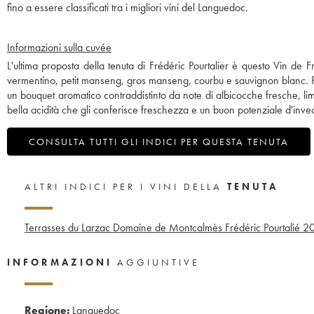
fino a essere classificati tra i migliori vini del Languedoc.
Informazioni sulla cuvée
L'ultima proposta della tenuta di Frédéric Pourtalier è questo Vin de
vermentino, petit manseng, gros manseng, courbu e sauvignon blanc. Pro
un bouquet aromatico contraddistinto da note di albicocche fresche, lim
bella acidità che gli conferisce freschezza e un buon potenziale d'inv
CONSULTA TUTTI GLI INDICI PER QUESTA TENUTA
ALTRI INDICI PER I VINI DELLA
TENUTA
Terrasses du Larzac Domaine de Montcalmès Frédéric Pourtalié
2
INFORMAZIONI
AGGIUNTIVE
Regione:
Languedoc