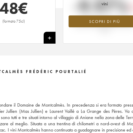
-9.97%
48
€
vini
Tendenza al ribasso per il valore
(formato 75cl)
SCOPRI DI PIÙ
dell'annata 2005 nel 2026 rispetto 
2025
+
CALMÈS FRÉDÉRIC POURTALIÉ
 fondare il Domaine de Montcalmès. In precedenza si era formato press
ivier Jullien (Mas Jullien) e Laurent Vaillé a La Grange des Pères. Va 
utti e tre situati intorno al villaggio di Aniane nella zona delle Ter
zzare al meglio. Situata a una trentina di chilometri a nord-ovest di Mon
rzac. I vini Montcalmès hanno continuato a guadagnare in precisione ed e