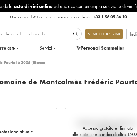
le delle
aste di vini online
ed enoteca con un'ampia selezione di vini f
Una domanda?
Contatta il nostro Servizio Clienti
|
+33 1 56 05 86 10
Ind
VENDI I TUOI VINI
tre aste
Servizi
✨Personal Sommelier
 Pourtalié 2005 (Bianco)
maine de Montcalmès Frédéric Pourta
Andamento della quotazione i
Accesso gratuito e illimitato
tempo reale
otazione attuale
alle statistiche e indici di oltre 15