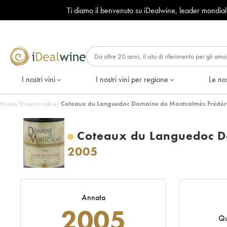
Ti diamo il benvenuto su iDealwine, leader mondia
I nostri vini
I nostri vini per regione
Le nos
Home
/
Ricerca indice
/
Coteaux du Languedoc Domaine de Montcalmès Frédéric
Coteaux du Languedoc Do
2005
Annata
2005
Qu