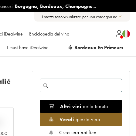
rancesi:
Borgogna
,
Bordeaux
,
Champagne
...
I prezzi sono visualizzati per una consegna in:
ici iDealwine
Enciclopedia del vino
I must-have iDealwine
🍇
Bordeaux En Primeurs
lié
Altri vini
della tenuta
Vendi
questo vino
n
Crea una notifica
0.000