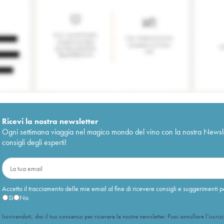
Ricevi la nostra newsletter
Ogni settimana viaggia nel magico mondo del vino con la nostra Newslette
consigli degli esperti!
Accetto il tracciamento delle mie email al fine di ricevere consigli e suggerimenti p
Sì
No
Iscrivendoti, dai il tuo consenso per ricevere le nostre newsletter. Puoi annullare l’iscriz