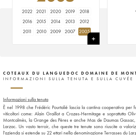
2022
2021
2020
2019
2018
2016
2015
2014
2013
2012
2011
2010
2009
2007
2005
COTEAUX DU LANGUEDOC DOMAINE DE MONT
INFORMAZIONI SULLA TENUTA E SULLA CUVÉE
Informazioni sulla tenuta
È nel 1998 che Frédéric Pourtalié lascia la cantina cooperativa per
viticoltori come: Alain Graillot a Crozes-Hermitage e soprattutto Ol
Montcalmès, la Grange des Pères e anche Mas de Daumas Gassac, sono t
Larzac. Un vasto terroir, che queste tre tenute sono riuscite a valori
l'azienda si estende su 22 ettari nella denominazione Terrasses du La