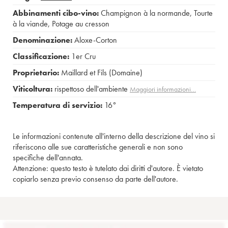
Abbinamenti cibo-vino:
Champignon à la normande
,
Tourte
à la viande
,
Potage au cresson
Denominazione:
Aloxe-Corton
Classificazione:
1er Cru
Proprietario:
Maillard et Fils (Domaine)
Viticoltura:
rispettoso dell'ambiente
Maggiori informazioni…
Temperatura di servizio:
16°
Le informazioni contenute all'interno della descrizione del vino si
riferiscono alle sue caratteristiche generali e non sono
specifiche dell'annata.
Attenzione: questo testo è tutelato dai diritti d'autore. È vietato
copiarlo senza previo consenso da parte dell'autore.