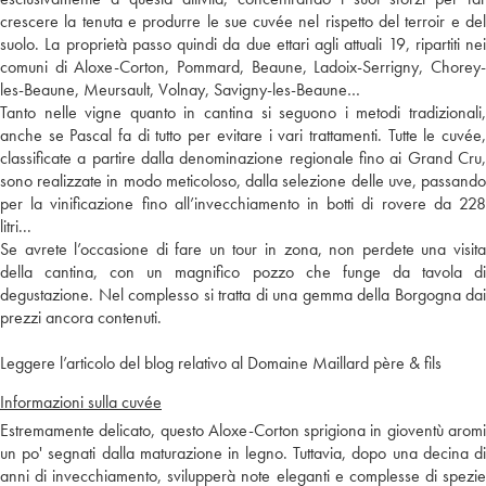
crescere la tenuta e produrre le sue cuvée nel rispetto del terroir e del
suolo. La proprietà passo quindi da due ettari agli attuali 19, ripartiti nei
comuni di Aloxe-Corton, Pommard, Beaune, Ladoix-Serrigny, Chorey-
les-Beaune, Meursault, Volnay, Savigny-les-Beaune…
Tanto nelle vigne quanto in cantina si seguono i metodi tradizionali,
anche se Pascal fa di tutto per evitare i vari trattamenti. Tutte le cuvée,
classificate a partire dalla denominazione regionale fino ai Grand Cru,
sono realizzate in modo meticoloso, dalla selezione delle uve, passando
per la vinificazione fino all’invecchiamento in botti di rovere da 228
litri...
Se avrete l’occasione di fare un tour in zona, non perdete una visita
della cantina, con un magnifico pozzo che funge da tavola di
degustazione. Nel complesso si tratta di una gemma della Borgogna dai
prezzi ancora contenuti.
Leggere l’articolo del blog relativo al Domaine Maillard père & fils
Informazioni sulla cuvée
Estremamente delicato, questo Aloxe-Corton sprigiona in gioventù aromi
un po' segnati dalla maturazione in legno. Tuttavia, dopo una decina di
anni di invecchiamento, svilupperà note eleganti e complesse di spezie