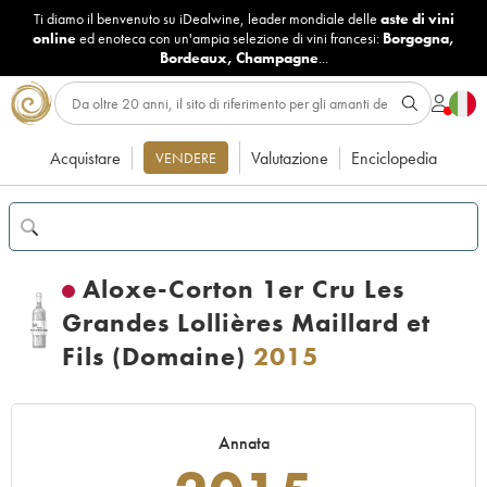
Ti diamo il benvenuto su iDealwine, leader mondiale delle
aste di vini
online
ed enoteca con un'ampia selezione di vini francesi:
Borgogna
,
Bordeaux
,
Champagne
...
Acquistare
Valutazione
Enciclopedia
VENDERE
Aloxe-Corton 1er Cru Les
Grandes Lollières Maillard et
Fils (Domaine)
2015
Annata