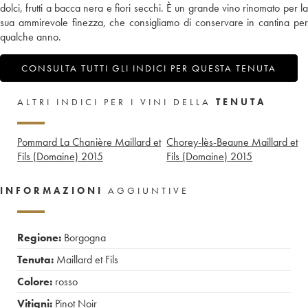
dolci, frutti a bacca nera e fiori secchi. È un grande vino rinomato per la
sua ammirevole finezza, che consigliamo di conservare in cantina per
qualche anno.
CONSULTA TUTTI GLI INDICI PER QUESTA TENUTA
ALTRI INDICI PER I VINI DELLA
TENUTA
Pommard La Chanière Maillard et
Chorey-lès-Beaune Maillard et
Fils (Domaine)
2015
Fils (Domaine)
2015
INFORMAZIONI
AGGIUNTIVE
Regione:
Borgogna
Tenuta:
Maillard et Fils
Colore:
rosso
Vitigni:
Pinot Noir