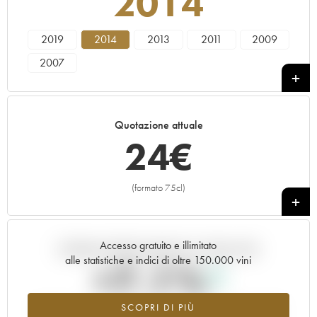
2014
2019
2014
2013
2011
2009
2007
Quotazione attuale
24
€
(formato 75cl)
+
Accesso gratuito e illimitato
Andamento della quotazione in tempo reale
alle statistiche e indici di oltre 150.000 vini
+7.1%
SCOPRI DI PIÙ
Valore in aumento per l'annata 2014 nel 2026 rispetto al 2025