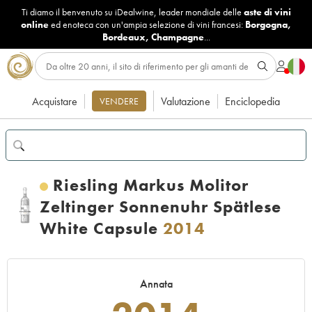
Ti diamo il benvenuto su iDealwine, leader mondiale delle
aste di vini
online
ed enoteca con un'ampia selezione di vini francesi:
Borgogna
,
Bordeaux
,
Champagne
...
Acquistare
Valutazione
Enciclopedia
VENDERE
Riesling Markus Molitor
Zeltinger Sonnenuhr Spätlese
White Capsule
2014
Annata