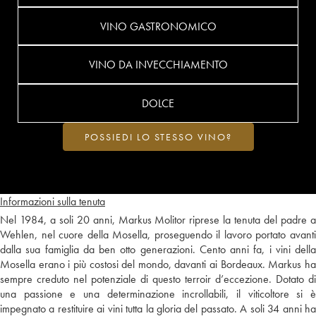
VINO GASTRONOMICO
VINO DA INVECCHIAMENTO
DOLCE
POSSIEDI LO STESSO VINO?
Informazioni sulla tenuta
Nel 1984, a soli 20 anni, Markus Molitor riprese la tenuta del padre a
Wehlen, nel cuore della Mosella, proseguendo il lavoro portato avanti
dalla sua famiglia da ben otto generazioni. Cento anni fa, i vini della
Mosella erano i più costosi del mondo, davanti ai Bordeaux. Markus ha
sempre creduto nel potenziale di questo terroir d’eccezione. Dotato di
una passione e una determinazione incrollabili, il viticoltore si è
impegnato a restituire ai vini tutta la gloria del passato. A soli 34 anni ha