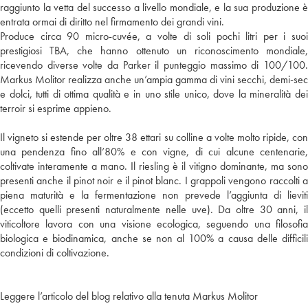
raggiunto la vetta del successo a livello mondiale, e la sua produzione è
entrata ormai di diritto nel firmamento dei grandi vini.
Produce circa 90 micro-cuvée, a volte di soli pochi litri per i suoi
prestigiosi TBA, che hanno ottenuto un riconoscimento mondiale,
ricevendo diverse volte da Parker il punteggio massimo di 100/100.
Markus Molitor realizza anche un’ampia gamma di vini secchi, demi-sec
e dolci, tutti di ottima qualità e in uno stile unico, dove la mineralità dei
terroir si esprime appieno.
Il vigneto si estende per oltre 38 ettari su colline a volte molto ripide, con
una pendenza fino all’80% e con vigne, di cui alcune centenarie,
coltivate interamente a mano. Il riesling è il vitigno dominante, ma sono
presenti anche il pinot noir e il pinot blanc. I grappoli vengono raccolti a
piena maturità e la fermentazione non prevede l’aggiunta di lieviti
(eccetto quelli presenti naturalmente nelle uve). Da oltre 30 anni, il
viticoltore lavora con una visione ecologica, seguendo una filosofia
biologica e biodinamica, anche se non al 100% a causa delle difficili
condizioni di coltivazione.
Leggere l’articolo del blog relativo alla tenuta Markus Molitor