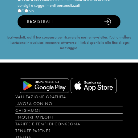
consigli e suggerimenti personalizzati
Sì
No
REGISTRATI
Iscrivendoti, dai il tuo consenso per ricevere le nostre newsletter. Puoi annullare
l’iscrizione in qualsiasi momento attraverso il link disponibile alla fine di ogni
messaggio.
VALUTAZIONE GRATUITA
LAVORA CON NOI
CHI SIAMO?
I NOSTRI IMPEGNI
TARIFFE E TEMPI DI CONSEGNA
TENUTE PARTNER
STAMPA