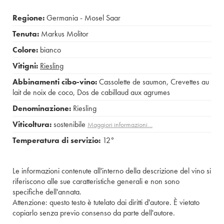
Regione:
Germania - Mosel Saar
Tenuta:
Markus Molitor
Colore:
bianco
Vitigni:
Riesling
Abbinamenti cibo-vino:
Cassolette de saumon
,
Crevettes au
lait de noix de coco
,
Dos de cabillaud aux agrumes
Denominazione:
Riesling
Viticoltura:
sostenibile
Maggiori informazioni…
Temperatura di servizio:
12°
Le informazioni contenute all'interno della descrizione del vino si
riferiscono alle sue caratteristiche generali e non sono
specifiche dell'annata.
Attenzione: questo testo è tutelato dai diritti d'autore. È vietato
copiarlo senza previo consenso da parte dell'autore.