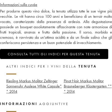
Informazioni sulla cuvée
Per produrre questo vino dolce, la tenuta utilizza tutte le sue vigne più
vecchie. Le viti hanno circa 100 anni e beneficiano di un terroir molto
vocato, caratterizzato dalla presenza di ardesia. Alla degustazione
possiede un bouquet assolutamente affascinante con note armoniose di
frutti tropicali, ananas e frutto della passione. Il sorso, morbido e
cremoso, è ravvivato da un'ottima acidità e da un finale salino che gli
conferiscono persistenza e un buon potenziale di invecchiamento.
CONSULTA TUTTI GLI INDICI PER QUESTA TENUTA
ALTRI INDICI PER I VINI DELLA
TENUTA
Riesling Markus Molitor Zeltinger
Pinot Noir Markus Molitor
Sonnenuhr Auslese White Capsule°
Brauneberger Klostergarten °°
°
2014
°
2014
INFORMAZIONI
AGGIUNTIVE