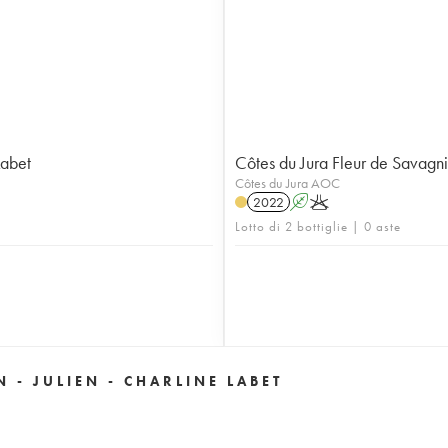
Labet
Côtes du Jura Fleur de Savagni
Côtes du Jura AOC
2022
A
K
Lotto di 2 bottiglie | 0 aste
 - JULIEN - CHARLINE LABET