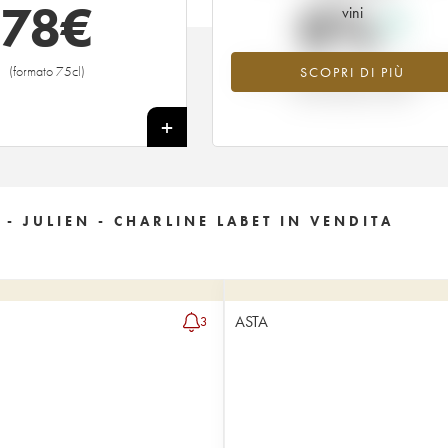
78
€
0%
vini
(formato 75cl)
SCOPRI DI PIÙ
Valore in aumento per l'annata 1997 
2026 rispetto al 2025
+
- JULIEN - CHARLINE LABET IN VENDITA
ASTA
3