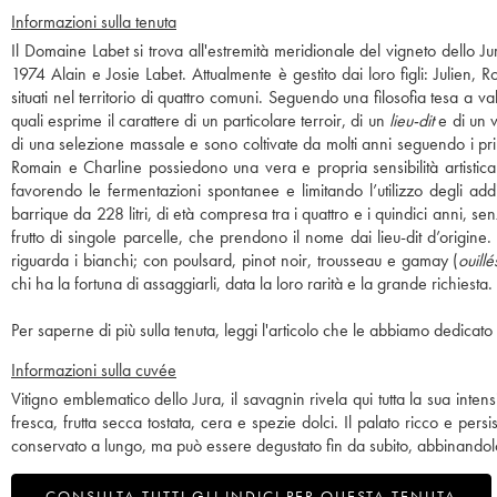
Informazioni sulla tenuta
Il Domaine Labet si trova all'estremità meridionale del vigneto dello 
1974 Alain e Josie Labet. Attualmente è gestito dai loro figli: Julien,
situati nel territorio di quattro comuni. Seguendo una filosofia tesa a v
quali esprime il carattere di un particolare terroir, di un
lieu-dit
e di un v
di una selezione massale e sono coltivate da molti anni seguendo i prin
Romain e Charline possiedono una vera e propria sensibilità artistica 
favorendo le fermentazioni spontanee e limitando l’utilizzo degli additivi
barrique da 228 litri, di età compresa tra i quattro e i quindici anni, 
frutto di singole parcelle, che prendono il nome dai lieu-dit d’origi
riguarda i bianchi; con poulsard, pinot noir, trousseau e gamay (
ouillé
chi ha la fortuna di assaggiarli, data la loro rarità e la grande richiesta.
Per saperne di più sulla tenuta, leggi l'articolo che le abbiamo dedicato 
Informazioni sulla cuvée
Vitigno emblematico dello Jura, il savagnin rivela qui tutta la sua inte
fresca, frutta secca tostata, cera e spezie dolci. Il palato ricco e pe
conservato a lungo, ma può essere degustato fin da subito, abbinandolo 
CONSULTA TUTTI GLI INDICI PER QUESTA TENUTA