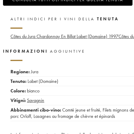
ALTRI INDICI PER I VINI DELLA
TENUTA
Côtes du Jura Chardonnay En Billat Labet (Domaine)
1997
Côtes du
INFORMAZIONI
AGGIUNTIVE
Regione:
Jura
Tenuta:
Labet (Domaine)
Colore:
bianco
Vitigni:
Savagnin
Abbinamenti cibo-vino:
Comté jeune et fruité
,
Filets mignons d
porc Orloff
,
Lasagnes au fromage de chèvre et épinards