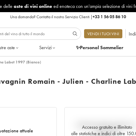
le delle
aste di vini online
ed enoteca con un'ampia selezione di vini f
Una domanda?
Contatta il nostro Servizio Clienti
|
+33 1 56 05 86 10
Ind
VENDI I TUOI VINI
tre aste
Servizi
✨Personal Sommelier
ine Labet 1997 (Bianco)
avagnin Romain - Julien - Charline Lab
Andamento della quotazione i
Accesso gratuito e illimitato
otazione attuale
tempo reale
alle statistiche e indici di oltre 15