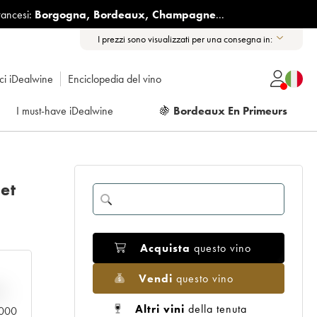
rancesi:
Borgogna
,
Bordeaux
,
Champagne
...
I prezzi sono visualizzati per una consegna in:
ici iDealwine
Enciclopedia del vino
I must-have iDealwine
🍇
Bordeaux En Primeurs
et
Acquista
questo vino
Vendi
questo vino
n
Altri vini
della tenuta
0.000