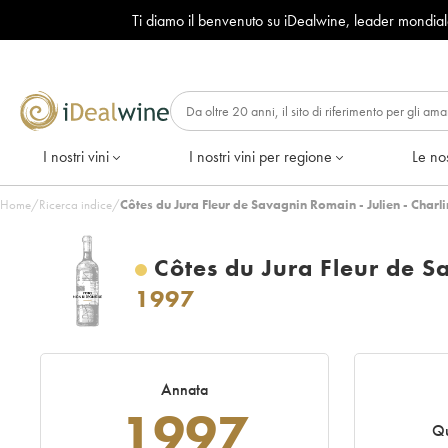
Ti diamo il benvenuto su iDealwine, leader mondia
I nostri vini
I nostri vini per regione
Le nos
Home
/
Ricerca indice
/
Côtes du Jura Fleur de Savagnin Romain - Julien - Charl
Côtes du Jura Fleur de S
1997
Annata
1997
Qu