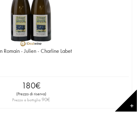
n Romain - Julien - Charline Labet
180
€
(
Prezzo di riserva
)
90
€
Prezzo a bottiglia
✕