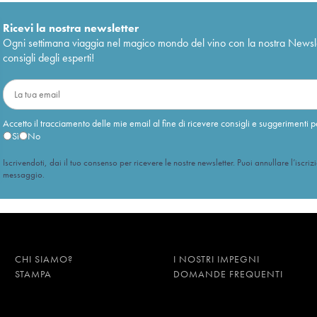
Ricevi la nostra newsletter
Ogni settimana viaggia nel magico mondo del vino con la nostra Newslette
consigli degli esperti!
Accetto il tracciamento delle mie email al fine di ricevere consigli e suggerimenti p
Sì
No
Iscrivendoti, dai il tuo consenso per ricevere le nostre newsletter. Puoi annullare l’iscriz
messaggio.
CHI SIAMO?
I NOSTRI IMPEGNI
STAMPA
DOMANDE FREQUENTI