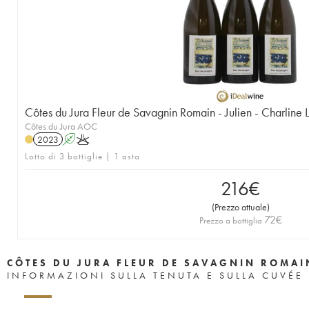
Côtes du Jura Fleur de Savagnin Romain - Julien - Charline 
Côtes du Jura AOC
2023
A
K
Lotto di 3 bottiglie | 1 asta
216
€
(
Prezzo attuale
)
72
€
Prezzo a bottiglia
CÔTES DU JURA FLEUR DE SAVAGNIN ROMAIN
INFORMAZIONI SULLA TENUTA E SULLA CUVÉE