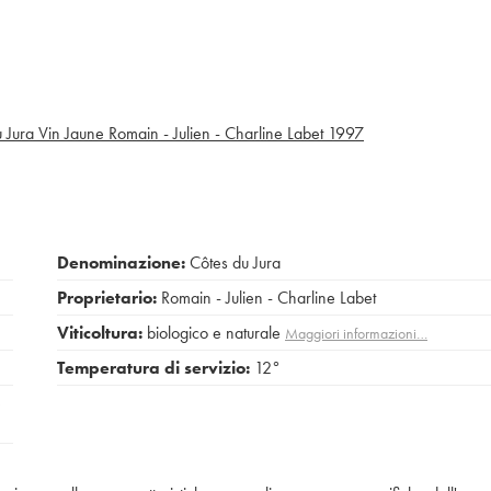
 Jura Vin Jaune Romain - Julien - Charline Labet
1997
Denominazione:
Côtes du Jura
Proprietario:
Romain - Julien - Charline Labet
Viticoltura:
biologico e naturale
Maggiori informazioni…
Temperatura di servizio:
12°
e