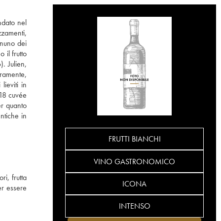
ndato nel
zzamenti,
ognuno dei
il frutto
. Julien,
eramente,
lieviti in
 18 cuvée
er quanto
entiche in
FRUTTI BIANCHI
VINO GASTRONOMICO
i, frutta
ICONA
er essere
INTENSO