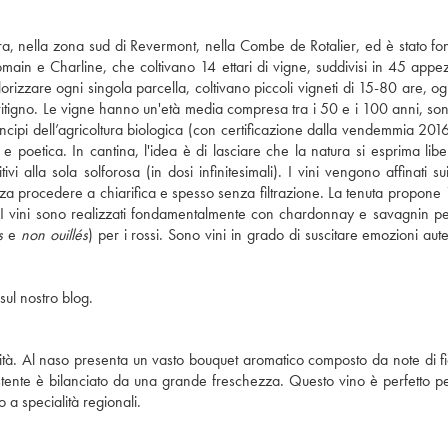
Jura, nella zona sud di Revermont, nella Combe de Rotalier, ed è stato fo
 Romain e Charline, che coltivano 14 ettari di vigne, suddivisi in 45 appe
alorizzare ogni singola parcella, coltivano piccoli vigneti di 15-80 are, 
itigno. Le vigne hanno un'età media compresa tra i 50 e i 100 anni, sono 
cipi dell’agricoltura biologica (con certificazione dalla vendemmia 2016)
e poetica. In cantina, l'idea è di lasciare che la natura si esprima lib
 alla sola solforosa (in dosi infinitesimali). I vini vengono affinati sui 
senza procedere a chiarifica e spesso senza filtrazione. La tenuta propone
ne. I vini sono realizzati fondamentalmente con chardonnay e savagnin p
s
e
non ouillés
) per i rossi. Sono vini in grado di suscitare emozioni aut
sul nostro blog.
nsità. Al naso presenta un vasto bouquet aromatico composto da note di fior
rsistente è bilanciato da una grande freschezza. Questo vino è perfetto p
a specialità regionali.