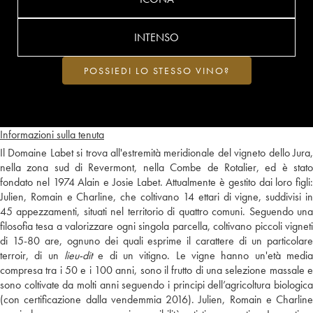
INTENSO
POSSIEDI LO STESSO VINO?
Informazioni sulla tenuta
Il Domaine Labet si trova all'estremità meridionale del vigneto dello Jura,
nella zona sud di Revermont, nella Combe de Rotalier, ed è stato
fondato nel 1974 Alain e Josie Labet. Attualmente è gestito dai loro figli:
Julien, Romain e Charline, che coltivano 14 ettari di vigne, suddivisi in
45 appezzamenti, situati nel territorio di quattro comuni. Seguendo una
filosofia tesa a valorizzare ogni singola parcella, coltivano piccoli vigneti
di 15-80 are, ognuno dei quali esprime il carattere di un particolare
terroir, di un
lieu-dit
e di un vitigno. Le vigne hanno un'età media
compresa tra i 50 e i 100 anni, sono il frutto di una selezione massale e
sono coltivate da molti anni seguendo i principi dell’agricoltura biologica
(con certificazione dalla vendemmia 2016). Julien, Romain e Charline