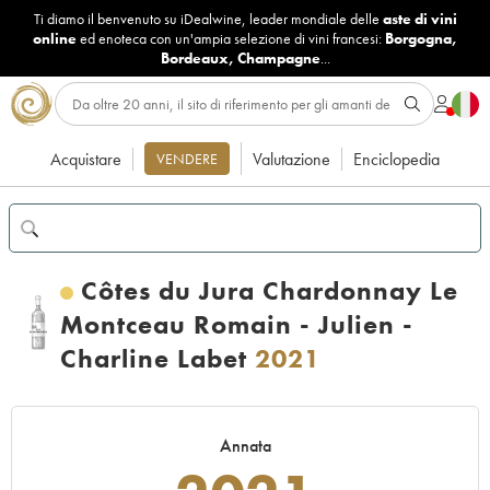
Ti diamo il benvenuto su iDealwine, leader mondiale delle
aste di vini
online
ed enoteca con un'ampia selezione di vini francesi:
Borgogna
,
Bordeaux
,
Champagne
...
Acquistare
Valutazione
Enciclopedia
VENDERE
Côtes du Jura Chardonnay Le
Montceau Romain - Julien -
Charline Labet
2021
Annata