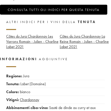
CONSULTA TUTTI GLI INDICI PER QUESTA TENUTA
ALTRI INDICI PER I VINI DELLA
TENUTA
Côtes du Jura Chardonnay Les
Côtes du Jura Chardonnay La
Varrons Romain - Julien - Charline
Reine Romain - Julien - Charline
Labet
2021
Labet
2021
INFORMAZIONI
AGGIUNTIVE
Regione:
Jura
Tenuta:
Labet (Domaine)
Colore:
bianco
Vitigni:
Chardonnay
Abbinamenti cibo-vino:
Sauté de dinde au curry et aux