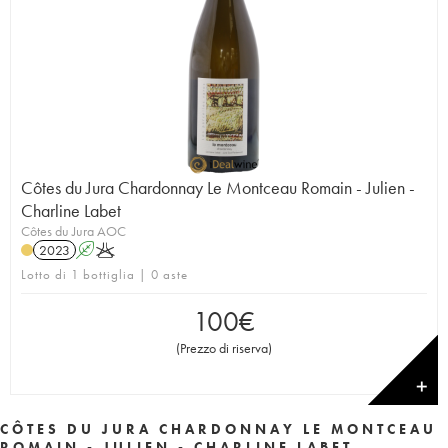
Côtes du Jura Chardonnay Le Montceau Romain - Julien -
Charline Labet
Côtes du Jura AOC
2023
A
K
Lotto di 1 bottiglia | 0 aste
100
€
(
Prezzo di riserva
)
✕
CÔTES DU JURA CHARDONNAY LE MONTCEAU
ROMAIN - JULIEN - CHARLINE LABET