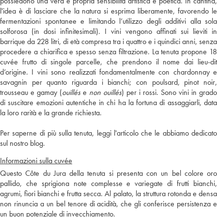
possiedono una vera e propria sensibilità artistica e poetica. In cantina,
l'idea è di lasciare che la natura si esprima liberamente, favorendo le
fermentazioni spontanee e limitando l’utilizzo degli additivi alla sola
solforosa (in dosi infinitesimali). I vini vengono affinati sui lieviti in
barrique da 228 litri, di età compresa tra i quattro e i quindici anni, senza
procedere a chiarifica e spesso senza filtrazione. La tenuta propone 18
cuvée frutto di singole parcelle, che prendono il nome dai lieu-dit
d’origine. I vini sono realizzati fondamentalmente con chardonnay e
savagnin per quanto riguarda i bianchi; con poulsard, pinot noir,
trousseau e gamay (
ouillés
e
non ouillés
) per i rossi. Sono vini in grado
di suscitare emozioni autentiche in chi ha la fortuna di assaggiarli, data
la loro rarità e la grande richiesta.
Per saperne di più sulla tenuta, leggi l'articolo che le abbiamo dedicato
sul nostro blog.
Informazioni sulla cuvée
Questo Côte du Jura della tenuta si presenta con un bel colore oro
pallido, che sprigiona note complesse e variegate di frutti bianchi,
agrumi, fiori bianchi e frutta secca. Al palato, la struttura rotonda e densa
non rinuncia a un bel tenore di acidità, che gli conferisce persistenza e
un buon potenziale di invecchiamento.