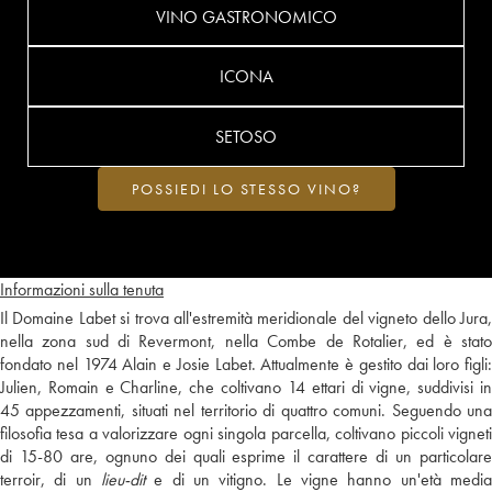
VINO GASTRONOMICO
ICONA
SETOSO
POSSIEDI LO STESSO VINO?
Informazioni sulla tenuta
Il Domaine Labet si trova all'estremità meridionale del vigneto dello Jura,
nella zona sud di Revermont, nella Combe de Rotalier, ed è stato
fondato nel 1974 Alain e Josie Labet. Attualmente è gestito dai loro figli:
Julien, Romain e Charline, che coltivano 14 ettari di vigne, suddivisi in
45 appezzamenti, situati nel territorio di quattro comuni. Seguendo una
filosofia tesa a valorizzare ogni singola parcella, coltivano piccoli vigneti
di 15-80 are, ognuno dei quali esprime il carattere di un particolare
terroir, di un
lieu-dit
e di un vitigno. Le vigne hanno un'età media