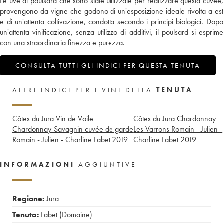
Le uve di poulsard che sono state utilizzate per realizzare questa cuvée,
provengono da vigne che godono di un'esposizione ideale rivolta a est
e di un'attenta coltivazione, condotta secondo i principi biologici. Dopo
un'attenta vinificazione, senza utilizzo di additivi, il poulsard si esprime
con una straordinaria finezza e purezza.
CONSULTA TUTTI GLI INDICI PER QUESTA TENUTA
ALTRI INDICI PER I VINI DELLA
TENUTA
Côtes du Jura Vin de Voile
Côtes du Jura Chardonnay
Chardonnay-Savagnin cuvée de garde
Les Varrons Romain - Julien -
Romain - Julien - Charline Labet
2019
Charline Labet
2019
INFORMAZIONI
AGGIUNTIVE
Regione:
Jura
Tenuta:
Labet (Domaine)