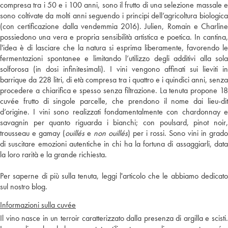
compresa tra i 50 e i 100 anni, sono il frutto di una selezione massale e
sono coltivate da molti anni seguendo i principi dell’agricoltura biologica
(con certificazione dalla vendemmia 2016). Julien, Romain e Charline
possiedono una vera e propria sensibilità artistica e poetica. In cantina,
l'idea è di lasciare che la natura si esprima liberamente, favorendo le
fermentazioni spontanee e limitando l’utilizzo degli additivi alla sola
solforosa (in dosi infinitesimali). I vini vengono affinati sui lieviti in
barrique da 228 litri, di età compresa tra i quattro e i quindici anni, senza
procedere a chiarifica e spesso senza filtrazione. La tenuta propone 18
cuvée frutto di singole parcelle, che prendono il nome dai lieu-dit
d’origine. I vini sono realizzati fondamentalmente con chardonnay e
savagnin per quanto riguarda i bianchi; con poulsard, pinot noir,
trousseau e gamay (
ouillés
e
non ouillés
) per i rossi. Sono vini in grado
di suscitare emozioni autentiche in chi ha la fortuna di assaggiarli, data
la loro rarità e la grande richiesta.
Per saperne di più sulla tenuta, leggi l'articolo che le abbiamo dedicato
sul nostro blog.
Informazioni sulla cuvée
Il vino nasce in un terroir caratterizzato dalla presenza di argilla e scisti.