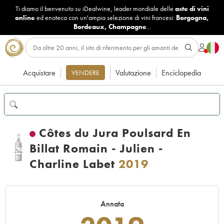
Ti diamo il benvenuto su iDealwine, leader mondiale delle
aste di vini
online
ed enoteca con un'ampia selezione di vini francesi:
Borgogna
,
Bordeaux
,
Champagne
...
Acquistare
Valutazione
Enciclopedia
VENDERE
Côtes du Jura Poulsard En
Billat Romain - Julien -
Charline Labet
2019
Annata