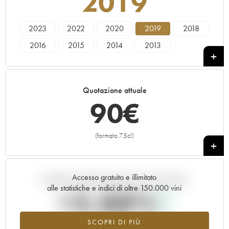
2019
2023
2022
2020
2019
2018
2016
2015
2014
2013
Quotazione attuale
90
€
(formato 75cl)
+
Accesso gratuito e illimitato
Andamento della quotazione in tempo reale
alle statistiche e indici di oltre 150.000 vini
+2.88%
SCOPRI DI PIÙ
Valore in aumento per l'annata 2019 nel 2026 rispetto al 2025