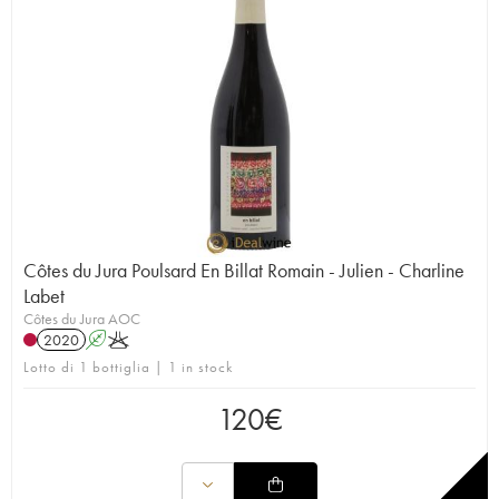
Côtes du Jura Poulsard En Billat Romain - Julien - Charline
Labet
Côtes du Jura AOC
2020
A
K
Lotto di 1 bottiglia | 1 in stock
120
€