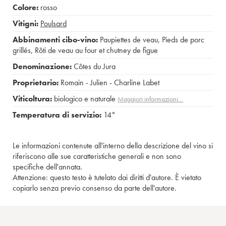
Colore:
rosso
Vitigni:
Poulsard
Abbinamenti cibo-vino:
Paupiettes de veau
,
Pieds de porc
grillés
,
Rôti de veau au four et chutney de figue
Denominazione:
Côtes du Jura
Proprietario:
Romain - Julien - Charline Labet
Viticoltura:
biologico e naturale
Maggiori informazioni…
Temperatura di servizio:
14°
Le informazioni contenute all'interno della descrizione del vino si
riferiscono alle sue caratteristiche generali e non sono
specifiche dell'annata.
Attenzione: questo testo è tutelato dai diritti d'autore. È vietato
copiarlo senza previo consenso da parte dell'autore.