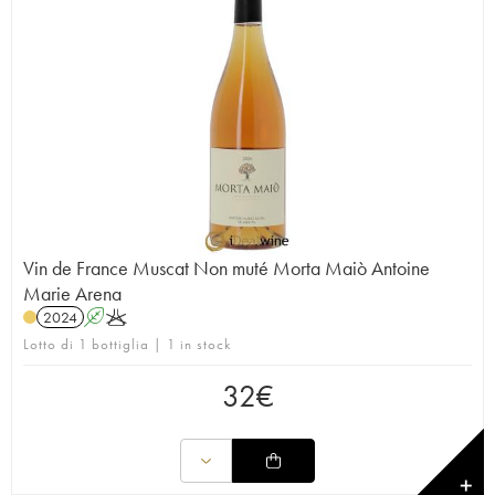
Vin de France Muscat Non muté Morta Maiò Antoine
Marie Arena
2024
A
K
Lotto di 1 bottiglia | 1 in stock
32
€
✕