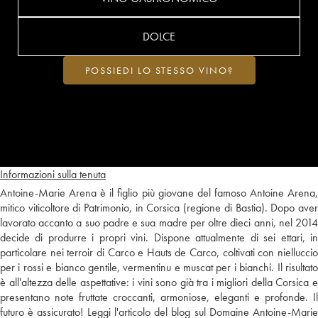
DOLCE
POSSIEDI LO STESSO VINO?
Informazioni sulla tenuta
Antoine-Marie Arena è il figlio più giovane del famoso Antoine Arena,
mitico viticoltore di Patrimonio, in Corsica (regione di Bastia). Dopo aver
lavorato accanto a suo padre e sua madre per oltre dieci anni, nel 2014
decide di produrre i propri vini. Dispone attualmente di sei ettari, in
particolare nei terroir di Carco e Hauts de Carco, coltivati con nielluccio
per i rossi e bianco gentile, vermentinu e muscat per i bianchi. Il risultato
è all'altezza delle aspettative: i vini sono già tra i migliori della Corsica e
presentano note fruttate croccanti, armoniose, eleganti e profonde. Il
futuro è assicurato!
Leggi l'articolo del blog sul Domaine Antoine-Mari