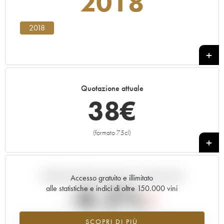
2018
2018
Quotazione attuale
38
€
(formato 75cl)
+
Andamento della quotazione in tempo reale
Accesso gratuito e illimitato
-8.2%
alle statistiche e indici di oltre 150.000 vini
Tendenza al ribasso per il valore dell'annata 2018 nel 2026 rispetto
SCOPRI DI PIÙ