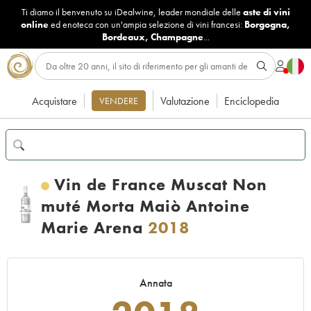
Ti diamo il benvenuto su iDealwine, leader mondiale delle
aste di vini
online
ed enoteca con un'ampia selezione di vini francesi:
Borgogna
,
Bordeaux
,
Champagne
...
Acquistare
Valutazione
Enciclopedia
VENDERE
Vin de France Muscat Non
muté Morta Maiò Antoine
Marie Arena
2018
Annata