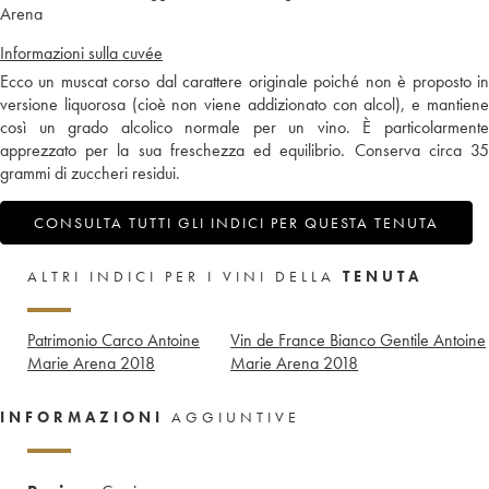
Arena
Informazioni sulla cuvée
Ecco un muscat corso dal carattere originale poiché non è proposto in
versione liquorosa (cioè non viene addizionato con alcol), e mantiene
così un grado alcolico normale per un vino. È particolarmente
apprezzato per la sua freschezza ed equilibrio. Conserva circa 35
grammi di zuccheri residui.
CONSULTA TUTTI GLI INDICI PER QUESTA TENUTA
ALTRI INDICI PER I VINI DELLA
TENUTA
Patrimonio Carco Antoine
Vin de France Bianco Gentile Antoine
Marie Arena
2018
Marie Arena
2018
INFORMAZIONI
AGGIUNTIVE