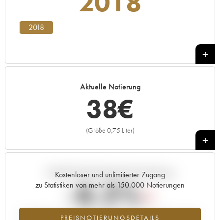
2018
2018
Aktuelle Notierung
38
€
(Größe 0,75 Liter)
+
Aktuelle Entwicklung der Preisnotierung
Kostenloser und unlimitierter Zugang
-8.2%
zu Statistiken von mehr als 150.000 Notierungen
Preisabfall des Jahrgangs 2018 im Jahr 2026 im Vergleich zum Jahr
PREISNOTIERUNGSDETAILS