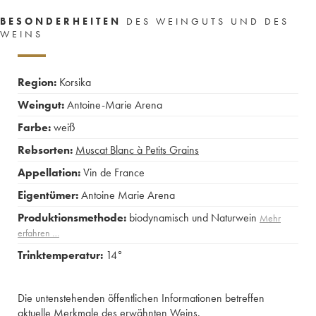
BESONDERHEITEN
DES WEINGUTS UND DES
WEINS
Region:
Korsika
Weingut:
Antoine-Marie Arena
Farbe:
weiß
Rebsorten:
Muscat Blanc à Petits Grains
Appellation:
Vin de France
Eigentümer:
Antoine Marie Arena
Produktionsmethode:
biodynamisch und Naturwein
Mehr
erfahren …
Trinktemperatur:
14°
Die untenstehenden öffentlichen Informationen betreffen
aktuelle Merkmale des erwähnten Weins.