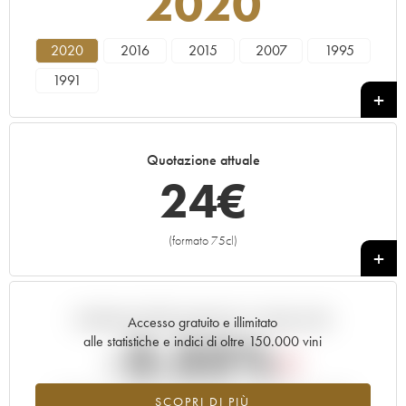
2020
2020
2016
2015
2007
1995
1991
Quotazione attuale
24
€
(formato 75cl)
+
Andamento della quotazione in tempo reale
Accesso gratuito e illimitato
-3.35%
alle statistiche e indici di oltre 150.000 vini
Tendenza al ribasso per il valore dell'annata 2020 nel 2026
SCOPRI DI PIÙ