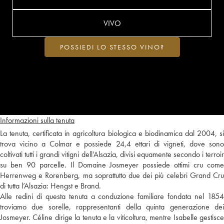
VIVO
POSSIEDI LO STESSO VINO?
Informazioni sulla tenuta
La tenuta, certificata in agricoltura biologica e biodinamica dal 2004, si
trova vicino a Colmar e possiede 24,4 ettari di vigneti, dove sono
coltivati tutti i grandi vitigni dell’Alsazia, divisi equamente secondo i terroir
su ben 90 parcelle. Il Domaine Josmeyer possiede ottimi cru come
Herrenweg e Rorenberg, ma soprattutto due dei più celebri Grand Cru
di tutta l’Alsazia: Hengst e Brand.
Alle redini di questa tenuta a conduzione familiare fondata nel 1854
troviamo due sorelle, rappresentanti della quinta generazione dei
Josmeyer. Céline dirige la tenuta e la viticoltura, mentre Isabelle gestisce