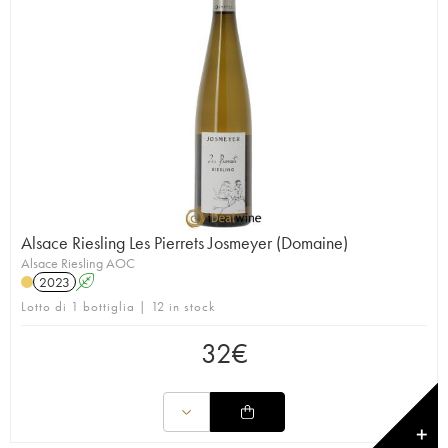
Alsace Riesling Les Pierrets Josmeyer (Domaine)
Alsace Riesling AOC
2023
A
Lotto di 1 bottiglia | 12 in stock
32
€
✕