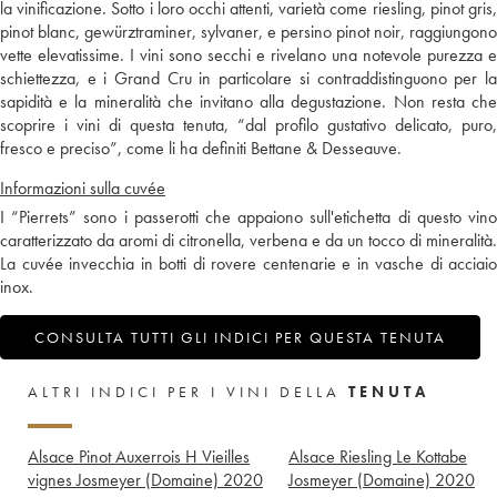
la vinificazione. Sotto i loro occhi attenti, varietà come riesling, pinot gris,
pinot blanc, gewürztraminer, sylvaner, e persino pinot noir, raggiungono
vette elevatissime. I vini sono secchi e rivelano una notevole purezza e
schiettezza, e i Grand Cru in particolare si contraddistinguono per la
sapidità e la mineralità che invitano alla degustazione. Non resta che
scoprire i vini di questa tenuta, “dal profilo gustativo delicato, puro,
fresco e preciso”, come li ha definiti Bettane & Desseauve.
Informazioni sulla cuvée
I “Pierrets” sono i passerotti che appaiono sull'etichetta di questo vino
caratterizzato da aromi di citronella, verbena e da un tocco di mineralità.
La cuvée invecchia in botti di rovere centenarie e in vasche di acciaio
inox.
CONSULTA TUTTI GLI INDICI PER QUESTA TENUTA
ALTRI INDICI PER I VINI DELLA
TENUTA
Alsace Pinot Auxerrois H Vieilles
Alsace Riesling Le Kottabe
vignes Josmeyer (Domaine)
2020
Josmeyer (Domaine)
2020