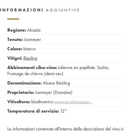
INFORMAZIONI
AGGIUNTIVE
Regione:
Alsazia
Tenuta:
Josmeyer
Colore:
bianco
Vitigni:
Riesling
Abbinamenti cibo-vino:
Julienne en papillote
,
Sushis
,
Fromage de chèvre (demi-sec)
Denominazione:
Alsace Riesling
Proprietario:
Josmeyer (Domaine)
Viticoltura:
biodinamico
Maggiori informazioni…
Temperatura di servizio:
12°
Le informazioni contenute all'interno della descrizione del vino si