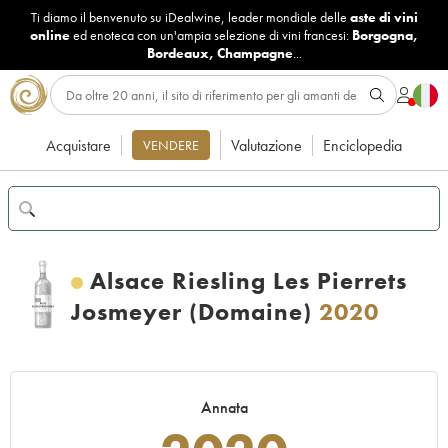
Ti diamo il benvenuto su iDealwine, leader mondiale delle
aste di vini
online
ed enoteca con un'ampia selezione di vini francesi:
Borgogna
,
Bordeaux
,
Champagne
...
Acquistare
Valutazione
Enciclopedia
VENDERE
Alsace Riesling Les Pierrets
Josmeyer (Domaine)
2020
Annata