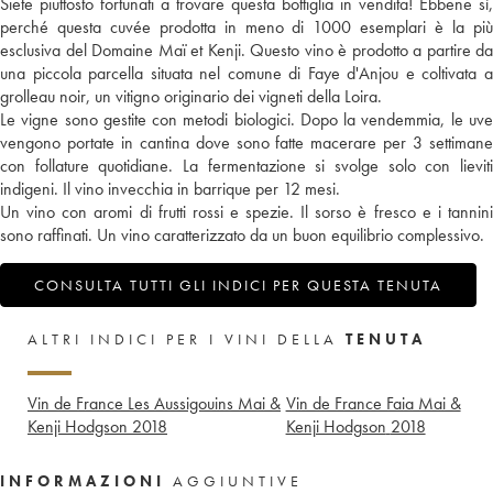
Siete piuttosto fortunati a trovare questa bottiglia in vendita! Ebbene sì,
perché questa cuvée prodotta in meno di 1000 esemplari è la più
esclusiva del Domaine Maï et Kenji. Questo vino è prodotto a partire da
una piccola parcella situata nel comune di Faye d'Anjou e coltivata a
grolleau noir, un vitigno originario dei vigneti della Loira.
Le vigne sono gestite con metodi biologici. Dopo la vendemmia, le uve
vengono portate in cantina dove sono fatte macerare per 3 settimane
con follature quotidiane. La fermentazione si svolge solo con lieviti
indigeni. Il vino invecchia in barrique per 12 mesi.
Un vino con aromi di frutti rossi e spezie. Il sorso è fresco e i tannini
sono raffinati. Un vino caratterizzato da un buon equilibrio complessivo.
CONSULTA TUTTI GLI INDICI PER QUESTA TENUTA
ALTRI INDICI PER I VINI DELLA
TENUTA
Vin de France Les Aussigouins Mai &
Vin de France Faia Mai &
Kenji Hodgson
2018
Kenji Hodgson
2018
INFORMAZIONI
AGGIUNTIVE