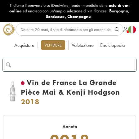
Ti diamo il benvenuto su iDealwine, leader mondiale delle
aste di vini
online
ed enoteca con un'ampia selezione di vini francesi:
Borgogna
,
Bordeaux
,
Champagne
...
Acquistare
Valutazione
Enciclopedia
VENDERE
Vin de France La Grande
Pièce Mai & Kenji Hodgson
2018
Annata