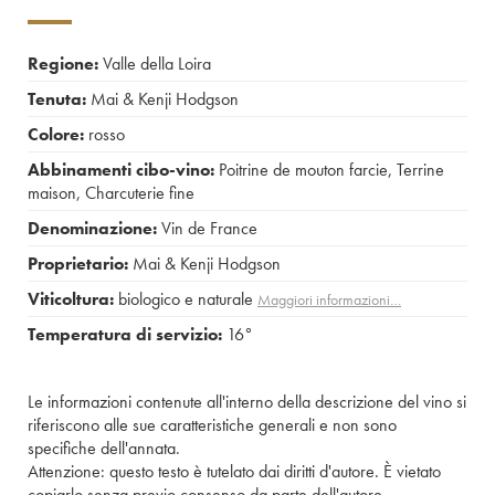
Regione:
Valle della Loira
Tenuta:
Mai & Kenji Hodgson
Colore:
rosso
Abbinamenti cibo-vino:
Poitrine de mouton farcie
,
Terrine
maison
,
Charcuterie fine
Denominazione:
Vin de France
Proprietario:
Mai & Kenji Hodgson
Viticoltura:
biologico e naturale
Maggiori informazioni…
Temperatura di servizio:
16°
Le informazioni contenute all'interno della descrizione del vino si
riferiscono alle sue caratteristiche generali e non sono
specifiche dell'annata.
Attenzione: questo testo è tutelato dai diritti d'autore. È vietato
copiarlo senza previo consenso da parte dell'autore.