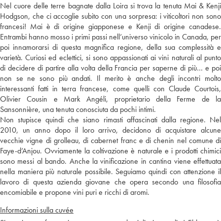
Nel cuore delle terre bagnate dalla Loira si trova la tenuta Mai & Kenji
Hodgson, che ci accoglie subito con una sorpresa: i viticoltori non sono
francesi! Mai è di origine giapponese e Kenji di origine canadese.
Entrambi hanno mosso i primi passi nell’universo vinicolo in Canada, per
poi innamorarsi di questa magnifica regione, della sua complessità e
varietà. Curiosi ed eclettici, si sono appassionati ai vini naturali al punto
di decidere di partire alla volta della Francia per saperne di più… e poi
non se ne sono più andati. Il merito è anche degli incontri molto
interessanti fatti in terra francese, come quelli con Claude Courtois,
Olivier Cousin e Mark Angéli, proprietario della Ferme de la
Sansonnière, una tenuta conosciuta da pochi intimi.
Non stupisce quindi che siano rimasti affascinati dalla regione. Nel
2010, un anno dopo il loro arrivo, decidono di acquistare alcune
vecchie vigne di grolleau, di cabernet franc e di chenin nel comune di
Faye-d’Anjou. Ovviamente la coltivazione è naturale e i prodotti chimici
sono messi al bando. Anche la vinificazione in cantina viene effettuata
nella maniera più naturale possibile. Seguiamo quindi con attenzione il
lavoro di questa azienda giovane che opera secondo una filosofia
encomiabile e propone vini puri e ricchi di aromi.
Informazioni sulla cuvée