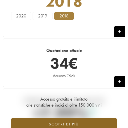
2018
2020
2019
2018
Quotazione attuale
34
€
(formato 75cl)
+
Accesso gratuito e illimitato
Andamento della quotazione in tempo reale
alle statistiche e indici di oltre 150.000 vini
+7.99%
SCOPRI DI PIÙ
Valore in aumento per l'annata 2018 nel 2026 rispetto al 2025