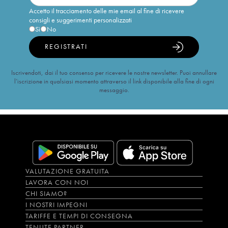
Accetto il tracciamento delle mie email al fine di ricevere
consigli e suggerimenti personalizzati
Sì
No
REGISTRATI
Iscrivendoti, dai il tuo consenso per ricevere le nostre newsletter. Puoi annullare
l’iscrizione in qualsiasi momento attraverso il link disponibile alla fine di ogni
messaggio.
VALUTAZIONE GRATUITA
LAVORA CON NOI
CHI SIAMO?
I NOSTRI IMPEGNI
TARIFFE E TEMPI DI CONSEGNA
TENUTE PARTNER