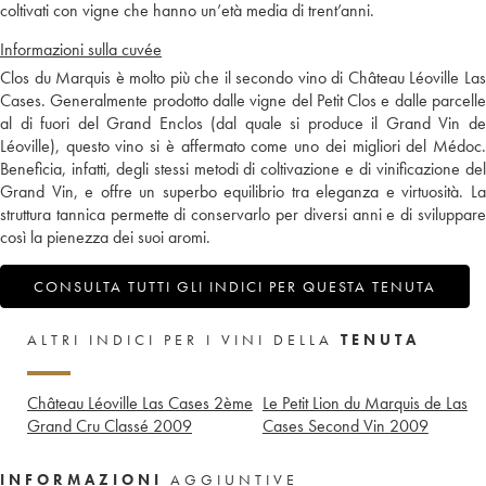
coltivati con vigne che hanno un’età media di trent’anni.
Informazioni sulla cuvée
Clos du Marquis è molto più che il secondo vino di Château Léoville Las
Cases. Generalmente prodotto dalle vigne del Petit Clos e dalle parcelle
al di fuori del Grand Enclos (dal quale si produce il Grand Vin de
Léoville), questo vino si è affermato come uno dei migliori del Médoc.
Beneficia, infatti, degli stessi metodi di coltivazione e di vinificazione del
Grand Vin, e offre un superbo equilibrio tra eleganza e virtuosità. La
struttura tannica permette di conservarlo per diversi anni e di sviluppare
così la pienezza dei suoi aromi.
CONSULTA TUTTI GLI INDICI PER QUESTA TENUTA
ALTRI INDICI PER I VINI DELLA
TENUTA
Château Léoville Las Cases 2ème
Le Petit Lion du Marquis de Las
Grand Cru Classé
2009
Cases Second Vin
2009
INFORMAZIONI
AGGIUNTIVE