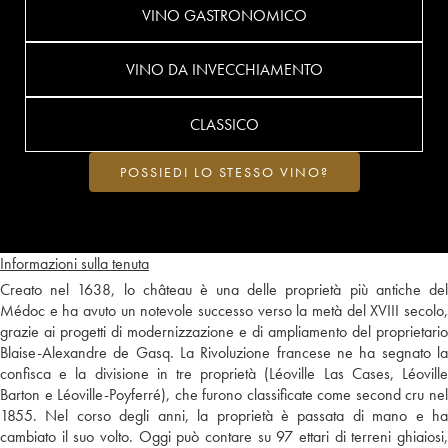
VINO GASTRONOMICO
VINO DA INVECCHIAMENTO
CLASSICO
POSSIEDI LO STESSO VINO?
Informazioni sulla tenuta
Creato nel 1638, lo château è una delle proprietà più antiche del
Médoc e ha avuto un notevole successo verso la metà del XVIII secolo,
grazie ai progetti di modernizzazione e di ampliamento del proprietario
Blaise-Alexandre de Gasq. La Rivoluzione francese ne ha segnato la
confisca e la divisione in tre proprietà (Léoville Las Cases, Léoville
Barton e Léoville-Poyferré), che furono classificate come second cru nel
1855. Nel corso degli anni, la proprietà è passata di mano e ha
cambiato il suo volto. Oggi può contare su 97 ettari di terreni ghiaiosi,