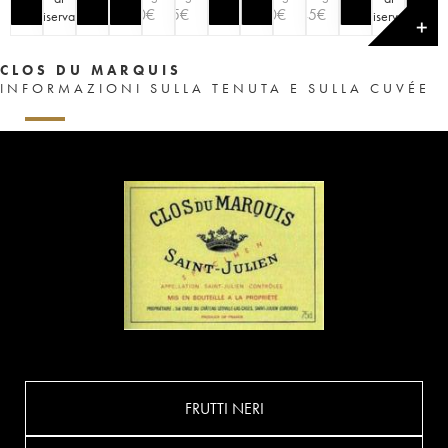
50
€
45
€
50
€
45
€
riserva
)
riserva
)
✕
CLOS DU MARQUIS
INFORMAZIONI SULLA TENUTA E SULLA CUVÉE
FRUTTI NERI