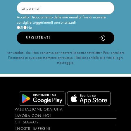
Accetto il tracciamento delle mie email al fine di ricevere
consigli e suggerimenti personalizzati
Sì
No
REGISTRATI
Iscrivendoti, dai il tuo consenso per ricevere le nostre newsletter. Puoi annullare
l’iscrizione in qualsiasi momento attraverso il link disponibile alla fine di ogni
messaggio.
VALUTAZIONE GRATUITA
LAVORA CON NOI
CHI SIAMO?
I NOSTRI IMPEGNI