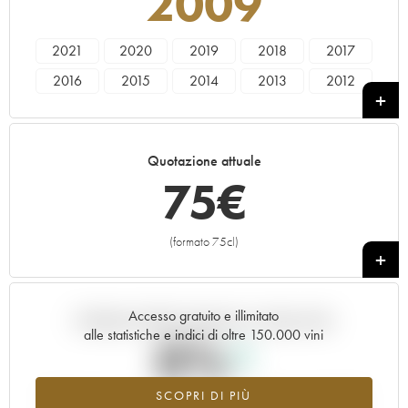
2009
2021
2020
2019
2018
2017
2016
2015
2014
2013
2012
2011
2010
2009
2008
2007
2006
2005
2004
2003
2002
Quotazione attuale
2001
2000
1999
1998
1997
75
€
1996
1995
1994
1993
1992
1991
1990
1989
1988
1987
(formato 75cl)
+
1986
1985
1984
1983
1982
1981
1980
1979
1978
1975
Accesso gratuito e illimitato
Andamento della quotazione in tempo reale
1971
1964
----
alle statistiche e indici di oltre 150.000 vini
0%
SCOPRI DI PIÙ
Valore in aumento per l'annata 2009 nel 2026 rispetto al 2025