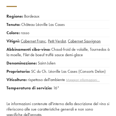
Regione:
Bordeaux
Tenuta:
Château Léoville Las Cases
Colore:
rosso
Vitigni:
Cabernet Franc
,
Petit Verdot
,
Cabernet Sauvignon
Abbinamenti cibo-vino:
Chaud-froid de volaille
,
Tournedos à
la moelle
,
Filet de boeuf truffé sauce demi-glace
Denominazione:
Saint-Julien
Proprietario:
SC du Ch. Léoville Las Cases (Consorts Delon)
Viticoltura:
rispettoso dell'ambiente
Maggiori informazioni…
Temperatura di servizio:
16°
Le informazioni contenute all'interno della descrizione del vino si
riferiscono alle sue caratteristiche generali e non sono
specifiche dell'annata.