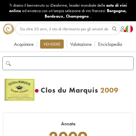
Ti diamo il benvenuto su iDealwine, leader mondiale delle
aste di vini
online
ed enoteca con un'ampia selezione di vini francesi:
Borgogna
,
Bordeaux
,
Champagne
...
Acquistare
Valutazione
Enciclopedia
VENDERE
Clos du Marquis
2009
Annata