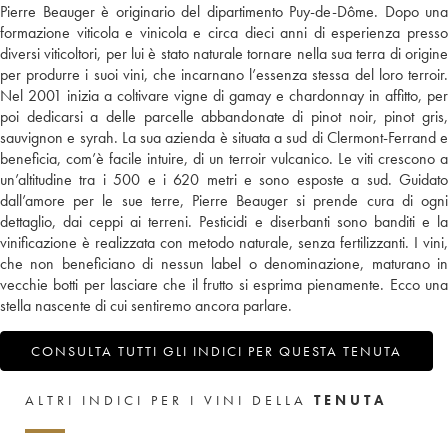
Pierre Beauger è originario del dipartimento Puy-de-Dôme. Dopo una
formazione viticola e vinicola e circa dieci anni di esperienza presso
diversi viticoltori, per lui è stato naturale tornare nella sua terra di origine
per produrre i suoi vini, che incarnano l’essenza stessa del loro terroir.
Nel 2001 inizia a coltivare vigne di gamay e chardonnay in affitto, per
poi dedicarsi a delle parcelle abbandonate di pinot noir, pinot gris,
sauvignon e syrah. La sua azienda è situata a sud di Clermont-Ferrand e
beneficia, com’è facile intuire, di un terroir vulcanico. Le viti crescono a
un’altitudine tra i 500 e i 620 metri e sono esposte a sud. Guidato
dall’amore per le sue terre, Pierre Beauger si prende cura di ogni
dettaglio, dai ceppi ai terreni. Pesticidi e diserbanti sono banditi e la
vinificazione è realizzata con metodo naturale, senza fertilizzanti. I vini,
che non beneficiano di nessun label o denominazione, maturano in
vecchie botti per lasciare che il frutto si esprima pienamente. Ecco una
stella nascente di cui sentiremo ancora parlare.
CONSULTA TUTTI GLI INDICI PER QUESTA TENUTA
ALTRI INDICI PER I VINI DELLA
TENUTA