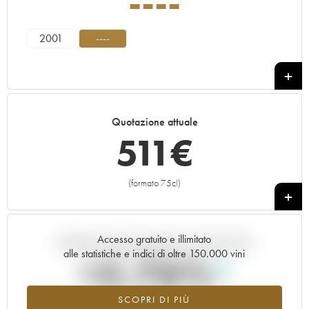
----
2001
----
Quotazione attuale
511
€
(formato 75cl)
+
Accesso gratuito e illimitato
Andamento della quotazione in tempo reale
alle statistiche e indici di oltre 150.000 vini
+5.76%
SCOPRI DI PIÙ
Valore in aumento per l'annata ---- nel 2026 rispetto al 2025