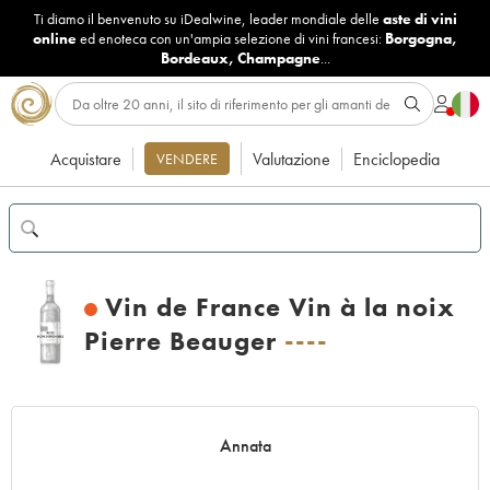
Ti diamo il benvenuto su iDealwine, leader mondiale delle
aste di vini
online
ed enoteca con un'ampia selezione di vini francesi:
Borgogna
,
Bordeaux
,
Champagne
...
Acquistare
Valutazione
Enciclopedia
VENDERE
Vin de France Vin à la noix
Pierre Beauger
----
Annata