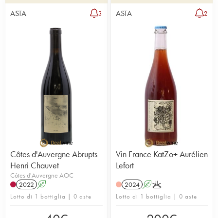
ASTA
ASTA
3
2
Côtes d'Auvergne Abrupts
Vin France KatZo+ Aurélien
Henri Chauvet
Lefort
Côtes d'Auvergne AOC
2022
A
2024
A
K
Lotto di 1 bottiglia | 0 aste
Lotto di 1 bottiglia | 0 aste