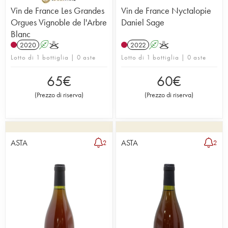
Vin de France Les Grandes
Vin de France Nyctalopie
Orgues Vignoble de l'Arbre
Daniel Sage
Blanc
2020
A
K
2022
A
K
Lotto di 1 bottiglia | 0 aste
Lotto di 1 bottiglia | 0 aste
65
€
60
€
(
Prezzo di riserva
)
(
Prezzo di riserva
)
ASTA
ASTA
2
2