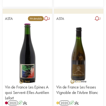
ASTA
ASTA
3
1
IVA detraibile
Vin de France Les Epines A
Vin de France Les Fesses
quoi Servent-Elles Aurélien
Vignoble de l'Arbre Blanc
Lefort
2023
A
K
2020
A
K