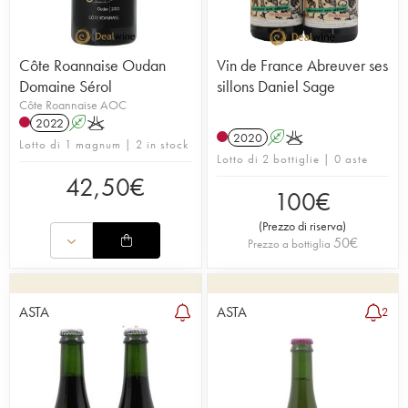
Côte Roannaise Oudan
Vin de France Abreuver ses
Domaine Sérol
sillons Daniel Sage
Côte Roannaise AOC
2022
A
K
2020
A
K
Lotto di 1 magnum | 2 in stock
Lotto di 2 bottiglie | 0 aste
42,50
€
100
€
(
Prezzo di riserva
)
50
€
Prezzo a bottiglia
ASTA
ASTA
2