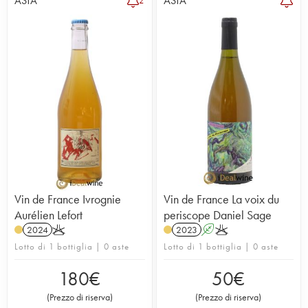
ASTA
ASTA
2
Vin de France Ivrognie
Vin de France La voix du
Aurélien Lefort
periscope Daniel Sage
2024
K
2023
A
K
Lotto di 1 bottiglia | 0 aste
Lotto di 1 bottiglia | 0 aste
180
€
50
€
(
Prezzo di riserva
)
(
Prezzo di riserva
)