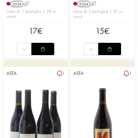
2024
A
2024
A
Lotto di 1 bottiglia | 29 in
Lotto di 1 bottiglia | 31 in
stock
stock
17
€
15
€
ASTA
ASTA
1
1