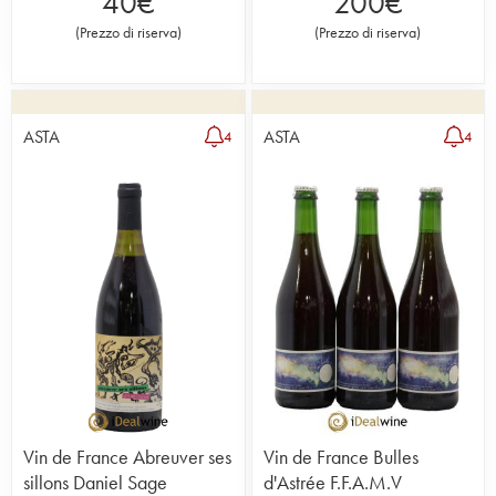
40
€
200
€
(
Prezzo di riserva
)
(
Prezzo di riserva
)
ASTA
ASTA
4
4
Vin de France Abreuver ses
Vin de France Bulles
sillons Daniel Sage
d'Astrée F.F.A.M.V