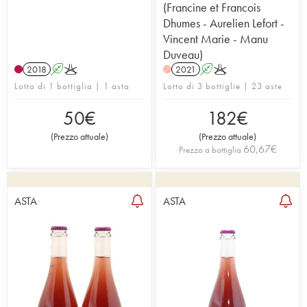
(Francine et Francois
Dhumes - Aurelien Lefort -
Vincent Marie - Manu
Duveau)
2018
A
K
2021
A
K
H
Lotto di 1 bottiglia | 1 asta
Lotto di 3 bottiglie | 23 aste
50
€
182
€
(
Prezzo attuale
)
(
Prezzo attuale
)
60,67
€
Prezzo a bottiglia
ASTA
ASTA