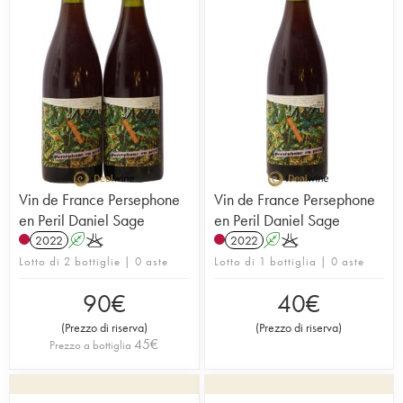
Vin de France Persephone
Vin de France Persephone
en Peril Daniel Sage
en Peril Daniel Sage
2022
A
K
2022
A
K
Lotto di 2 bottiglie | 0 aste
Lotto di 1 bottiglia | 0 aste
90
€
40
€
(
Prezzo di riserva
)
(
Prezzo di riserva
)
45
€
Prezzo a bottiglia