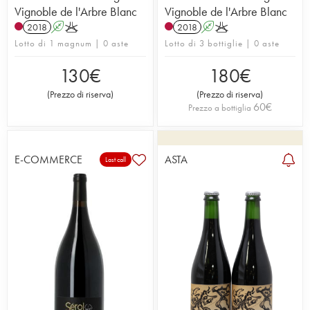
Vignoble de l'Arbre Blanc
Vignoble de l'Arbre Blanc
2018
A
K
2018
A
K
Lotto di 1 magnum | 0 aste
Lotto di 3 bottiglie | 0 aste
130
€
180
€
(
Prezzo di riserva
)
(
Prezzo di riserva
)
60
€
Prezzo a bottiglia
E-COMMERCE
ASTA
Last call