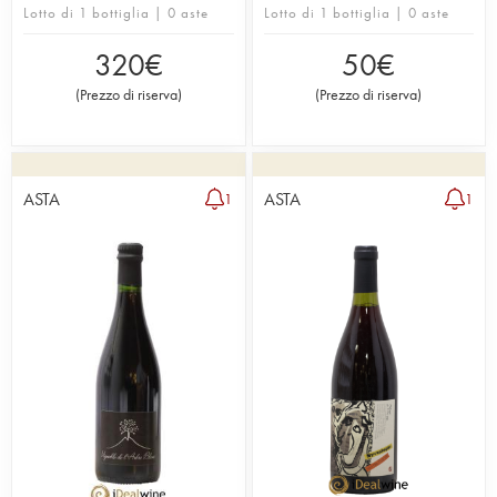
Lotto di 1 bottiglia | 0 aste
Lotto di 1 bottiglia | 0 aste
320
€
50
€
(
Prezzo di riserva
)
(
Prezzo di riserva
)
ASTA
ASTA
1
1