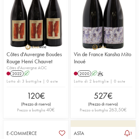
Côtes d'Auvergne Boudes
Vin de France Kansha Mito
Rouge Henri Chauvet
Inoué
Côtes d'Auvergne AOC
2022
A
2020
A
K
Lotto di 3 bottiglie | 0 aste
Lotto di 2 bottiglie | 0 aste
120
€
527
€
(
Prezzo di riserva
)
(
Prezzo di riserva
)
40
€
263,50
€
Prezzo a bottiglia
Prezzo a bottiglia
E-COMMERCE
ASTA
1