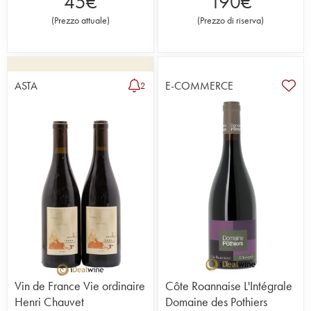
45
€
190
€
(
Prezzo attuale
)
(
Prezzo di riserva
)
ASTA
E-COMMERCE
2
Vin de France Vie ordinaire
Côte Roannaise L'Intégrale
Henri Chauvet
Domaine des Pothiers