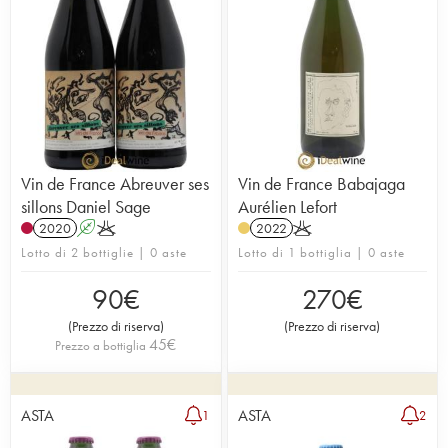
Vin de France Abreuver ses
Vin de France Babajaga
sillons Daniel Sage
Aurélien Lefort
2020
A
K
2022
K
Lotto di 2 bottiglie | 0 aste
Lotto di 1 bottiglia | 0 aste
90
€
270
€
(
Prezzo di riserva
)
(
Prezzo di riserva
)
45
€
Prezzo a bottiglia
ASTA
ASTA
1
2