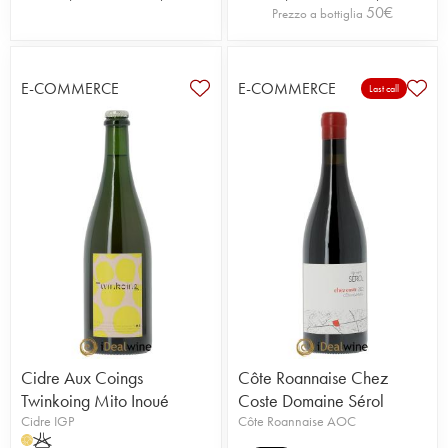
50
€
Prezzo a bottiglia
E-COMMERCE
E-COMMERCE
Last call
Cidre Aux Coings
Côte Roannaise Chez
Twinkoing Mito Inoué
Coste Domaine Sérol
Cidre IGP
Côte Roannaise AOC
K
H