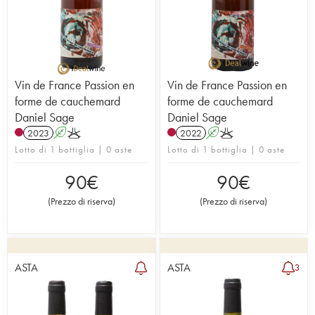
Vin de France Passion en
Vin de France Passion en
forme de cauchemard
forme de cauchemard
Daniel Sage
Daniel Sage
2023
A
K
2022
A
K
Lotto di 1 bottiglia | 0 aste
Lotto di 1 bottiglia | 0 aste
90
€
90
€
(
Prezzo di riserva
)
(
Prezzo di riserva
)
ASTA
ASTA
3