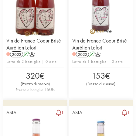
Vin de France Coeur Brisé
Vin de France Coeur Brisé
Aurélien Lefort
Aurélien Lefort
2022
A
K
2022
A
K
Lotto di 2 bottiglie | 0 aste
Lotto di 1 bottiglia | 0 aste
320
€
153
€
(
Prezzo di riserva
)
(
Prezzo di riserva
)
160
€
Prezzo a bottiglia
ASTA
ASTA
1
1