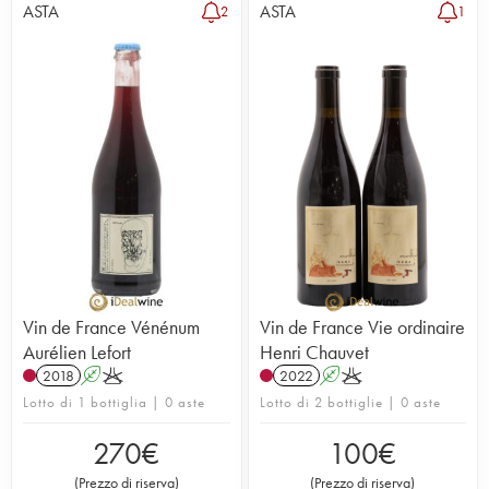
ASTA
ASTA
2
1
Vin de France Vénénum
Vin de France Vie ordinaire
Aurélien Lefort
Henri Chauvet
2018
A
K
2022
A
K
Lotto di 1 bottiglia | 0 aste
Lotto di 2 bottiglie | 0 aste
270
€
100
€
(
Prezzo di riserva
)
(
Prezzo di riserva
)