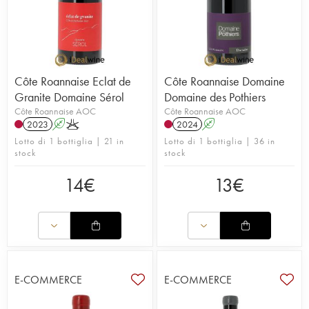
Côte Roannaise Eclat de
Côte Roannaise Domaine
Granite Domaine Sérol
Domaine des Pothiers
Côte Roannaise AOC
Côte Roannaise AOC
2023
A
K
2024
A
Lotto di 1 bottiglia | 21 in
Lotto di 1 bottiglia | 36 in
stock
stock
14
€
13
€
E-COMMERCE
E-COMMERCE