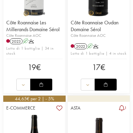
Côte Roannaise Les
Côte Roannaise Oudan
Millerands Domaine Sérol
Domaine Sérol
Côte Roannaise AOC
Côte Roannaise AOC
2023
A
K
2022
A
K
Lotto di 1 bottiglia | 34 in
stock
Lotto di 1 bottiglia | 4 in stock
19
€
17
€
44,65
€
per 2 | - 5%
E-COMMERCE
ASTA
1