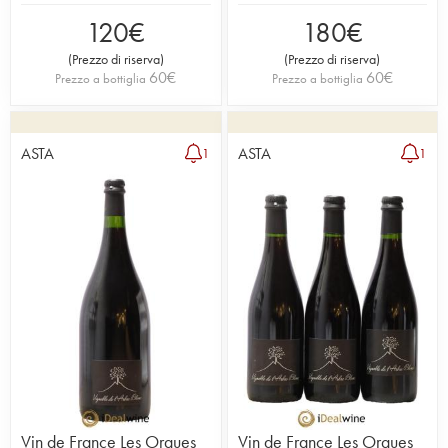
120
€
180
€
(
Prezzo di riserva
)
(
Prezzo di riserva
)
60
€
60
€
Prezzo a bottiglia
Prezzo a bottiglia
ASTA
ASTA
1
1
Vin de France Les Orgues
Vin de France Les Orgues