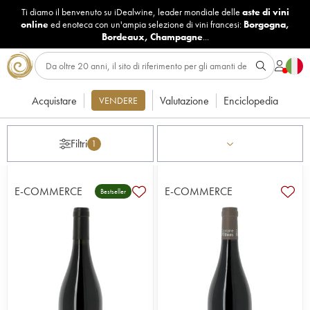
Ti diamo il benvenuto su iDealwine, leader mondiale delle
aste di vini
online
ed enoteca con un'ampia selezione di vini francesi:
Borgogna
,
Bordeaux
,
Champagne
...
Acquistare
Valutazione
Enciclopedia
VENDERE
Filtri
1
E-COMMERCE
E-COMMERCE
Bestseller