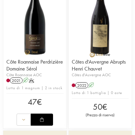
Côte Roannaise Perdrizière
Côtes d'Auvergne Abrupts
Domaine Sérol
Henri Chauvet
Côte Roannaise AOC
Côtes d'Auvergne AOC
2021
A
K
2022
A
Lotto di 1 magnum | 2 in stock
Lotto di 1 bottiglia | 0 aste
47
€
50
€
(
Prezzo di riserva
)