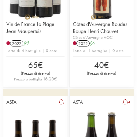
Vin de France La Plage
Côtes d'Auvergne Boudes
Jean Maupertuis
Rouge Henri Chauvet
Côtes d'Auvergne AOC
2022
A
2022
A
Lotto di 4 bottiglie | 0 aste
Lotto di 1 bottiglia | 0 aste
65
€
40
€
(
Prezzo di riserva
)
(
Prezzo di riserva
)
16,25
€
Prezzo a bottiglia
ASTA
ASTA
4