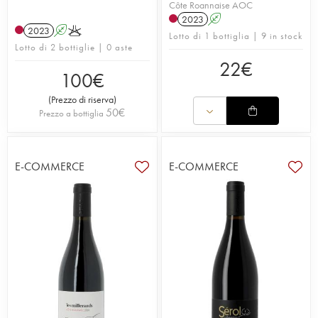
Côte Roannaise AOC
2023
A
2023
A
K
Lotto di 1 bottiglia | 9 in stock
Lotto di 2 bottiglie | 0 aste
22
€
100
€
(
Prezzo di riserva
)
50
€
Prezzo a bottiglia
E-COMMERCE
E-COMMERCE