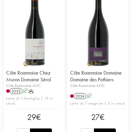
Côte Roannaise Chez
Côte Roannaise Domaine
Muron Domaine Sérol
Domaine des Pothiers
Côte Roannaise AOC
Côte Roannaise AOC
2023
A
K
2024
A
Lotto di 1 bottiglia | 13 in
stock
Lotto di 1 magnum | 3 in stock
29
€
27
€