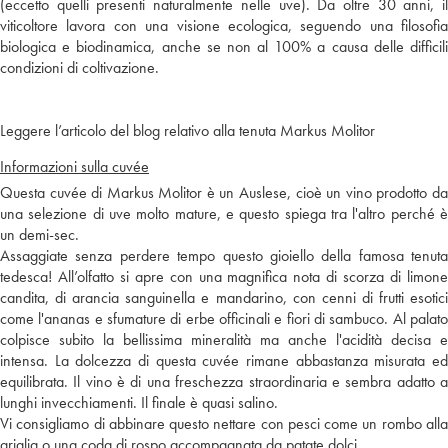
(eccetto quelli presenti naturalmente nelle uve). Da oltre 30 anni, il
viticoltore lavora con una visione ecologica, seguendo una filosofia
biologica e biodinamica, anche se non al 100% a causa delle difficili
condizioni di coltivazione.
Leggere l’articolo del blog relativo alla tenuta Markus Molitor
Informazioni sulla cuvée
Questa cuvée di Markus Molitor è un Auslese, cioè un vino prodotto da
una selezione di uve molto mature, e questo spiega tra l'altro perché è
un demi-sec.
Assaggiate senza perdere tempo questo gioiello della famosa tenuta
tedesca! All’olfatto si apre con una magnifica nota di scorza di limone
candita, di arancia sanguinella e mandarino, con cenni di frutti esotici
come l'ananas e sfumature di erbe officinali e fiori di sambuco. Al palato
colpisce subito la bellissima mineralità ma anche l'acidità decisa e
intensa. La dolcezza di questa cuvée rimane abbastanza misurata ed
equilibrata. Il vino è di una freschezza straordinaria e sembra adatto a
lunghi invecchiamenti. Il finale è quasi salino.
Vi consigliamo di abbinare questo nettare con pesci come un rombo alla
griglia o una coda di rospo accompagnata da patate dolci.