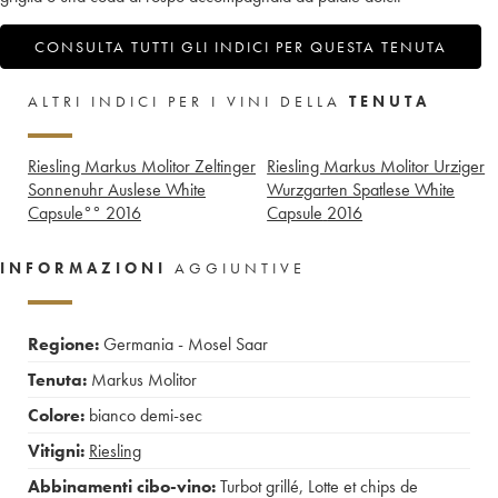
CONSULTA TUTTI GLI INDICI PER QUESTA TENUTA
ALTRI INDICI PER I VINI DELLA
TENUTA
Riesling Markus Molitor Zeltinger
Riesling Markus Molitor Urziger
Sonnenuhr Auslese White
Wurzgarten Spatlese White
Capsule°°
2016
Capsule
2016
INFORMAZIONI
AGGIUNTIVE
Regione:
Germania - Mosel Saar
Tenuta:
Markus Molitor
Colore:
bianco demi-sec
Vitigni:
Riesling
Abbinamenti cibo-vino:
Turbot grillé
,
Lotte et chips de