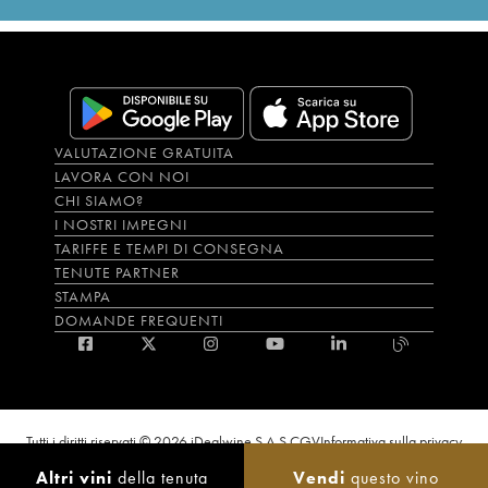
VALUTAZIONE GRATUITA
LAVORA CON NOI
CHI SIAMO?
I NOSTRI IMPEGNI
TARIFFE E TEMPI DI CONSEGNA
TENUTE PARTNER
STAMPA
DOMANDE FREQUENTI
Tutti i diritti riservati © 2026 iDealwine S.A.S.
CGV
Informativa sulla privacy
Bevi con moderazione, l’abuso di alcol è dannoso per la salute. L'utilizzo del
Altri vini
della tenuta
Vendi
questo vino
sito e dei servizi annessi è riservato solo agli utenti maggiorenni.