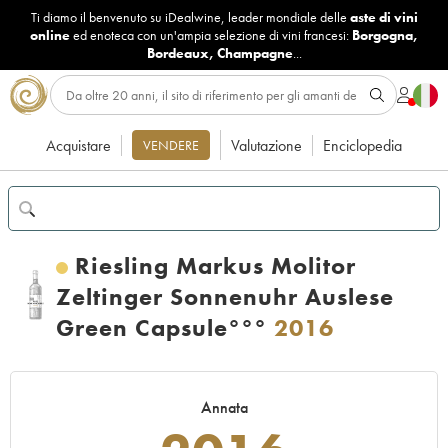
Ti diamo il benvenuto su iDealwine, leader mondiale delle
aste di vini
online
ed enoteca con un'ampia selezione di vini francesi:
Borgogna
,
Bordeaux
,
Champagne
...
Acquistare
Valutazione
Enciclopedia
VENDERE
Riesling Markus Molitor
Zeltinger Sonnenuhr Auslese
Green Capsule°°°
2016
Annata