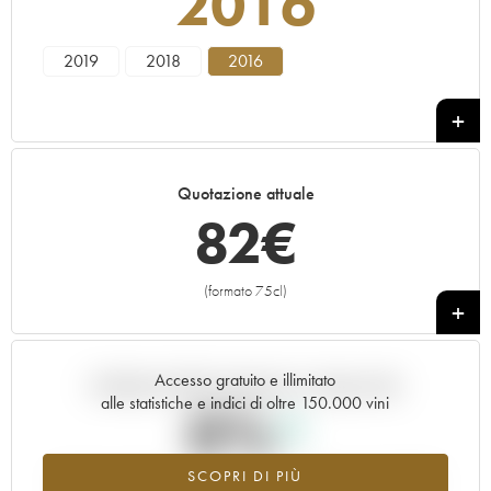
2016
2019
2018
2016
Quotazione attuale
82
€
(formato 75cl)
+
Accesso gratuito e illimitato
Andamento della quotazione in tempo reale
alle statistiche e indici di oltre 150.000 vini
0%
SCOPRI DI PIÙ
Valore in aumento per l'annata 2016 nel 2026 rispetto al 2025