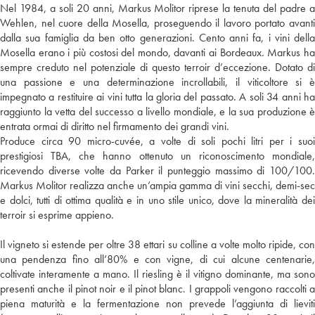
Nel 1984, a soli 20 anni, Markus Molitor riprese la tenuta del padre a
Wehlen, nel cuore della Mosella, proseguendo il lavoro portato avanti
dalla sua famiglia da ben otto generazioni. Cento anni fa, i vini della
Mosella erano i più costosi del mondo, davanti ai Bordeaux. Markus ha
sempre creduto nel potenziale di questo terroir d’eccezione. Dotato di
una passione e una determinazione incrollabili, il viticoltore si è
impegnato a restituire ai vini tutta la gloria del passato. A soli 34 anni ha
raggiunto la vetta del successo a livello mondiale, e la sua produzione è
entrata ormai di diritto nel firmamento dei grandi vini.
Produce circa 90 micro-cuvée, a volte di soli pochi litri per i suoi
prestigiosi TBA, che hanno ottenuto un riconoscimento mondiale,
ricevendo diverse volte da Parker il punteggio massimo di 100/100.
Markus Molitor realizza anche un’ampia gamma di vini secchi, demi-sec
e dolci, tutti di ottima qualità e in uno stile unico, dove la mineralità dei
terroir si esprime appieno.
Il vigneto si estende per oltre 38 ettari su colline a volte molto ripide, con
una pendenza fino all’80% e con vigne, di cui alcune centenarie,
coltivate interamente a mano. Il riesling è il vitigno dominante, ma sono
presenti anche il pinot noir e il pinot blanc. I grappoli vengono raccolti a
piena maturità e la fermentazione non prevede l’aggiunta di lieviti