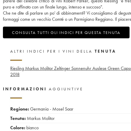
parere del celebre critico di vini Robert Parker, questo Riesling "è f
puro e raffinato con un finale lungo, intenso e succoso".
Che ne dite di parlare un po' di abbinamenti? Vi consigliamo di degu
formaggi come un vecchio Comté o un Parmigiano Reggiano. Il piacere
CONSULTA TUTTI GLI INDICI PER QUESTA TENUTA
ALTRI INDICI PER I VINI DELLA
TENUTA
Riesling Markus Molitor Zeltinger Sonnenuhr Auslese Green Caps
2018
INFORMAZIONI
AGGIUNTIVE
Regione:
Germania - Mosel Saar
Tenuta:
Markus Molitor
Colore:
bianco