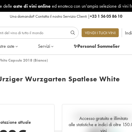
le delle
aste di vini online
ed enoteca con un'ampia selezione di vini f
Una domanda?
Contatta il nostro Servizio Clienti
|
+33 1 56 05 86 10
Ind
VENDI I TUOI VINI
tre aste
Servizi
✨Personal Sommelier
White Capsule 2018 (Bianco)
Urziger Wurzgarten Spatlese White
Andamento della quotazione i
Accesso gratuito e illimitato
otazione attuale
tempo reale
alle statistiche e indici di oltre 150
vini