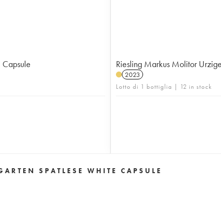
e Capsule
Riesling Markus Molitor Urzig
2023
Lotto di 1 bottiglia | 12 in stock
ARTEN SPATLESE WHITE CAPSULE