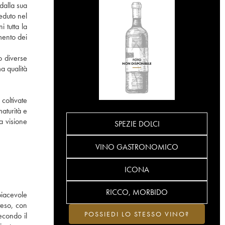
dalla sua
eduto nel
i tutta la
mento dei
o diverse
a qualità
coltivate
maturità e
a visione
SPEZIE DOLCI
VINO GASTRONOMICO
ICONA
RICCO, MORBIDO
piacevole
teso, con
POSSIEDI LO STESSO VINO?
econdo il