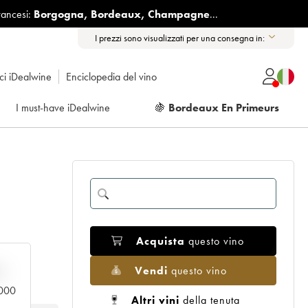
rancesi:
Borgogna
,
Bordeaux
,
Champagne
...
I prezzi sono visualizzati per una consegna in:
ici iDealwine
Enciclopedia del vino
I must-have iDealwine
🍇
Bordeaux En Primeurs
Acquista
questo vino
Vendi
questo vino
n
.000
Altri vini
della tenuta