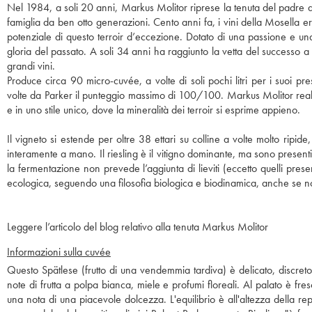
Nel 1984, a soli 20 anni, Markus Molitor riprese la tenuta del padre 
famiglia da ben otto generazioni. Cento anni fa, i vini della Mosella
potenziale di questo terroir d’eccezione. Dotato di una passione e una det
gloria del passato. A soli 34 anni ha raggiunto la vetta del successo a 
grandi vini.
Produce circa 90 micro-cuvée, a volte di soli pochi litri per i suoi 
volte da Parker il punteggio massimo di 100/100. Markus Molitor realiz
e in uno stile unico, dove la mineralità dei terroir si esprime appieno.
Il vigneto si estende per oltre 38 ettari su colline a volte molto ripi
interamente a mano. Il riesling è il vitigno dominante, ma sono presenti 
la fermentazione non prevede l’aggiunta di lieviti (eccetto quelli prese
ecologica, seguendo una filosofia biologica e biodinamica, anche se non
Leggere l’articolo del blog relativo alla tenuta Markus Molitor
Informazioni sulla cuvée
Questo Spätlese (frutto di una vendemmia tardiva) è delicato, discre
note di frutta a polpa bianca, miele e profumi floreali. Al palato è fr
una nota di una piacevole dolcezza. L'equilibrio è all'altezza della 