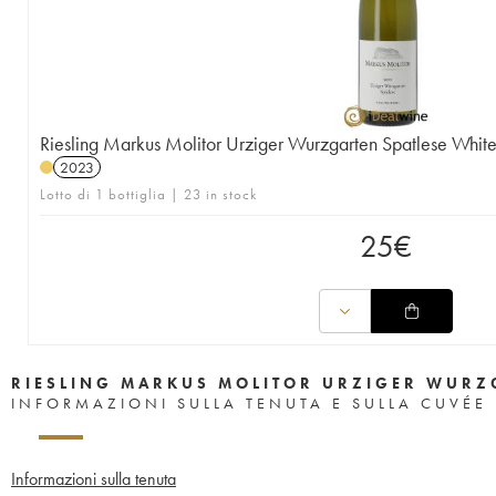
Riesling Markus Molitor Urziger Wurzgarten Spatlese Whit
2023
Lotto di 1 bottiglia | 23 in stock
25
€
RIESLING MARKUS MOLITOR URZIGER WURZG
INFORMAZIONI SULLA TENUTA E SULLA CUVÉE
Informazioni sulla tenuta