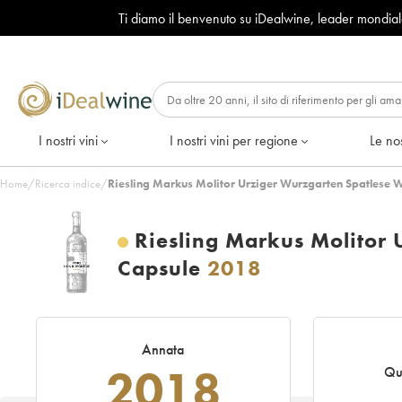
Ti diamo il benvenuto su iDealwine, leader mondia
I nostri vini
I nostri vini per regione
Le nos
Home
/
Ricerca indice
/
Riesling Markus Molitor Urziger Wurzgarten Spatlese 
Riesling Markus Molitor 
Capsule
2018
Annata
2018
Qu