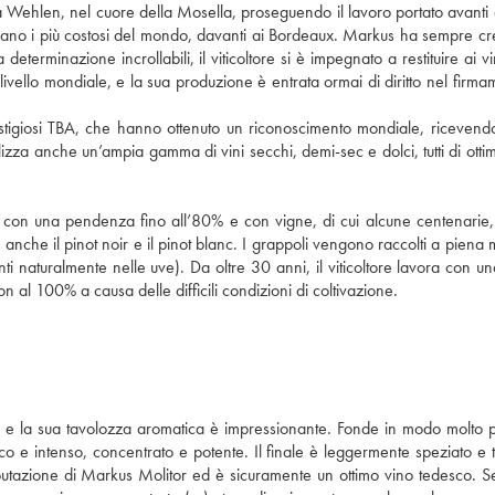
a Wehlen, nel cuore della Mosella, proseguendo il lavoro portato avanti 
 erano i più costosi del mondo, davanti ai Bordeaux. Markus ha sempre cr
erminazione incrollabili, il viticoltore si è impegnato a restituire ai vin
livello mondiale, e la sua produzione è entrata ormai di diritto nel firma
prestigiosi TBA, che hanno ottenuto un riconoscimento mondiale, ricevend
za anche un’ampia gamma di vini secchi, demi-sec e dolci, tutti di ottim
de, con una pendenza fino all’80% e con vigne, di cui alcune centenarie, 
anche il pinot noir e il pinot blanc. I grappoli vengono raccolti a piena 
nti naturalmente nelle uve). Da oltre 30 anni, il viticoltore lavora con un
 al 100% a causa delle difficili condizioni di coltivazione.
to e la sua tavolozza aromatica è impressionante. Fonde in modo molto 
esco e intenso, concentrato e potente. Il finale è leggermente speziato e 
reputazione di Markus Molitor ed è sicuramente un ottimo vino tedesco. S