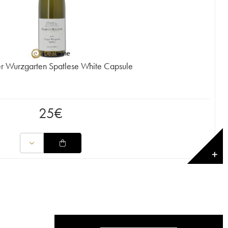
er Wurzgarten Spatlese White Capsule
25
€
✕