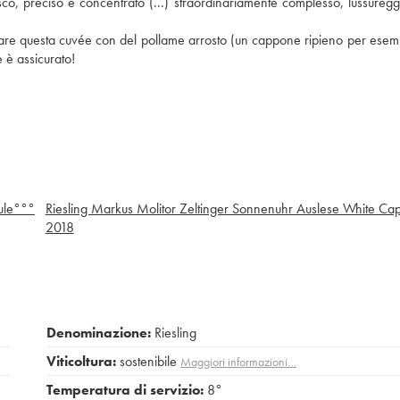
resco, preciso e concentrato (...) straordinariamente complesso, lussureg
stare questa cuvée con del pollame arrosto (un cappone ripieno per esem
 è assicurato!
ule°°°
Riesling Markus Molitor Zeltinger Sonnenuhr Auslese White Ca
2018
Denominazione:
Riesling
Viticoltura:
sostenibile
Maggiori informazioni…
Temperatura di servizio:
8°