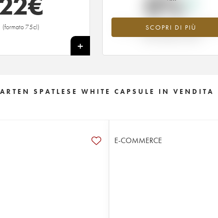
22
€
0%
(formato 75cl)
SCOPRI DI PIÙ
Valore in aumento per l'annata 2018 
2026 rispetto al 2025
+
RTEN SPATLESE WHITE CAPSULE IN VENDITA
E-COMMERCE