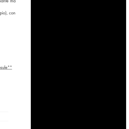
giante ma
pio), con
psule°°