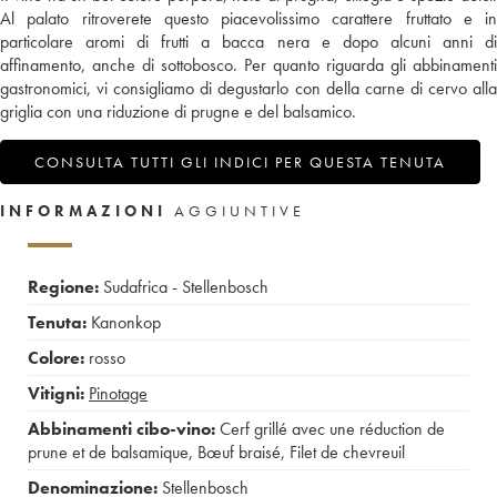
Al palato ritroverete questo piacevolissimo carattere fruttato e in
particolare aromi di frutti a bacca nera e dopo alcuni anni di
affinamento, anche di sottobosco. Per quanto riguarda gli abbinamenti
gastronomici, vi consigliamo di degustarlo con della carne di cervo alla
griglia con una riduzione di prugne e del balsamico.
CONSULTA TUTTI GLI INDICI PER QUESTA TENUTA
INFORMAZIONI
AGGIUNTIVE
Regione:
Sudafrica - Stellenbosch
Tenuta:
Kanonkop
Colore:
rosso
Vitigni:
Pinotage
Abbinamenti cibo-vino:
Cerf grillé avec une réduction de
prune et de balsamique
,
Bœuf braisé
,
Filet de chevreuil
Denominazione:
Stellenbosch