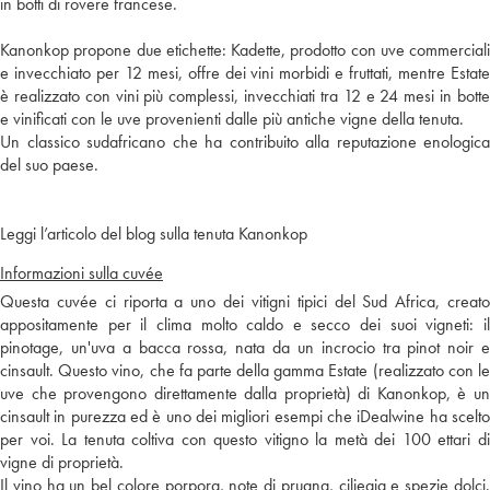
in botti di rovere francese.
Kanonkop propone due etichette: Kadette, prodotto con uve commerciali
e invecchiato per 12 mesi, offre dei vini morbidi e fruttati, mentre Estate
è realizzato con vini più complessi, invecchiati tra 12 e 24 mesi in botte
e vinificati con le uve provenienti dalle più antiche vigne della tenuta.
Un classico sudafricano che ha contribuito alla reputazione enologica
del suo paese.
Leggi l’articolo del blog sulla tenuta Kanonkop
Informazioni sulla cuvée
Questa cuvée ci riporta a uno dei vitigni tipici del Sud Africa, creato
appositamente per il clima molto caldo e secco dei suoi vigneti: il
pinotage, un'uva a bacca rossa, nata da un incrocio tra pinot noir e
cinsault. Questo vino, che fa parte della gamma Estate (realizzato con le
uve che provengono direttamente dalla proprietà) di Kanonkop, è un
cinsault in purezza ed è uno dei migliori esempi che iDealwine ha scelto
per voi. La tenuta coltiva con questo vitigno la metà dei 100 ettari di
vigne di proprietà.
Il vino ha un bel colore porpora, note di prugna, ciliegia e spezie dolci.