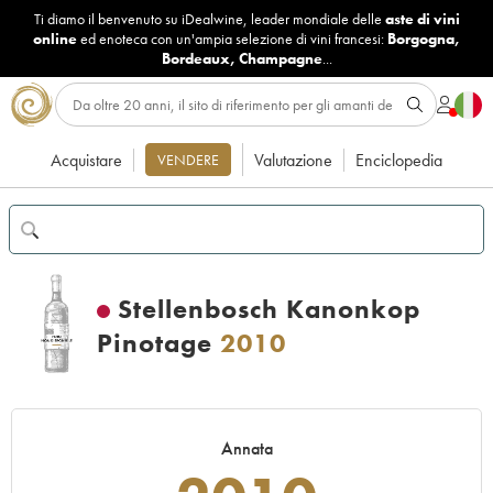
Ti diamo il benvenuto su iDealwine, leader mondiale delle
aste di vini
online
ed enoteca con un'ampia selezione di vini francesi:
Borgogna
,
Bordeaux
,
Champagne
...
Acquistare
Valutazione
Enciclopedia
VENDERE
Stellenbosch Kanonkop
Pinotage
2010
Annata