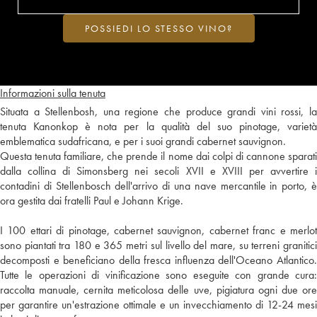
POSSIEDI LO STESSO VINO?
Informazioni sulla tenuta
Situata a Stellenbosh, una regione che produce grandi vini rossi, la
tenuta Kanonkop è nota per la qualità del suo pinotage, varietà
emblematica sudafricana, e per i suoi grandi cabernet sauvignon.
Questa tenuta familiare, che prende il nome dai colpi di cannone sparati
dalla collina di Simonsberg nei secoli XVII e XVIII per avvertire i
contadini di Stellenbosch dell'arrivo di una nave mercantile in porto, è
ora gestita dai fratelli Paul e Johann Krige.
I 100 ettari di pinotage, cabernet sauvignon, cabernet franc e merlot
sono piantati tra 180 e 365 metri sul livello del mare, su terreni granitici
decomposti e beneficiano della fresca influenza dell'Oceano Atlantico.
Tutte le operazioni di vinificazione sono eseguite con grande cura:
raccolta manuale, cernita meticolosa delle uve, pigiatura ogni due ore
per garantire un'estrazione ottimale e un invecchiamento di 12-24 mesi