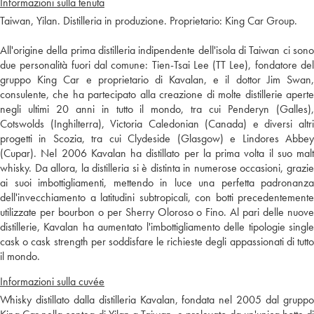
Informazioni sulla tenuta
Taiwan, Yilan. Distilleria in produzione. Proprietario: King Car Group.
All'origine della prima distilleria indipendente dell'isola di Taiwan ci sono
due personalità fuori dal comune: Tien-Tsai Lee (TT Lee), fondatore del
gruppo King Car e proprietario di Kavalan, e il dottor Jim Swan,
consulente, che ha partecipato alla creazione di molte distillerie aperte
negli ultimi 20 anni in tutto il mondo, tra cui Penderyn (Galles),
Cotswolds (Inghilterra), Victoria Caledonian (Canada) e diversi altri
progetti in Scozia, tra cui Clydeside (Glasgow) e Lindores Abbey
(Cupar). Nel 2006 Kavalan ha distillato per la prima volta il suo malt
whisky. Da allora, la distilleria si è distinta in numerose occasioni, grazie
ai suoi imbottigliamenti, mettendo in luce una perfetta padronanza
dell'invecchiamento a latitudini subtropicali, con botti precedentemente
utilizzate per bourbon o per Sherry Oloroso o Fino. Al pari delle nuove
distillerie, Kavalan ha aumentato l'imbottigliamento delle tipologie single
cask o cask strength per soddisfare le richieste degli appassionati di tutto
il mondo.
Informazioni sulla cuvée
Whisky distillato dalla distilleria Kavalan, fondata nel 2005 dal gruppo