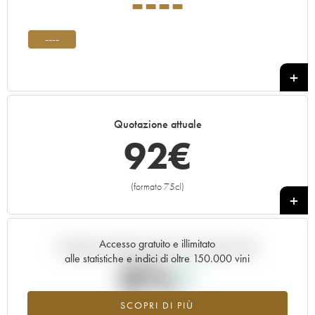
----
----
Quotazione attuale
92
€
(formato 75cl)
+
Accesso gratuito e illimitato
Andamento della quotazione in tempo reale
alle statistiche e indici di oltre 150.000 vini
0%
SCOPRI DI PIÙ
Valore in aumento per l'annata ---- nel 2026 rispetto al 2025