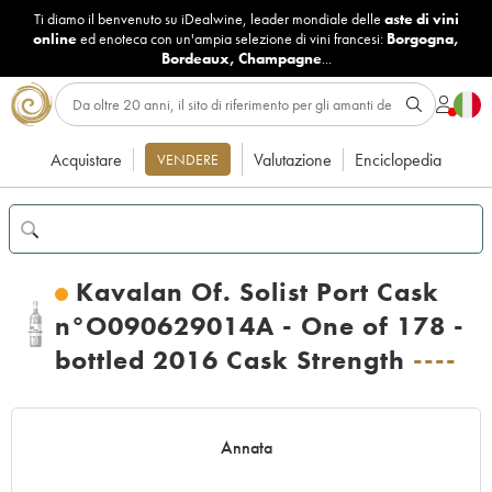
Ti diamo il benvenuto su iDealwine, leader mondiale delle
aste di vini
online
ed enoteca con un'ampia selezione di vini francesi:
Borgogna
,
Bordeaux
,
Champagne
...
Acquistare
Valutazione
Enciclopedia
VENDERE
Kavalan Of. Solist Port Cask
n°O090629014A - One of 178 -
bottled 2016 Cask Strength
----
Annata