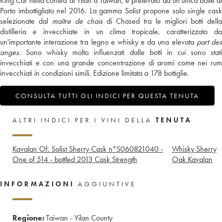
King Car nella contea di Yilan a Taiwan, e prelevato da un'unica botte di
Porto imbottigliato nel 2016. La gamma Solist propone solo single cask
selezionate dal
maître de chais
di Chased tra le migliori botti della
distilleria e invecchiate in un clima tropicale, caratterizzato da
un'importante interazione tra legno e whisky e da una elevata
part de
anges
. Sono whisky molto influenzati dalle botti in cui sono stati
invecchiati e con una grande concentrazione di aromi come nei rum
invecchiati in condizioni simili. Edizione limitata a 178 bottiglie.
CONSULTA TUTTI GLI INDICI PER QUESTA TENUTA
ALTRI INDICI PER I VINI DELLA
TENUTA
Kavalan Of. Solist Sherry Cask n°S060821040 -
Whisky Sherry
One of 514 - bottled 2013 Cask Strength
Oak Kavalan
INFORMAZIONI
AGGIUNTIVE
Regione:
Taiwan - Yilan County