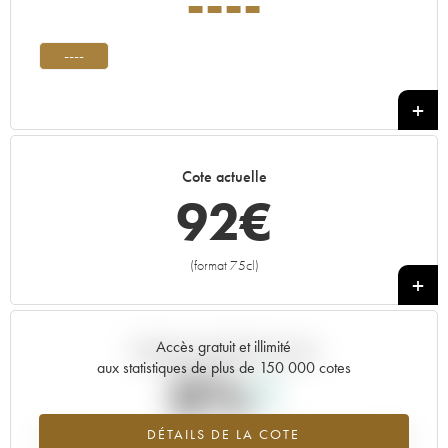
----
----
Cote actuelle
92
€
(format 75cl)
+
Accès gratuit et illimité
Tendance actuelle de la cote
aux statistiques de plus de 150 000 cotes
0%
DÉTAILS DE LA COTE
Tendance à la hausse du millésime ---- en 2026 par rapport à 2025