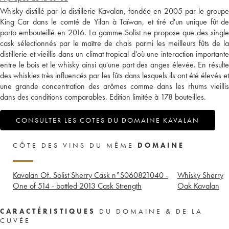
Whisky distillé par la distillerie Kavalan, fondée en 2005 par le groupe
King Car dans le comté de Yilan à Taïwan, et tiré d'un unique fût de
porto embouteillé en 2016. La gamme Solist ne propose que des single
cask sélectionnés par le maître de chais parmi les meilleurs fûts de la
distillerie et vieillis dans un climat tropical d'où une interaction importante
entre le bois et le whisky ainsi qu'une part des anges élevée. En résulte
des whiskies très influencés par les fûts dans lesquels ils ont été élevés et
une grande concentration des arômes comme dans les rhums vieillis
dans des conditions comparables. Edition limitée à 178 bouteilles.
CONSULTER LES COTES DU DOMAINE KAVALAN
CÔTE DES VINS DU MÊME
DOMAINE
Kavalan Of. Solist Sherry Cask n°S060821040 -
Whisky Sherry
One of 514 - bottled 2013 Cask Strength
Oak Kavalan
CARACTÉRISTIQUES
DU DOMAINE & DE LA
CUVÉE