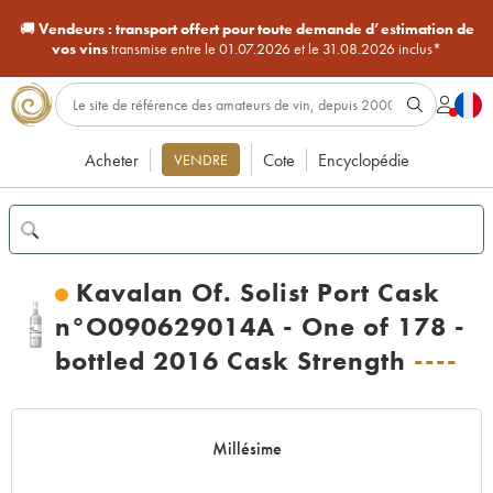
🚚
Vendeurs :
transport offert pour toute demande d’estimation de
vos vins
transmise entre le 01.07.2026 et le 31.08.2026 inclus*
Acheter
Cote
Encyclopédie
VENDRE
Kavalan Of. Solist Port Cask
n°O090629014A - One of 178 -
bottled 2016 Cask Strength
----
Millésime