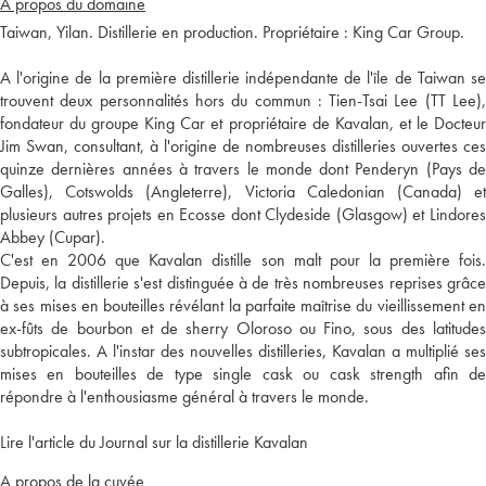
A propos du domaine
Taiwan, Yilan. Distillerie en production. Propriétaire : King Car Group.
A l'origine de la première distillerie indépendante de l'île de Taiwan se
trouvent deux personnalités hors du commun : Tien-Tsai Lee (TT Lee),
fondateur du groupe King Car et propriétaire de Kavalan, et le Docteur
Jim Swan, consultant, à l'origine de nombreuses distilleries ouvertes ces
quinze dernières années à travers le monde dont Penderyn (Pays de
Galles), Cotswolds (Angleterre), Victoria Caledonian (Canada) et
plusieurs autres projets en Ecosse dont Clydeside (Glasgow) et Lindores
Abbey (Cupar).
C'est en 2006 que Kavalan distille son malt pour la première fois.
Depuis, la distillerie s'est distinguée à de très nombreuses reprises grâce
à ses mises en bouteilles révélant la parfaite maîtrise du vieillissement en
ex-fûts de bourbon et de sherry Oloroso ou Fino, sous des latitudes
subtropicales. A l'instar des nouvelles distilleries, Kavalan a multiplié ses
mises en bouteilles de type single cask ou cask strength afin de
répondre à l'enthousiasme général à travers le monde.
Lire l'article du Journal sur la distillerie Kavalan
A propos de la cuvée