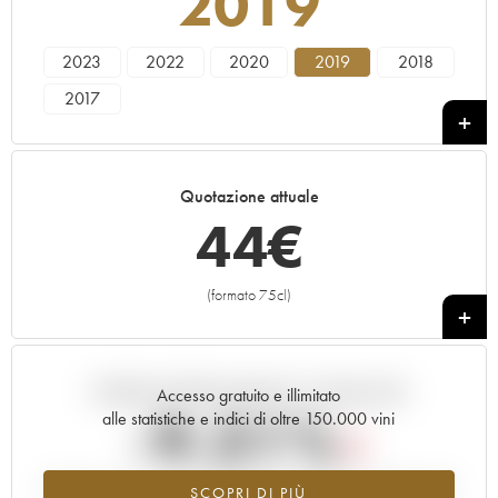
2019
2023
2022
2020
2019
2018
2017
Quotazione attuale
44
€
(formato 75cl)
+
Andamento della quotazione in tempo reale
Accesso gratuito e illimitato
-9.31%
alle statistiche e indici di oltre 150.000 vini
Tendenza al ribasso per il valore dell'annata 2019 nel 2026 rispetto
SCOPRI DI PIÙ