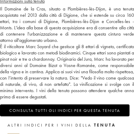
Informazioni sulla tenuta
Il Domaine de la Cras, situato a Plombières-lès-Dijon, è una tenuta
acquistata nel 2013 dalla città di Digione, che si estende su circa 160
ettari, tra i comuni di Digione, Plombières-lès-Dijon e Corcelles-les -
Monts. L'idea alla base di questa acquisizione era di consentire alla città
di contenere l'urbanizzazione e di mantenere questa cintura verde
attorno all'agglomerato urbano.
È il viticoltore Marc Soyard che gestisce gli 8 ettari di vigneto, certificato
biologico e lavorato con metodi biodinamici. Cinque ettari sono piantati a
pinot noir e tre a chardonnay. Originario del Jura, Marc ha lavorato per
diversi anni al Domaine Bizot a Vosne-Romanée, come responsabile
della vigna e in cantina. Applica ai suoi vini una filosofia molto rispettosa,
con l’intento di preservare la natura. Dice: "Vedo il vino come qualcosa
di naturale, di vivo, di non artefatto". La vinificazione si svolge con il
minimo intervento. I vini della tenuta possono attendere qualche anno
prima di essere degustati.
CONSULTA TUTTI GLI INDICI PER QUESTA TENUTA
ALTRI INDICI PER I VINI DELLA
TENUTA