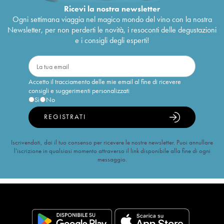
Ricevi la nostra newsletter
Ogni settimana viaggia nel magico mondo del vino con la nostra
Newsletter, per non perderti le novità, i resoconti delle degustazioni
e i consigli degli esperti!
Accetto il tracciamento delle mie email al fine di ricevere
consigli e suggerimenti personalizzati
Sì
No
REGISTRATI
Iscrivendoti, dai il tuo consenso per ricevere le nostre newsletter. Puoi annullare
l’iscrizione in qualsiasi momento attraverso il link disponibile alla fine di ogni
messaggio.