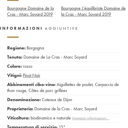
Bourgogne Domaine de la
Bourgogne L'équilibriste Domaine de
Cras - Marc Soyard
2019
la Cras - Marc Soyard
2019
INFORMAZIONI
AGGIUNTIVE
Regione:
Borgogna
Tenuta:
Domaine de La Cras - Marc Soyard
Colore:
rosso
Vitigni:
Pinot Noir
Abbinamenti cibo-vino:
Aiguillettes de poulet
,
Carpaccio de
thon rouge
,
Côtes de porc grillées
Denominazione:
Coteaux de Dijon
Proprietario:
Domaine de la Cras - Marc Soyard
Viticoltura:
biodinamico e naturale
Maggiori informazioni…
Temperatura di servizio:
15°