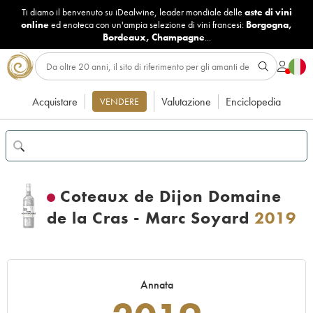
Ti diamo il benvenuto su iDealwine, leader mondiale delle
aste di vini
online
ed enoteca con un'ampia selezione di vini francesi:
Borgogna
,
Bordeaux
,
Champagne
...
Acquistare
Valutazione
Enciclopedia
VENDERE
Coteaux de Dijon Domaine
de la Cras - Marc Soyard
2019
Annata