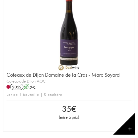
Coteaux de Dijon Domaine de la Cras - Marc Soyard
Coteaux de Dijon AOC
2022
A
K
Lot de 1 bouteille | 0 enchère
35
€
(
mise à prix
)
✕