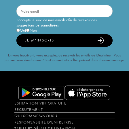
J'accepte le suivi de mes emails afin de recevoir des
suggestions personnalisées
Oui
Non
JE M'INSCRIS
En vous inscrivant, vous acceptez de recevoir les emails de iDealwine. Vous
pouvez vous désabonner à tout moment via le lien présent dans chaque message.
ESTIMATION VIN GRATUITE
RECRUTEMENT
QUI SOMMES-NOUS ?
RESPONSABILITÉ D'ENTREPRISE
TARIFS ET DÉLAIS DE LIVRAISON