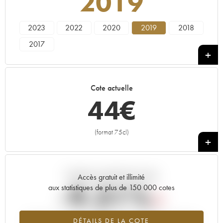
2019
2023
2022
2020
2019
2018
2017
Cote actuelle
44
€
(format 75cl)
+
Tendance actuelle de la cote
Accès gratuit et illimité
-9.31%
aux statistiques de plus de 150 000 cotes
Tendance à la baisse du millésime 2019 en 2026 par rapport à
DÉTAILS DE LA COTE