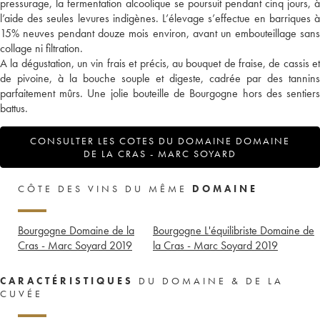
pressurage, la fermentation alcoolique se poursuit pendant cinq jours, à
l’aide des seules levures indigènes. L’élevage s’effectue en barriques à
15% neuves pendant douze mois environ, avant un embouteillage sans
collage ni filtration.
A la dégustation, un vin frais et précis, au bouquet de fraise, de cassis et
de pivoine, à la bouche souple et digeste, cadrée par des tannins
parfaitement mûrs. Une jolie bouteille de Bourgogne hors des sentiers
battus.
CONSULTER LES COTES DU DOMAINE DOMAINE
DE LA CRAS - MARC SOYARD
CÔTE DES VINS DU MÊME
DOMAINE
Bourgogne Domaine de la
Bourgogne L'équilibriste Domaine de
Cras - Marc Soyard
2019
la Cras - Marc Soyard
2019
CARACTÉRISTIQUES
DU DOMAINE & DE LA
CUVÉE