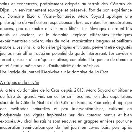
sains et concentrés, parfaitement adaptés au terroir des Côteaux de
Dijon, un environnement sauvage et préservé. Fort de son expérience
au Domaine Bizot à Vosne-Romanée, Marc Soyard applique une
philosophie de vinification respectueuse : levures naturelles, macérations
douces, peu de soufre et vins non filtrés. Les élevages alternent fûts
neufs et anciens, et le domaine explore différentes techniques
expérimentales : solera, vins de voile, macérations longues et pétillants
naturels. Les vins, à la fois énergétiques et vivants, peuvent être dégustés
jeunes mais offrent aussi un potentiel de garde intéressant. Les cuvées «
Tercet », issues d’un négoce maîtrisé, complètent la gamme du domaine
et reflètent le même souci d’authenticité et de précision.
Lire l'article du Journal iDealwine sur le domaine de La Cras
A propos de la cuvée
A la tête du domaine de la Cras depuis 2013, Marc Soyard ambitionne
de faire de grands vins sur ce terroir méconnu, loin des appellations
stars de la Côte de Nuit et de la Côte de Beaune. Pour cela, il applique
des méthodes naturelles et peu interventionnistes, cultivant en
biodynamie ses vignes implantées sur des coteaux pentus et bien
exposés. Au chai, les raisins sont encuvés en grappes entières pour une
macération semi-carbonique de huit jours en cuves bois, puis après