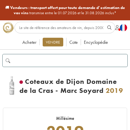
🚚
Vendeurs :
transport offert pour toute demande d’estimation de
vos vins
transmise entre le 01.07.2026 et le 31.08.2026 inclus*
Acheter
Cote
Encyclopédie
VENDRE
Coteaux de Dijon Domaine
de la Cras - Marc Soyard
2019
Millésime