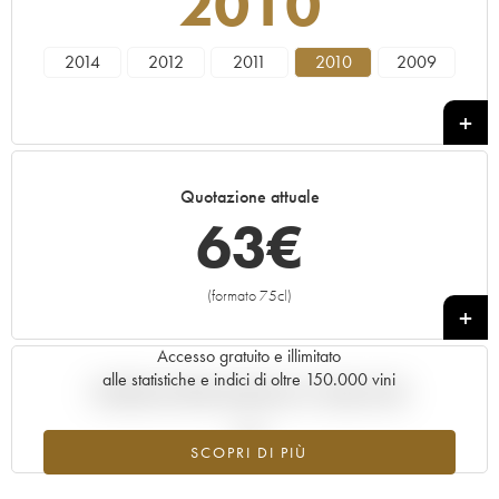
2010
2014
2012
2011
2010
2009
Quotazione attuale
63
€
(formato 75cl)
+
Accesso gratuito e illimitato
alle statistiche e indici di oltre 150.000 vini
Andamento della quotazione in tempo reale
SCOPRI DI PIÙ