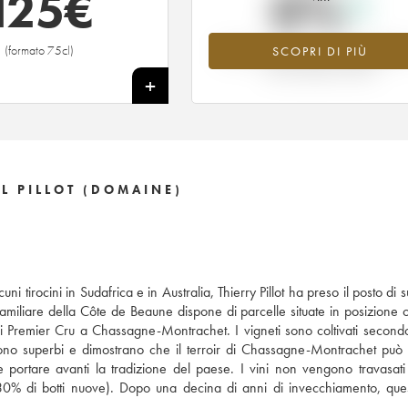
125
€
0%
(formato 75cl)
SCOPRI DI PIÙ
Valore in aumento per l'annata 2019 
2026 rispetto al 2025
+
 PILLOT (DOMAINE)
ni tirocini in Sudafrica e in Australia, Thierry Pillot ha preso il posto di
 familiare della Côte de Beaune dispone di parcelle situate in posizione o
i Premier Cru a Chassagne-Montrachet. I vigneti sono coltivati secondo
nuta sono superbi e dimostrano che il terroir di Chassagne-Montrachet può
e portare avanti la tradizione del paese. I vini non vengono travasati 
0% di botti nuove). Dopo una decina di anni di invecchiamento, quest