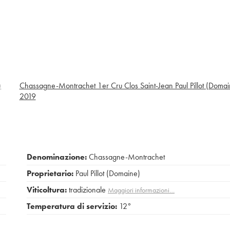
)
Chassagne-Montrachet 1er Cru Clos Saint-Jean Paul Pillot (Domai
2019
Denominazione:
Chassagne-Montrachet
Proprietario:
Paul Pillot (Domaine)
Viticoltura:
tradizionale
Maggiori informazioni…
Temperatura di servizio:
12°