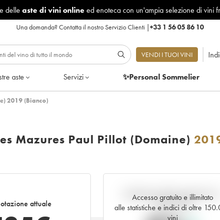
le delle
aste di vini online
ed enoteca con un'ampia selezione di vini f
Una domanda?
Contatta il nostro Servizio Clienti
|
+33 1 56 05 86 10
Ind
VENDI I TUOI VINI
tre aste
Servizi
✨Personal Sommelier
e) 2019 (Bianco)
s Mazures Paul Pillot (Domaine)
201
Andamento della quotazione i
Accesso gratuito e illimitato
otazione attuale
tempo reale
alle statistiche e indici di oltre 150
vini