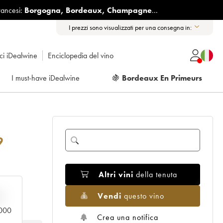
rancesi:
Borgogna
,
Bordeaux
,
Champagne
...
I prezzi sono visualizzati per una consegna in:
ici iDealwine
Enciclopedia del vino
I must-have iDealwine
🍇
Bordeaux En Primeurs
9
Altri vini
della tenuta
Vendi
questo vino
n
.000
Crea una notifica