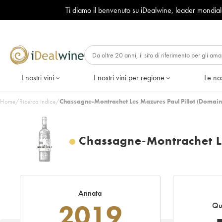
Ti diamo il benvenuto su iDealwine, leader mondia
I nostri vini
I nostri vini per regione
Le nos
Home
/
Ricerca indice
/
Chassagne-Montrachet Les Mazures Paul Pillot (Domain
Chassagne-Montrachet Le
Annata
2019
Qu