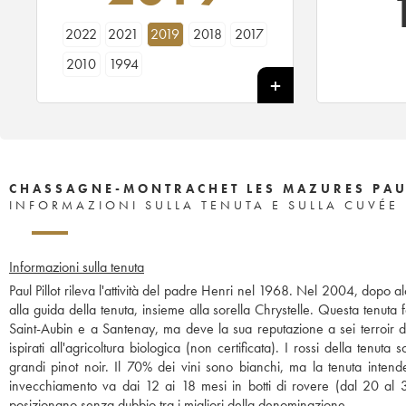
2022
2021
2019
2018
2017
2010
1994
CHASSAGNE-MONTRACHET LES MAZURES PAUL
INFORMAZIONI SULLA TENUTA E SULLA CUVÉE
Informazioni sulla tenuta
Paul Pillot rileva l'attività del padre Henri nel 1968. Nel 2004, dopo alcu
alla guida della tenuta, insieme alla sorella Chrystelle. Questa tenuta
Saint-Aubin e a Santenay, ma deve la sua reputazione a sei terroir d
ispirati all'agricoltura biologica (non certificata). I rossi della te
grandi pinot noir. Il 70% dei vini sono bianchi, ma la tenuta intend
invecchiamento va dai 12 ai 18 mesi in botti di rovere (dal 20 al 3
posizionano senza dubbio tra i migliori della denominazione.