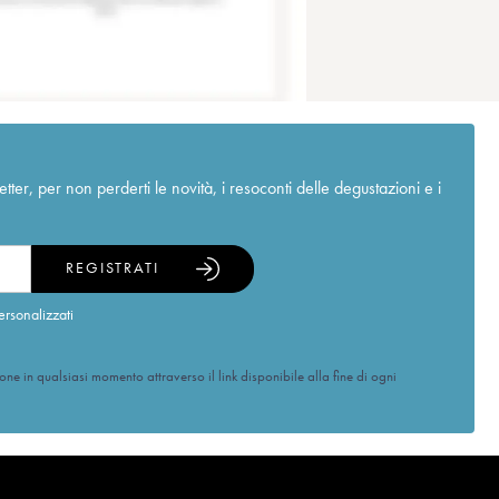
r, per non perderti le novità, i resoconti delle degustazioni e i
REGISTRATI
ersonalizzati
ione in qualsiasi momento attraverso il link disponibile alla fine di ogni