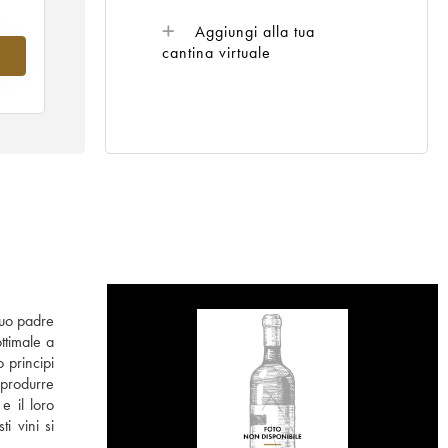
Aggiungi alla tua
cantina virtuale
nel
 suo padre
ttimale a
 principi
 produrre
e il loro
i vini si