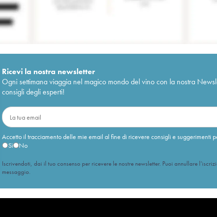
Ricevi la nostra newsletter
Ogni settimana viaggia nel magico mondo del vino con la nostra Newslette
consigli degli esperti!
Accetto il tracciamento delle mie email al fine di ricevere consigli e suggerimenti p
Sì
No
Iscrivendoti, dai il tuo consenso per ricevere le nostre newsletter. Puoi annullare l’iscriz
messaggio.