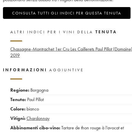
CONSULTA TUTTI GLI INDICI PER QUESTA TENUTA
ALTRI INDICI PER I VINI DELLA
TENUTA
Chassagne-Montrachet 1er Cru Les Caillerets Paul Pillot (Domaine
2019
INFORMAZIONI
AGGIUNTIVE
Regione:
Borgogna
Tenuta:
Paul Pillot
Colore:
bianco
Vitigni:
Chardonnay
Abbinamenti cibo-vino:
Tartare de thon rouge à l’avocat et