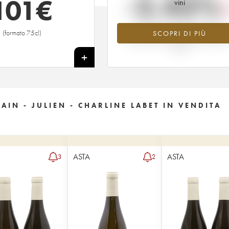
-2.43%
101
€
vini
Tendenza al ribasso per il valore
(formato 75cl)
SCOPRI DI PIÙ
dell'annata 2021 nel 2026 rispetto a
2025
+
IN - JULIEN - CHARLINE LABET IN VENDITA
ASTA
ASTA
3
2