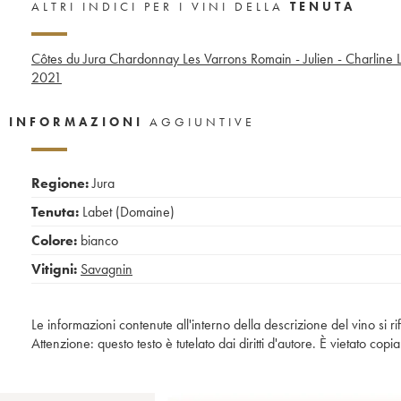
ALTRI INDICI PER I VINI DELLA
TENUTA
Côtes du Jura Chardonnay Les Varrons Romain - Julien - Charline 
2021
INFORMAZIONI
AGGIUNTIVE
Regione:
Jura
Tenuta:
Labet (Domaine)
Colore:
bianco
Vitigni:
Savagnin
Le informazioni contenute all'interno della descrizione del vino si r
Attenzione: questo testo è tutelato dai diritti d'autore. È vietato co