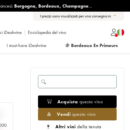
rancesi:
Borgogna
,
Bordeaux
,
Champagne
...
I prezzi sono visualizzati per una consegna in:
ici iDealwine
Enciclopedia del vino
I must-have iDealwine
🍇
Bordeaux En Primeurs
Acquista
questo vino
Vendi
questo vino
n
.000
Altri vini
della tenuta