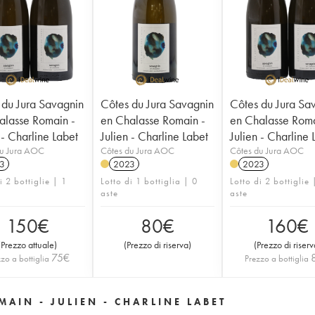
 du Jura Savagnin
Côtes du Jura Savagnin
Côtes du Jura Sa
alasse Romain -
en Chalasse Romain -
en Chalasse Roma
 - Charline Labet
Julien - Charline Labet
Julien - Charline 
du Jura AOC
Côtes du Jura AOC
Côtes du Jura AOC
3
2023
2023
i 2 bottiglie | 1
Lotto di 1 bottiglia | 0
Lotto di 2 bottiglie 
aste
aste
150
€
80
€
160
€
(
Prezzo attuale
)
(
Prezzo di riserva
)
(
Prezzo di riserv
75
€
zo a bottiglia
Prezzo a bottiglia
AIN - JULIEN - CHARLINE LABET