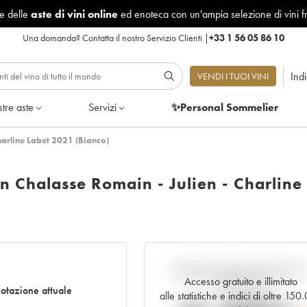
le delle
aste di vini online
ed enoteca con un'ampia selezione di vini f
Una domanda?
Contatta il nostro Servizio Clienti
|
+33 1 56 05 86 10
Ind
VENDI I TUOI VINI
tre aste
Servizi
✨Personal Sommelier
harline Labet 2021 (Bianco)
n Chalasse Romain - Julien - Charline
Andamento della quotazione i
Accesso gratuito e illimitato
tempo reale
otazione attuale
alle statistiche e indici di oltre 150