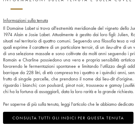
Informazioni sulla tenuta
Il Domaine Labet si trova all'estremità meridionale del vigneto dello 
1974 Alain e Josie Labet. Attualmente è gestito dai loro figli: Julien,
situati nel territorio di quattro comuni. Seguendo una filosofia tesa a v
quali esprime il carattere di un particolare terroir, di un
lieu-dit
e di un v
di una selezione massale e sono coltivate da molti anni seguendo i prin
Romain e Charline possiedono una vera e propria sensibilità artistica 
favorendo le fermentazioni spontanee e limitando l’utilizzo degli additivi
barrique da 228 litri, di età compresa tra i quattro e i quindici anni, 
frutto di singole parcelle, che prendono il nome dai lieu-dit d’origi
riguarda i bianchi; con poulsard, pinot noir, trousseau e gamay (
ouillé
chi ha la fortuna di assaggiarli, data la loro rarità e la grande richiesta.
Per saperne di più sulla tenuta, leggi l'articolo che le abbiamo dedicato 
CONSULTA TUTTI GLI INDICI PER QUESTA TENUTA