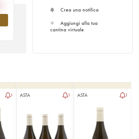
Crea una notifica
Aggiungi alla tua
l
cantina virtuale
ASTA
ASTA
1
1
1