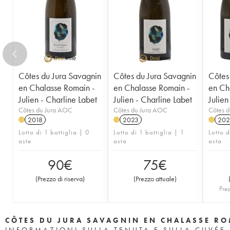
Côtes du Jura Savagnin
Côtes du Jura Savagnin
Côtes
en Chalasse Romain -
en Chalasse Romain -
en Ch
Julien - Charline Labet
Julien - Charline Labet
Julien
Côtes du Jura AOC
Côtes du Jura AOC
Côtes 
2018
2023
202
Lotto di 1 bottiglia | 0
Lotto di 1 bottiglia | 1
Lotto d
aste
asta
asta
90
€
75
€
(
Prezzo di riserva
)
(
Prezzo attuale
)
Prez
CÔTES DU JURA SAVAGNIN EN CHALASSE ROM
INFORMAZIONI SULLA TENUTA E SULLA CUVÉE