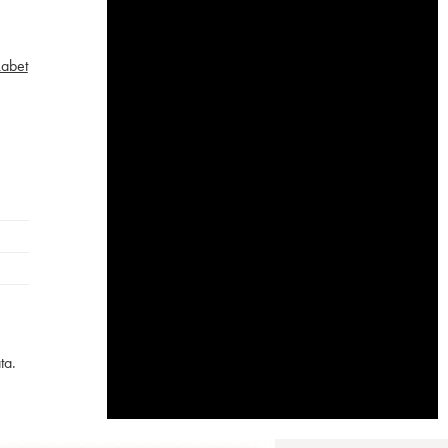
Labet
ta.