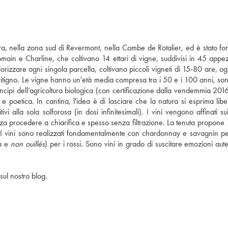
Jura, nella zona sud di Revermont, nella Combe de Rotalier, ed è stato fo
 Romain e Charline, che coltivano 14 ettari di vigne, suddivisi in 45 appe
alorizzare ogni singola parcella, coltivano piccoli vigneti di 15-80 are, 
itigno. Le vigne hanno un'età media compresa tra i 50 e i 100 anni, sono 
cipi dell’agricoltura biologica (con certificazione dalla vendemmia 2016)
e poetica. In cantina, l'idea è di lasciare che la natura si esprima lib
 alla sola solforosa (in dosi infinitesimali). I vini vengono affinati sui 
senza procedere a chiarifica e spesso senza filtrazione. La tenuta propone
ne. I vini sono realizzati fondamentalmente con chardonnay e savagnin p
s
e
non ouillés
) per i rossi. Sono vini in grado di suscitare emozioni aut
sul nostro blog.