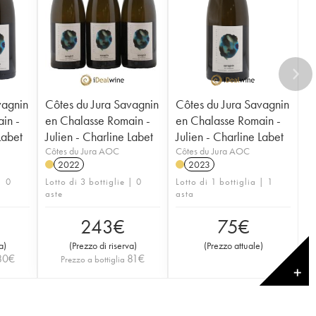
vagnin
Côtes du Jura Savagnin
Côtes du Jura Savagnin
in -
en Chalasse Romain -
en Chalasse Romain -
Labet
Julien - Charline Labet
Julien - Charline Labet
Côtes du Jura AOC
Côtes du Jura AOC
2022
2023
| 0
Lotto di 3 bottiglie | 0
Lotto di 1 bottiglia | 1
aste
asta
243
€
75
€
a
)
(
Prezzo di riserva
)
(
Prezzo attuale
)
80
€
81
€
Prezzo a bottiglia
✕