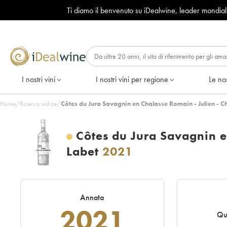
Ti diamo il benvenuto su iDealwine, leader mondia
I nostri vini
I nostri vini per regione
Le nos
Home
/
Ricerca indice
/
Côtes du Jura Savagnin en Chalasse Romain - Julien - C
Côtes du Jura Savagnin e
Labet
2021
Annata
2021
Qu