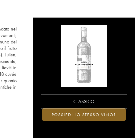
ndato nel
zzamenti,
ognuno dei
il frutto
. Julien,
eramente,
lieviti in
 18 cuvée
er quanto
entiche in
CLASSICO
POSSIEDI LO STESSO VINO?