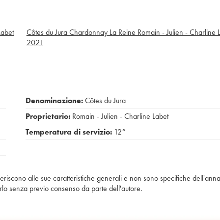
Labet
Côtes du Jura Chardonnay La Reine Romain - Julien - Charline 
2021
Denominazione:
Côtes du Jura
Proprietario:
Romain - Julien - Charline Labet
Temperatura di servizio:
12°
iferiscono alle sue caratteristiche generali e non sono specifiche dell'anna
piarlo senza previo consenso da parte dell'autore.