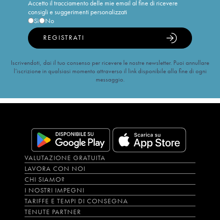
Accetto il tracciamento delle mie email al fine di ricevere
consigli e suggerimenti personalizzati
Sì
No
REGISTRATI
Iscrivendoti, dai il tuo consenso per ricevere le nostre newsletter. Puoi annullare
l’iscrizione in qualsiasi momento attraverso il link disponibile alla fine di ogni
messaggio.
VALUTAZIONE GRATUITA
LAVORA CON NOI
CHI SIAMO?
I NOSTRI IMPEGNI
TARIFFE E TEMPI DI CONSEGNA
TENUTE PARTNER