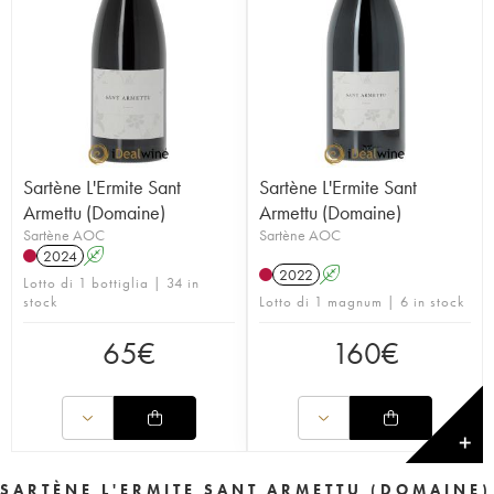
Sartène L'Ermite Sant
Sartène L'Ermite Sant
Armettu (Domaine)
Armettu (Domaine)
Sartène AOC
Sartène AOC
2024
A
2022
A
Lotto di 1 bottiglia | 34 in
stock
Lotto di 1 magnum | 6 in stock
65
€
160
€
✕
SARTÈNE L'ERMITE SANT ARMETTU (DOMAINE)