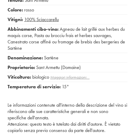
Tenuta:
Sant Armettu
Colore:
rosso
Vitigni:
100%
Sciaccarellu
Abbinamenti cibo-vino:
Agneau de lait grillé aux herbes du
maquis corse
,
Pasta au brocciu frais et herbes sauvages
,
Canestrato corse affiné ou fromage de brebis des bergeries de
Sartène
Denominazione:
Sartène
Proprietario:
Sant Armettu (Domaine)
Viticoltura:
biologico
Maggiori informazioni…
Temperatura di servizio:
15°
Le informazioni contenute all'interno della descrizione del vino si
riferiscono alle sue caratteristiche generali e non sono
specifiche dell'annata.
Attenzione: questo testo è tutelato dai diritti d'autore. È vietato
copiarlo senza previo consenso da parte dell'autore.