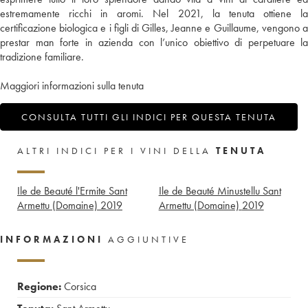
estremamente ricchi in aromi. Nel 2021, la tenuta ottiene la
certificazione biologica e i figli di Gilles, Jeanne e Guillaume, vengono a
prestar man forte in azienda con l’unico obiettivo di perpetuare la
tradizione familiare.
Maggiori informazioni sulla tenuta
CONSULTA TUTTI GLI INDICI PER QUESTA TENUTA
ALTRI INDICI PER I VINI DELLA
TENUTA
Ile de Beauté l'Ermite Sant
Ile de Beauté Minustellu Sant
Armettu (Domaine)
2019
Armettu (Domaine)
2019
INFORMAZIONI
AGGIUNTIVE
Regione:
Corsica