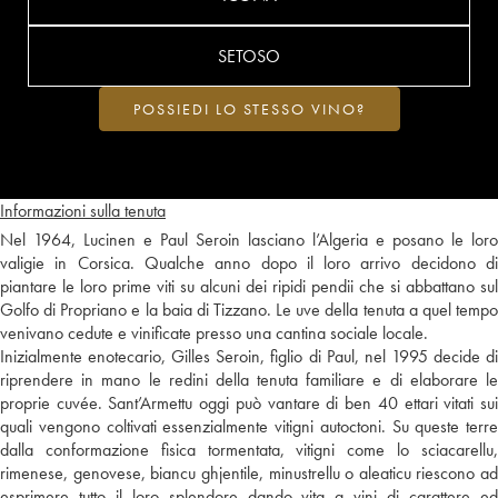
SETOSO
POSSIEDI LO STESSO VINO?
Informazioni sulla tenuta
Nel 1964, Lucinen e Paul Seroin lasciano l’Algeria e posano le loro
valigie in Corsica. Qualche anno dopo il loro arrivo decidono di
piantare le loro prime viti su alcuni dei ripidi pendii che si abbattano sul
Golfo di Propriano e la baia di Tizzano. Le uve della tenuta a quel tempo
venivano cedute e vinificate presso una cantina sociale locale.
Inizialmente enotecario, Gilles Seroin, figlio di Paul, nel 1995 decide di
riprendere in mano le redini della tenuta familiare e di elaborare le
proprie cuvée. Sant’Armettu oggi può vantare di ben 40 ettari vitati sui
quali vengono coltivati essenzialmente vitigni autoctoni. Su queste terre
dalla conformazione fisica tormentata, vitigni come lo sciacarellu,
rimenese, genovese, biancu ghjentile, minustrellu o aleaticu riescono ad
esprimere tutto il loro splendore dando vita a vini di carattere ed