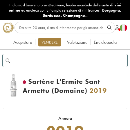
Ti diamo il benvenuto su iDealwine, leader mondiale delle
aste di vini
online
ed enoteca con un'ampia selezione di vini francesi:
Borgogna
,
Bordeaux
,
Champagne
...
Acquistare
Valutazione
Enciclopedia
VENDERE
Sartène L'Ermite Sant
Armettu (Domaine)
2019
Annata