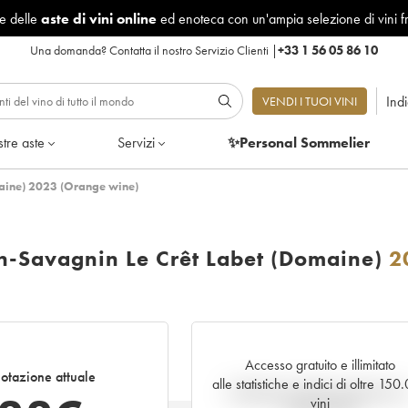
le delle
aste di vini online
ed enoteca con un'ampia selezione di vini f
Una domanda?
Contatta il nostro Servizio Clienti
|
+33 1 56 05 86 10
Ind
VENDI I TUOI VINI
tre aste
Servizi
✨Personal Sommelier
maine) 2023 (Orange wine)
n-Savagnin Le Crêt Labet (Domaine)
2
Accesso gratuito e illimitato
otazione attuale
alle statistiche e indici di oltre 150
Andamento della quotazione i
vini