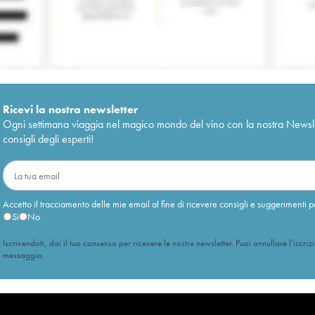
Ricevi la nostra newsletter
Ogni settimana viaggia nel magico mondo del vino con la nostra Newslette
consigli degli esperti!
Accetto il tracciamento delle mie email al fine di ricevere consigli e suggerimenti p
Sì
No
Iscrivendoti, dai il tuo consenso per ricevere le nostre newsletter. Puoi annullare l’iscriz
messaggio.