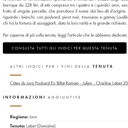
barrique da 228 litri, di età compresa tra i quattro e i quindici anni, 
frutto di singole parcelle, che prendono il nome dai lieu-dit d’origi
riguarda i bianchi; con poulsard, pinot noir, trousseau e gamay (
ouillé
chi ha la fortuna di assaggiarli, data la loro rarità e la grande richiesta.
Per saperne di più sulla tenuta, leggi l'articolo che le abbiamo dedicato 
CONSULTA TUTTI GLI INDICI PER QUESTA TENUTA
ALTRI INDICI PER I VINI DELLA
TENUTA
Côtes du Jura Poulsard En Billat Romain - Julien - Charline Labet
20
INFORMAZIONI
AGGIUNTIVE
Regione:
Jura
Tenuta:
Labet (Domaine)