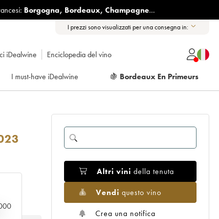
rancesi:
Borgogna
,
Bordeaux
,
Champagne
...
I prezzi sono visualizzati per una consegna in:
ici iDealwine
Enciclopedia del vino
I must-have iDealwine
🍇
Bordeaux En Primeurs
023
Altri vini
della tenuta
Vendi
questo vino
.000
n
Crea una notifica