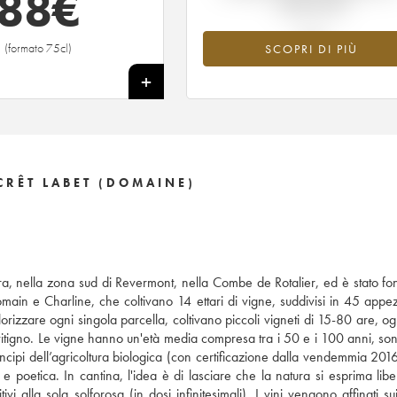
88
€
tempo reale
(formato 75cl)
SCOPRI DI PIÙ
+
CRÊT LABET (DOMAINE)
Jura, nella zona sud di Revermont, nella Combe de Rotalier, ed è stato fo
 Romain e Charline, che coltivano 14 ettari di vigne, suddivisi in 45 appe
alorizzare ogni singola parcella, coltivano piccoli vigneti di 15-80 are, 
itigno. Le vigne hanno un'età media compresa tra i 50 e i 100 anni, sono 
cipi dell’agricoltura biologica (con certificazione dalla vendemmia 2016)
e poetica. In cantina, l'idea è di lasciare che la natura si esprima lib
 alla sola solforosa (in dosi infinitesimali). I vini vengono affinati sui 