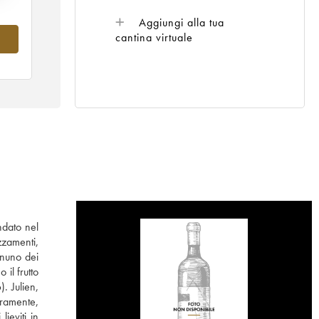
Aggiungi alla tua
cantina virtuale
ndato nel
zzamenti,
ognuno dei
il frutto
. Julien,
eramente,
lieviti in