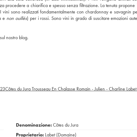
senza procedere a chiarifica e spesso senza filtrazione. La tenuta propone
ne. I vini sono realizzati fondamentalmente con chardonnay e savagnin p
s
e
non ouillés
) per i rossi. Sono vini in grado di suscitare emozioni aut
sul nostro blog.
23
Côtes du Jura Trousseau En Chalasse Romain - Julien - Charline Labet
Denominazione:
Côtes du Jura
Proprietario:
Labet (Domaine)