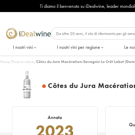
Ti diamo il benvenuto su iDealwine, leader mondia
I nostri vini
I nostri vini per regione
Le nos
Home
/
Ricerca indice
/
Côtes du Jura Macération-Savagnin Le Crêt Labet (Do
Côtes du Jura Macératio
Annata
2023
Qu