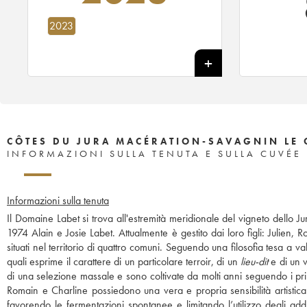
2023
CÔTES DU JURA MACÉRATION-SAVAGNIN LE 
INFORMAZIONI SULLA TENUTA E SULLA CUVÉE
Informazioni sulla tenuta
Il Domaine Labet si trova all'estremità meridionale del vigneto dello 
1974 Alain e Josie Labet. Attualmente è gestito dai loro figli: Julien,
situati nel territorio di quattro comuni. Seguendo una filosofia tesa a v
quali esprime il carattere di un particolare terroir, di un
lieu-dit
e di un v
di una selezione massale e sono coltivate da molti anni seguendo i prin
Romain e Charline possiedono una vera e propria sensibilità artistica 
favorendo le fermentazioni spontanee e limitando l’utilizzo degli additivi