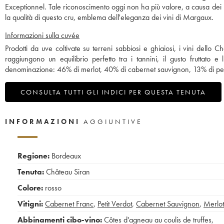
Exceptionnel. Tale riconoscimento oggi non ha più valore, a causa dei r
la qualità di questo cru, emblema dell'eleganza dei vini di Margaux.
Informazioni sulla cuvée
Prodotti da uve coltivate su terreni sabbiosi e ghiaiosi, i vini dello
raggiungono un equilibrio perfetto tra i tannini, il gusto fruttato e 
denominazione: 46% di merlot, 40% di cabernet sauvignon, 13% di peti
CONSULTA TUTTI GLI INDICI PER QUESTA TENUTA
INFORMAZIONI
AGGIUNTIVE
Regione:
Bordeaux
Tenuta:
Château Siran
Colore:
rosso
Vitigni:
Cabernet Franc
,
Petit Verdot
,
Cabernet Sauvignon
,
Merlot
Abbinamenti cibo-vino:
Côtes d'agneau au coulis de truffes
,