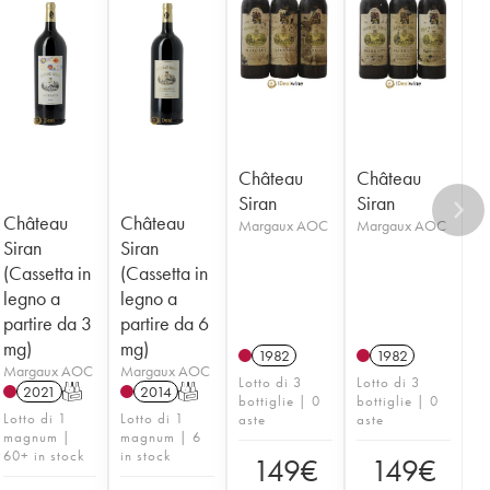
Château
Château
Siran
Siran
Château
Château
Margaux AOC
Margaux AOC
Siran
Siran
(Cassetta in
(Cassetta in
legno a
legno a
partire da 3
partire da 6
mg)
mg)
1982
1982
Margaux AOC
Margaux AOC
Lotto di 3
Lotto di 3
2021
T
2014
T
bottiglie | 0
bottiglie | 0
Lotto di 1
Lotto di 1
aste
aste
magnum |
magnum | 6
60+ in stock
in stock
149
€
149
€