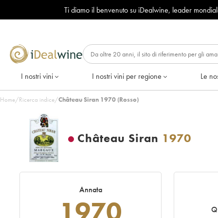
Ti diamo il benvenuto su iDealwine, leader mondia
I nostri vini
I nostri vini per regione
Le nos
Home
/
Ricerca indice
/
Château Siran 1970 (Rosso)
Château Siran
1970
Annata
1970
Q