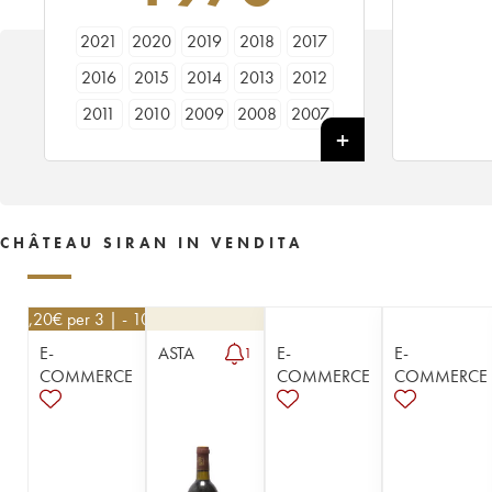
2021
2020
2019
2018
2017
2016
2015
2014
2013
2012
2011
2010
2009
2008
2007
2006
2005
2004
2003
2002
2001
2000
1999
1998
1997
1996
1995
1994
1993
1992
CHÂTEAU SIRAN IN VENDITA
1991
1990
1989
1988
1987
1986
1985
1984
1983
1982
25,20
€
per 3 | - 10%
1981
1980
1979
1978
1976
E-
ASTA
E-
E-
1
1975
1971
1970
1969
1966
COMMERCE
COMMERCE
COMMERCE
1964
1962
1961
1959
1957
1955
1950
1949
1947
1943
1923
1914