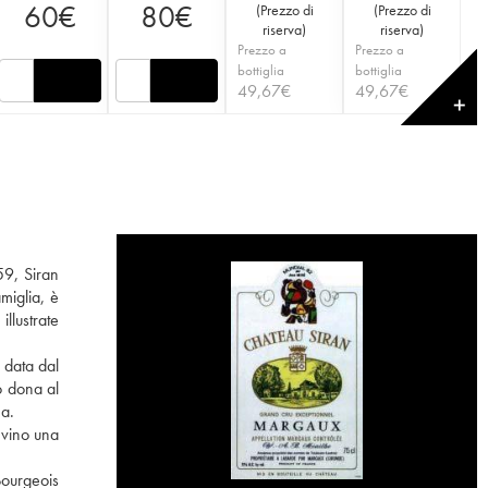
60
€
80
€
(
Prezzo di
(
Prezzo di
riserva
)
riserva
)
Prezzo a
Prezzo a
bottiglia
bottiglia
49,67
€
49,67
€
✕
59, Siran
miglia, è
illustrate
è data dal
o dona al
na.
 vino una
Bourgeois