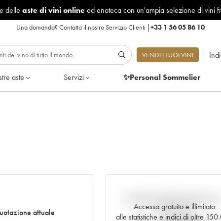
le delle
aste di vini online
ed enoteca con un'ampia selezione di vini f
Una domanda?
Contatta il nostro Servizio Clienti
|
+33 1 56 05 86 10
Ind
VENDI I TUOI VINI
tre aste
Servizi
✨Personal Sommelier
Andamento della quotazione i
Accesso gratuito e illimitato
tempo reale
uotazione attuale
alle statistiche e indici di oltre 15