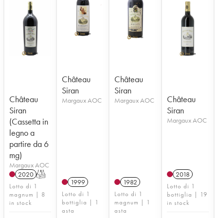
Château
Château
Siran
Siran
Château
Château
Margaux AOC
Margaux AOC
Siran
Siran
(Cassetta in
Margaux AOC
legno a
partire da 6
mg)
Margaux AOC
2020
T
2018
1999
1982
Lotto di 1
Lotto di 1
Lotto di 1
Lotto di 1
magnum | 8
bottiglia | 19
bottiglia | 1
magnum | 1
in stock
in stock
asta
asta