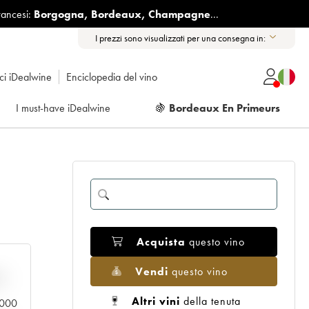
rancesi:
Borgogna
,
Bordeaux
,
Champagne
...
I prezzi sono visualizzati per una consegna in:
ici iDealwine
Enciclopedia del vino
I must-have iDealwine
🍇
Bordeaux En Primeurs
Acquista
questo vino
Vendi
questo vino
n
Altri vini
della tenuta
0.000