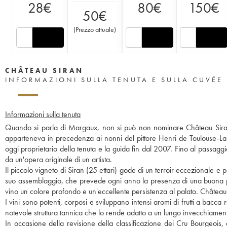
28
€
80
€
150
€
50
€
(
Prezzo attuale
)
CHÂTEAU SIRAN
INFORMAZIONI SULLA TENUTA E SULLA CUVÉE
Informazioni sulla tenuta
Quando si parla di Margaux, non si può non nominare Château Siran. D
apparteneva in precedenza ai nonni del pittore Henri de Toulouse-Lau
oggi proprietario della tenuta e la guida fin dal 2007. Fino al passaggio 
da un'opera originale di un artista.
Il piccolo vigneto di Siran (25 ettari) gode di un terroir eccezionale e po
suo assemblaggio, che prevede ogni anno la presenza di una buona per
vino un colore profondo e un'eccellente persistenza al palato. Château 
I vini sono potenti, corposi e sviluppano intensi aromi di frutti a bacc
notevole struttura tannica che lo rende adatto a un lungo invecchiamen
In occasione della revisione della classificazione dei Cru Bourgeois,