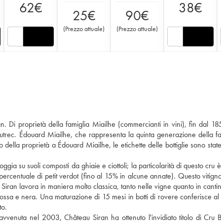
62
€
38
€
25
€
90
€
(
Prezzo attuale
)
(
Prezzo attuale
)
i proprietà della famiglia Miailhe (commercianti in vini), fin dal 18
trec. Édouard Miailhe, che rappresenta la quinta generazione della fa
della proprietà a Édouard Miailhe, le etichette delle bottiglie sono state 
ggia su suoli composti da ghiaie e ciottoli; la particolarità di questo cru 
centuale di petit verdot (fino al 15% in alcune annate). Questo vitign
Siran lavora in maniera molto classica, tanto nelle vigne quanto in canti
a rossa e nera. Una maturazione di 15 mesi in botti di rovere conferisce al
to.
 avvenuta nel 2003, Château Siran ha ottenuto l'invidiato titolo di Cru 