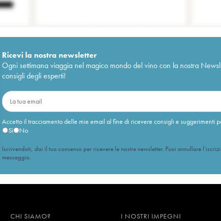
Ricevi la nostra newsletter
Ogni settimana viaggia nel magico mondo del vino con la nostra Newslette
consigli degli esperti!
Accetto il tracciamento delle mie email al fine di ricevere consigli e suggerimenti p
Sì
No
Iscrivendoti, dai il tuo consenso per ricevere le nostre newsletter. Puoi annullare l’iscriz
messaggio.
CHI SIAMO?
I NOSTRI IMPEGNI