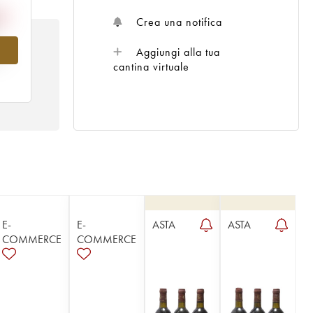
Crea una notifica
Aggiungi alla tua
al
cantina virtuale
E-
E-
ASTA
ASTA
COMMERCE
COMMERCE