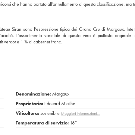
icorsi che hanno portato all'annullamento di questa classificazione, ma t
 Château Siran sono l’espressione tipica dei Grand Cru di Margaux. Intens
l’acidità. L’assortimento varietale di questo vino è piuttosto originale 
t verdot e 1 % di cabernet franc.
Denominazione:
Margaux
Proprietario:
Edouard Miailhe
Viticoltura:
sostenibile
Maggiori informazioni…
Temperatura di servizio:
16°