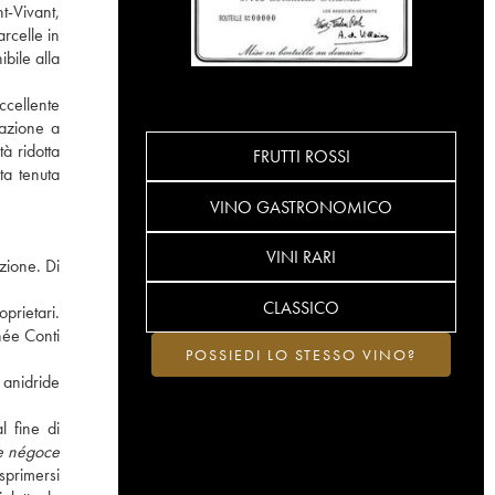
t-Vivant,
rcelle in
bile alla
ccellente
tazione a
à ridotta
FRUTTI ROSSI
ta tenuta
VINO GASTRONOMICO
VINI RARI
zione. Di
CLASSICO
prietari.
née Conti
POSSIEDI LO STESSO VINO?
 anidride
l fine di
e négoce
sprimersi