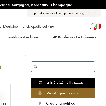
rancesi:
Borgogna
,
Bordeaux
,
Champagne
...
I prezzi sono visualizzati per una consegna in:
ici iDealwine
Enciclopedia del vino
I must-have iDealwine
🍇
Bordeaux En Primeurs
0
Altri vini
della tenuta
Vendi
questo vino
n
Crea una notifica
0.000