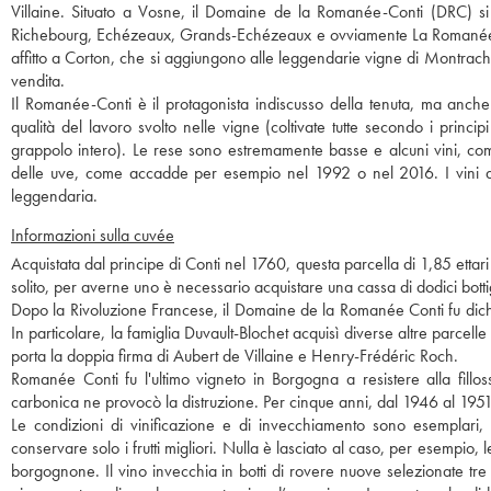
Villaine. Situato a Vosne, il Domaine de la Romanée-Conti (DRC) si
1956
1955
1954
1953
1952
Richebourg, Echézeaux, Grands-Echézeaux e ovviamente La Romanée-Co
1945
1944
1943
1942
1940
affitto a Corton, che si aggiungono alle leggendarie vigne di Montrach
vendita.
1938
1937
1936
1935
1933
Il Romanée-Conti è il protagonista indiscusso della tenuta, ma anche
qualità del lavoro svolto nelle vigne (coltivate tutte secondo i princi
1931
1929
1928
1927
1926
grappolo intero). Le rese sono estremamente basse e alcuni vini, com
1925
1923
1922
1921
1899
delle uve, come accadde per esempio nel 1992 o nel 2016. I vini de
leggendaria.
Informazioni sulla cuvée
Acquistata dal principe di Conti nel 1760, questa parcella di 1,85 etta
solito, per averne uno è necessario acquistare una cassa di dodici bottigl
Dopo la Rivoluzione Francese, il Domaine de la Romanée Conti fu dichi
In particolare, la famiglia Duvault-Blochet acquisì diverse altre parce
porta la doppia firma di Aubert de Villaine e Henry-Frédéric Roch.
Romanée Conti fu l'ultimo vigneto in Borgogna a resistere alla fil
carbonica ne provocò la distruzione. Per cinque anni, dal 1946 al 1951
Le condizioni di vinificazione e di invecchiamento sono esemplari, 
conservare solo i frutti migliori. Nulla è lasciato al caso, per esempio,
borgognone. Il vino invecchia in botti di rovere nuove selezionate tre a