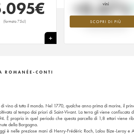
5.095
€
+0.47%
vini
(formato 75cl)
SCOPRI DI PIÙ
Valore in aumento per l'annata 20
nel 2026 rispetto al 2025
+
A ROMANÉE-CONTI
 vino di tutto il mondo. Nel 1770, qualche anno prima di morire, il princ
ata al tempo dai priori di Saint-Vivant. La terra gli viene confiscata d
4. È proprio in quel periodo che questa parcella di 1,8 ettari viene rib
enute della Borgogna.
ggi è nelle preziose mani di Henry-Frédéric Roch, Lalou Bize-Leroy e 