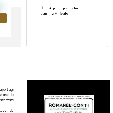
Aggiungi alla tua
cantina virtuale
00
ipe Luigi
urante la
attezzata
Aubert de