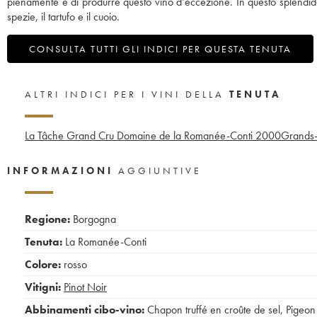
pienamente e di produrre questo vino d’eccezione. In questo splendido
spezie, il tartufo e il cuoio.
CONSULTA TUTTI GLI INDICI PER QUESTA TENUTA
ALTRI INDICI PER I VINI DELLA
TENUTA
La Tâche Grand Cru Domaine de la Romanée-Conti
2000
Grands-
INFORMAZIONI
AGGIUNTIVE
Regione:
Borgogna
Tenuta:
La Romanée-Conti
Colore:
rosso
Vitigni:
Pinot Noir
Abbinamenti cibo-vino:
Chapon truffé en croûte de sel
,
Pigeon