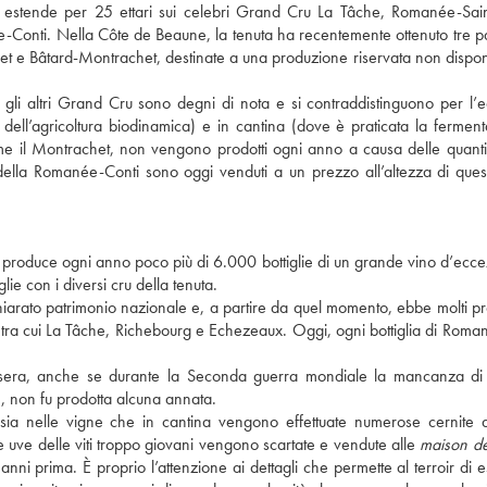
 estende per 25 ettari sui celebri Grand Cru La Tâche, Romanée-Sain
nti. Nella Côte de Beaune, la tenuta ha recentemente ottenuto tre pa
et e Bâtard-Montrachet, destinate a una produzione riservata non disponi
 gli altri Grand Cru sono degni di nota e si contraddistinguono per l’e
pi dell’agricoltura biodinamica) e in cantina (dove è praticata la fermen
e il Montrachet, non vengono prodotti ogni anno a causa delle quantit
lla Romanée-Conti sono oggi venduti a un prezzo all’altezza di ques
ri produce ogni anno poco più di 6.000 bottiglie di un grande vino d’ecce
ie con i diversi cru della tenuta.
arato patrimonio nazionale e, a partire da quel momento, ebbe molti pro
lle tra cui La Tâche, Richebourg e Echezeaux. Oggi, ogni bottiglia di Roma
lossera, anche se durante la Seconda guerra mondiale la mancanza di
, non fu prodotta alcuna annata.
sia nelle vigne che in cantina vengono effettuate numerose cernite a
 le uve delle viti troppo giovani vengono scartate e vendute alle
maison d
nni prima. È proprio l’attenzione ai dettagli che permette al terroir di e