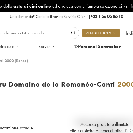
le delle
aste di vini online
ed enoteca con un'ampia selezione di vini f
Una domanda?
Contatta il nostro Servizio Clienti
|
+33 1 56 05 86 10
Ind
VENDI I TUOI VINI
tre aste
Servizi
✨Personal Sommelier
ti 2000 (Rosso)
ru Domaine de la Romanée-Conti
200
Andamento della quotazione i
Accesso gratuito e illimitato
uotazione attuale
tempo reale
alle statistiche e indici di oltre 15