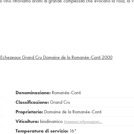
 vino ritroviamo aromi di grande complessità che evocano la rosa, la vio
Echezeaux Grand Cru Domaine de la Romanée-Conti
2000
Denominazione:
Romanée-Conti
Classificazione:
Grand Cru
Proprietario:
Domaine de la Romanée-Conti
Viticoltura:
biodinamico
Maggiori informazioni…
Temperatura di servizio:
16°