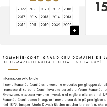
1
2022
2021
2020
2019
2018
2017
2016
2015
2014
2013
2012
2011
2010
2009
2008
2007
2006
2005
2004
2003
2002
2001
2000
1999
1998
1997
1996
1995
1994
1993
1992
1991
1990
1989
1988
ROMANÉE-CONTI GRAND CRU DOMAINE DE L
INFORMAZIONI SULLA TENUTA E SULLA CUVÉE
1987
1986
1985
1984
1983
1982
1981
1980
1979
1978
Informazioni sulla tenuta
1977
1976
1975
1974
1973
Il nome Romanée-Conti è estremamente evocativo per gli appassionati di
1972
1971
1970
1969
1967
Francesco di Borbone-Conti rileva una parcella a Vosne-Romanée, coltiv
Rivoluzione, e successivamente rivenduta al migliore offerente nel 179
1966
1965
1964
1963
1962
Romanée-Conti, dando in seguito il nome a una delle più prestigiose t
1961
1960
1959
1958
1957
Nel 1879, Jacques-Marie Duvault Blochet acquista la proprietà, che o