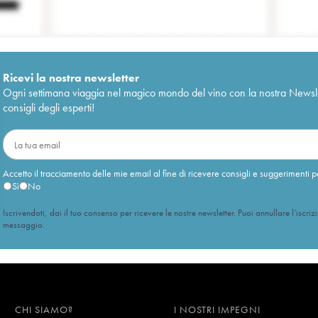
Ricevi la nostra newsletter
Ogni settimana viaggia nel magico mondo del vino con la nostra Newslette
consigli degli esperti!
Accetto il tracciamento delle mie email al fine di ricevere consigli e suggerimenti p
Sì
No
Iscrivendoti, dai il tuo consenso per ricevere le nostre newsletter. Puoi annullare l’iscriz
messaggio.
CHI SIAMO?
I NOSTRI IMPEGNI