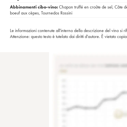
Abbinamenti cibo-vino:
Chapon truffé en croûte de sel
,
Côte d
boeuf aux cèpes
,
Tournedos Rossini
Le informazioni contenute all'interno della descrizione del vino si r
Attenzione: questo testo è tutelato dai diritti d'autore. È vietato co