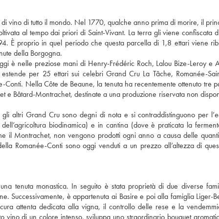
 vino di tutto il mondo. Nel 1770, qualche anno prima di morire, il princ
ata al tempo dai priori di Saint-Vivant. La terra gli viene confiscata d
4. È proprio in quel periodo che questa parcella di 1,8 ettari viene rib
enute della Borgogna.
ggi è nelle preziose mani di Henry-Frédéric Roch, Lalou Bize-Leroy e 
 estende per 25 ettari sui celebri Grand Cru La Tâche, Romanée-Sain
nti. Nella Côte de Beaune, la tenuta ha recentemente ottenuto tre pa
et e Bâtard-Montrachet, destinate a una produzione riservata non disponi
 gli altri Grand Cru sono degni di nota e si contraddistinguono per l’e
pi dell’agricoltura biodinamica) e in cantina (dove è praticata la fermen
e il Montrachet, non vengono prodotti ogni anno a causa delle quantit
lla Romanée-Conti sono oggi venduti a un prezzo all’altezza di ques
a tenuta monastica. In seguito è stata proprietà di due diverse famig
one. Successivamente, è appartenuta ai Basire e poi alla famiglia Liger-Be
cura attenta dedicata alla vigna, il controllo delle rese e la vendemmi
 vino di un colore intenso, sviluppa uno straordinario bouquet aromatico 