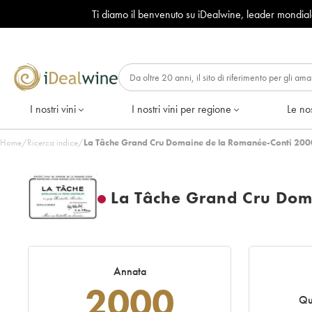
Ti diamo il benvenuto su iDealwine, leader mondia
I nostri vini
I nostri vini per regione
Le nos
Home
/
Ricerca indice
/
La Tâche Grand Cru Domaine de la Romanée-Conti 200
La Tâche Grand Cru Dom
Annata
2000
Qu