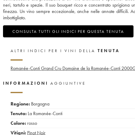
neri, tartufo e spezie. Il suo bouquet ricco e concentrato sprigiona u
finezza. Un vino sempre eccezionale, anche nelle annate difficili. A
imbottigliato.
CONSULTA TUTTI GLI INDICI PER QUESTA TENUTA
ALTRI INDICI PER I VINI DELLA
TENUTA
Romanée-Conti Grand Cru Domaine de la Romanée-Conti
2000
G
INFORMAZIONI
AGGIUNTIVE
Regione:
Borgogna
Tenuta:
La Romanée-Conti
Colore:
rosso
Vitigni:
Pinot Noir