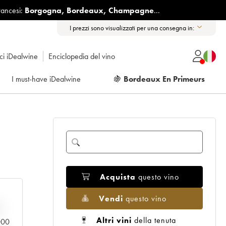
rancesi:
Borgogna
,
Bordeaux
,
Champagne
...
I prezzi sono visualizzati per una consegna in:
ici iDealwine
Enciclopedia del vino
I must-have iDealwine
🍇
Bordeaux En Primeurs
Acquista
questo vino
Vendi
questo vino
n
Altri vini
della tenuta
.000