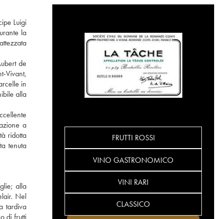
ipe Luigi
urante la
attezzata
Aubert de
t-Vivant,
rcelle in
bile alla
ccellente
tazione a
à ridotta
FRUTTI ROSSI
ta tenuta
VINO GASTRONOMICO
VINI RARI
lie; alla
lair. Nel
CLASSICO
a tardiva
di frutti