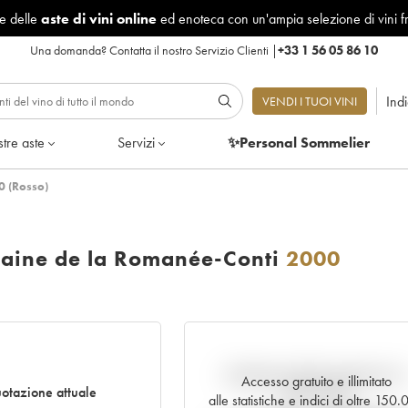
le delle
aste di vini online
ed enoteca con un'ampia selezione di vini f
Una domanda?
Contatta il nostro Servizio Clienti
|
+33 1 56 05 86 10
Ind
VENDI I TUOI VINI
tre aste
Servizi
✨Personal Sommelier
0 (Rosso)
aine de la Romanée-Conti
2000
Andamento della quotazione i
Accesso gratuito e illimitato
otazione attuale
tempo reale
alle statistiche e indici di oltre 150