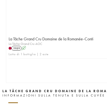
1957
1956
1955
1953
1952
1951
1950
1949
1948
1947
1946
1945
1943
1942
1940
1938
1937
1935
1923
La Tâche Grand Cru Domaine de la Romanée-Conti
La Tâche Grand Cru AOC
1989
A
Lotto di 1 bottiglia | 2 aste
LA TÂCHE GRAND CRU DOMAINE DE LA ROMA
INFORMAZIONI SULLA TENUTA E SULLA CUVÉE