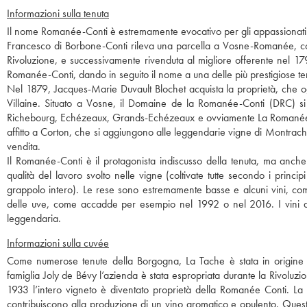
Informazioni sulla tenuta
Il nome Romanée-Conti è estremamente evocativo per gli appassionati di
Francesco di Borbone-Conti rileva una parcella a Vosne-Romanée, coltiv
Rivoluzione, e successivamente rivenduta al migliore offerente nel 179
Romanée-Conti, dando in seguito il nome a una delle più prestigiose t
Nel 1879, Jacques-Marie Duvault Blochet acquista la proprietà, che o
Villaine. Situato a Vosne, il Domaine de la Romanée-Conti (DRC) si
Richebourg, Echézeaux, Grands-Echézeaux e ovviamente La Romanée-Co
affitto a Corton, che si aggiungono alle leggendarie vigne di Montrach
vendita.
Il Romanée-Conti è il protagonista indiscusso della tenuta, ma anche
qualità del lavoro svolto nelle vigne (coltivate tutte secondo i princi
grappolo intero). Le rese sono estremamente basse e alcuni vini, com
delle uve, come accadde per esempio nel 1992 o nel 2016. I vini de
leggendaria.
Informazioni sulla cuvée
Come numerose tenute della Borgogna, La Tache è stata in origine un
famiglia Joly de Bévy l’azienda è stata espropriata durante la Rivoluzi
1933 l’intero vigneto è diventato proprietà della Romanée Conti. La 
contribuiscono alla produzione di un vino aromatico e opulento. Questo