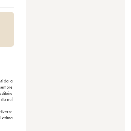
 dalla 
sempre 
tituire 
tto nel 
diverse 
ottima 