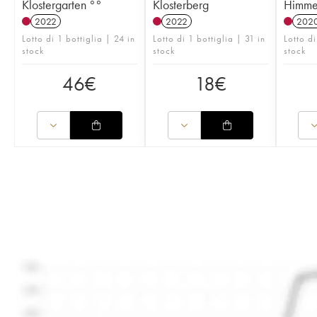
Klostergarten °°
Klosterberg
Himmel
2022
2022
202
Lotto di 1 bottiglia | 24 in
Lotto di 1 bottiglia | 31 in
Lotto di
stock
stock
stock
46
€
18
€