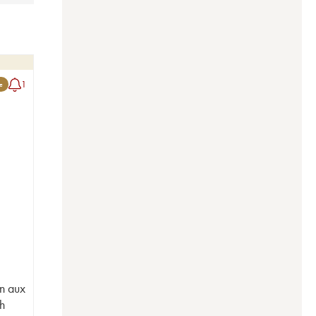
1
le
in aux
h