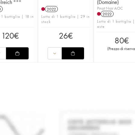
reich °°°
(Domaine)
Pinot Noir AOC
0
2022
2022
 1 bottiglia | 18 in
Lotto di 1 bottiglia | 29 in
Lotto di 1 bottiglia 
stock
aste
120
€
26
€
80
€
(
Prezzo di riserva