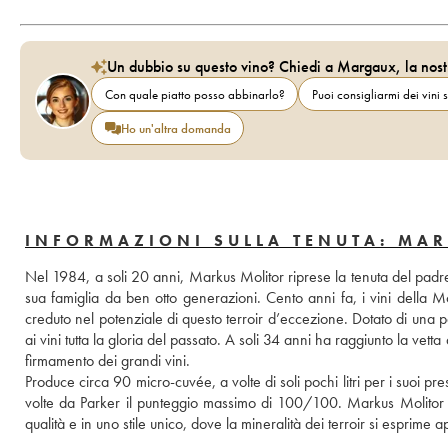
Un dubbio su questo vino? Chiedi a Margaux, la nost
Con quale piatto posso abbinarlo?
Puoi consigliarmi dei vini s
Ho un'altra domanda
INFORMAZIONI SULLA TENUTA: MA
Nel 1984, a soli 20 anni, Markus Molitor riprese la tenuta del padre
sua famiglia da ben otto generazioni. Cento anni fa, i vini della 
creduto nel potenziale di questo terroir d’eccezione. Dotato di una pas
ai vini tutta la gloria del passato. A soli 34 anni ha raggiunto la vetta
firmamento dei grandi vini. 
Produce circa 90 micro-cuvée, a volte di soli pochi litri per i suoi 
volte da Parker il punteggio massimo di 100/100. Markus Molitor re
qualità e in uno stile unico, dove la mineralità dei terroir si esprime 