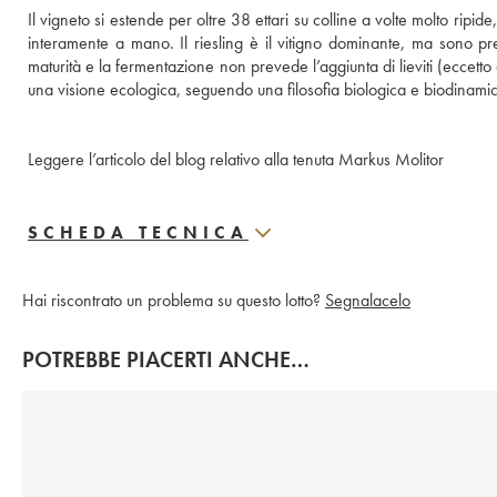
Il vigneto si estende per oltre 38 ettari su colline a volte molto ripi
interamente a mano. Il riesling è il vitigno dominante, ma sono pres
maturità e la fermentazione non prevede l’aggiunta di lieviti (eccetto q
una visione ecologica, seguendo una filosofia biologica e biodinamica
Leggere l’articolo del blog relativo alla tenuta Markus Molitor
SCHEDA TECNICA
Hai riscontrato un problema su questo lotto?
Segnalacelo
POTREBBE PIACERTI ANCHE…