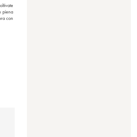
ltivate 
 piena 
ora con 
 