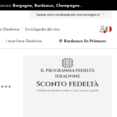
rancesi:
Borgogna
,
Bordeaux
,
Champagne
...
I prezzi sono visualizzati per una consegna in:
ici iDealwine
Enciclopedia del vino
I must-have iDealwine
🍇
Bordeaux En Primeurs
IL PROGRAMMA FEDELTÀ
IDEALWINE
Sconto fedeltà
°°°
Ottieni dei buoni sconto con i tuoi acquisti!