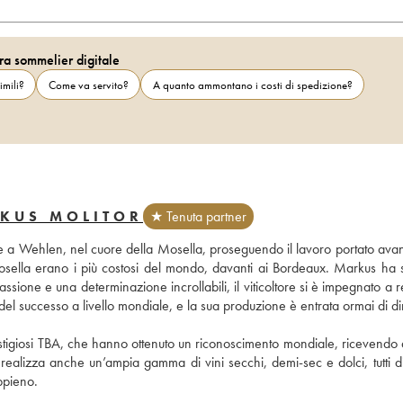
ra sommelier digitale
imili?
Come va servito?
A quanto ammontano i costi di spedizione?
RKUS MOLITOR
★ Tenuta partner
 a Wehlen, nel cuore della Mosella, proseguendo il lavoro portato avanti
Mosella erano i più costosi del mondo, davanti ai Bordeaux. Markus ha 
sione e una determinazione incrollabili, il viticoltore si è impegnato a res
 del successo a livello mondiale, e la sua produzione è entrata ormai di diri
prestigiosi TBA, che hanno ottenuto un riconoscimento mondiale, ricevendo 
alizza anche un’ampia gamma di vini secchi, demi-sec e dolci, tutti di 
appieno.