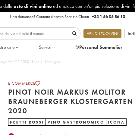
le delle
aste di vini online
ed enoteca con un'ampia selezione di vini f
Una domanda?
Contatta il nostro Servizio Clienti
|
+33 1 56 05 86 10
Ind
VENDI I TUOI VINI
tre aste
Servizi
✨Personal Sommelier
Pinot Noir Markus Molitor Brauneberger Klostergarten °°° 2020 - Lotto di 1 bottiglia
E-COMMERCE
PINOT NOIR MARKUS MOLITOR
BRAUNEBERGER KLOSTERGARTEN 
2020
FRUTTI ROSSI
VINO GASTRONOMICO
ICONA