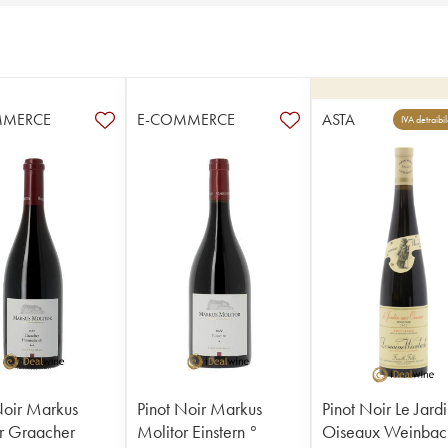
MMERCE
E-COMMERCE
ASTA
IVA detraibi
Noir Markus
Pinot Noir Markus
Pinot Noir Le Jard
r Graacher
Molitor Einstern °
Oiseaux Weinbac