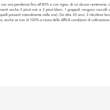
de, con una pendenza fino all’80% e con vigne, di cui alcune centenarie, co
enti anche il pinot noir e il pinot blanc. I grappoli vengono raccolti a
uelli presenti naturalmente nelle uve). Da oltre 30 anni, il viticoltore lav
, anche se non al 100% a causa delle difficili condizioni di coltivazione.