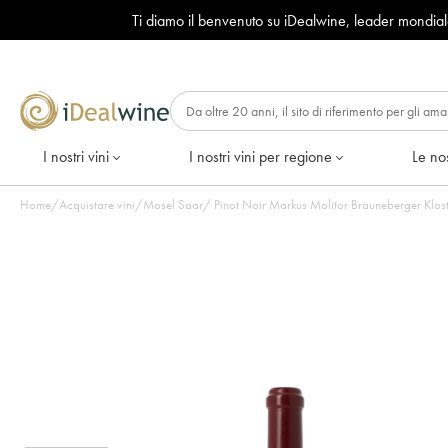
Ti diamo il benvenuto su iDealwine, leader mondia
I nostri vini
I nostri vini per regione
Le nos
Home
/
Acquistare vini
/
Mosel Saar
/