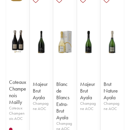
Coteaux
Majeur
Blanc
Majeur
Brut
Champe
Brut
de
Brut
Nature
nois
Ayala
Blancs
Ayala
Ayala
Mailly
Champag
Extra-
Champag
Champag
Coteaux
ne AOC
ne AOC
ne AOC
Brut
Champen
Ayala
ois AOC
Champag
ne AOC