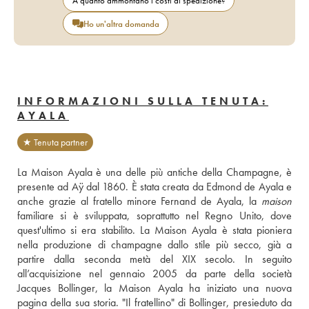
A quanto ammontano i costi di spedizione?
Ho un'altra domanda
INFORMAZIONI SULLA TENUTA:
AYALA
★ Tenuta partner
La Maison Ayala è una delle più antiche della Champagne, è 
presente ad Aÿ dal 1860. È stata creata da Edmond de Ayala e 
anche grazie al fratello minore Fernand de Ayala, la 
maison
familiare si è sviluppata, soprattutto nel Regno Unito, dove 
quest'ultimo si era stabilito. La Maison Ayala è stata pioniera 
nella produzione di champagne dallo stile più secco, già a 
partire dalla seconda metà del XIX secolo. In seguito 
all’acquisizione nel gennaio 2005 da parte della società 
Jacques Bollinger, la Maison Ayala ha iniziato una nuova 
pagina della sua storia. "Il fratellino" di Bollinger, presieduto da 