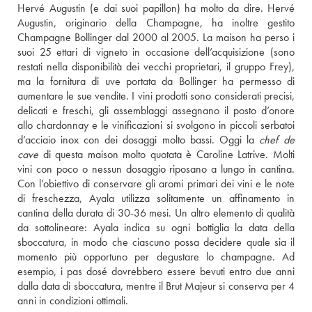
Hervé Augustin (e dai suoi papillon) ha molto da dire. Hervé 
Augustin, originario della Champagne, ha inoltre gestito 
Champagne Bollinger dal 2000 al 2005. La maison ha perso i 
suoi 25 ettari di vigneto in occasione dell’acquisizione (sono 
restati nella disponibilità dei vecchi proprietari, il gruppo Frey), 
ma la fornitura di uve portata da Bollinger ha permesso di 
aumentare le sue vendite. I vini prodotti sono considerati precisi, 
delicati e freschi, gli assemblaggi assegnano il posto d’onore 
allo chardonnay e le vinificazioni si svolgono in piccoli serbatoi 
d’acciaio inox con dei dosaggi molto bassi. Oggi la 
chef de 
cave
 di questa maison molto quotata è Caroline Latrive. Molti 
vini con poco o nessun dosaggio riposano a lungo in cantina. 
Con l’obiettivo di conservare gli aromi primari dei vini e le note 
di freschezza, Ayala utilizza solitamente un affinamento in 
cantina della durata di 30-36 mesi. Un altro elemento di qualità 
da sottolineare: Ayala indica su ogni bottiglia la data della 
sboccatura, in modo che ciascuno possa decidere quale sia il 
momento più opportuno per degustare lo champagne. Ad 
esempio, i pas dosé dovrebbero essere bevuti entro due anni 
dalla data di sboccatura, mentre il Brut Majeur si conserva per 4 
anni in condizioni ottimali.