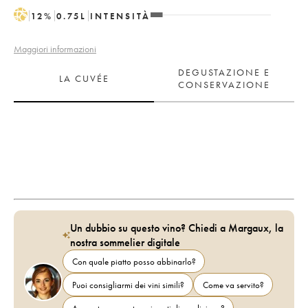
H
12
%
0.75
L
INTENSITÀ
Maggiori informazioni
DEGUSTAZIONE E
LA CUVÉE
CONSERVAZIONE
Un dubbio su questo vino? Chiedi a Margaux, la
nostra sommelier digitale
Con quale piatto posso abbinarlo?
Puoi consigliarmi dei vini simili?
Come va servito?