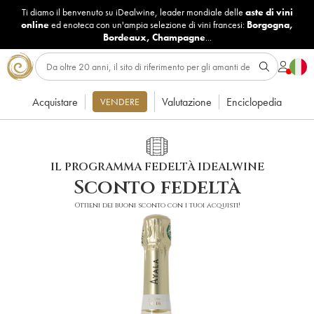
Ti diamo il benvenuto su iDealwine, leader mondiale delle
aste di vini
online
ed enoteca con un'ampia selezione di vini francesi:
Borgogna
,
Bordeaux
,
Champagne
...
Acquistare
Valutazione
Enciclopedia
VENDERE
IL PROGRAMMA FEDELTÀ IDEALWINE
Sconto fedeltà
Ottieni dei buoni sconto con i tuoi acquisti!