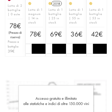
2018
H
H
H
H
Lotto di 2
Lotto di 1
Lotto di 1
Lotto di 1
Lotto di 1
bottiglie
magnum
bottiglia
bottiglia
bottiglia
| 0 aste
| 14 in
| 25 in
| 55 in
| 53 in
stock
stock
stock
stock
78
€
78
€
69
€
36
€
42
€
(
Prezzo di
riserva
)
Prezzo a
bottiglia
39
€
Accesso gratuito e illimitato
alle statistiche e indici di oltre 150.000 vini