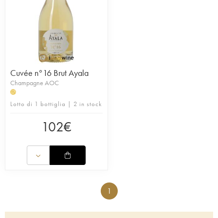
Cuvée n°16 Brut Ayala
Champagne AOC
H
Lotto di 1 bottiglia | 2 in stock
102
€
1