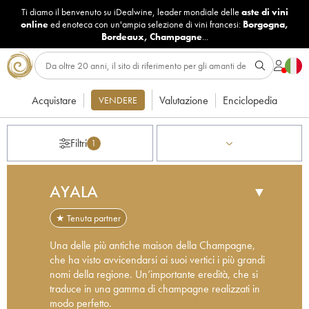
Ti diamo il benvenuto su iDealwine, leader mondiale delle
aste di vini
online
ed enoteca con un'ampia selezione di vini francesi:
Borgogna
,
Bordeaux
,
Champagne
...
Acquistare
Valutazione
Enciclopedia
VENDERE
Filtri
1
AYALA
▼
★ Tenuta partner
Una delle più antiche maison della Champagne,
che ha visto avvicendarsi ai suoi vertici i più grandi
nomi della regione. Un’importante eredità, che si
traduce in una gamma di champagne realizzati in
modo perfetto.