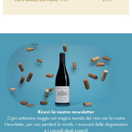
Brut Nature Ayala
1962
170
€
Extra Quality Brut Ayala
1961
188
€
Brut Nature Ayala
41
€
Zéro Dosage Ayala
53
€
Rosé Majeur Ayala
45
€
Majeur Brut Ayala
29
€
Extra Quality Brut Ayala
37
€
Ricevi la nostra newsletter
Ogni settimana viaggia nel magico mondo del vino con la nostra
Newsletter, per non perderti le novità, i resoconti delle degustazioni
e i consigli degli esperti!