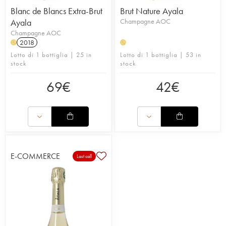
Blanc de Blancs Extra-Brut
Brut Nature Ayala
Ayala
Champagne AOC
Champagne AOC
2018
H
H
Lotto di 1 bottiglia | 25 in
Lotto di 1 bottiglia | 53 in
stock
stock
69
€
42
€
E-COMMERCE
Last call