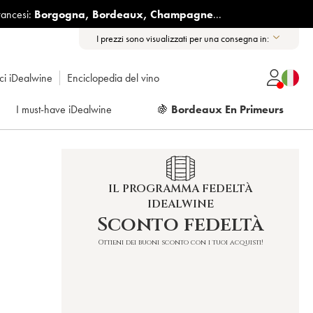
rancesi:
Borgogna
,
Bordeaux
,
Champagne
...
I prezzi sono visualizzati per una consegna in:
ici iDealwine
Enciclopedia del vino
I must-have iDealwine
🍇
Bordeaux En Primeurs
IL PROGRAMMA FEDELTÀ
IDEALWINE
Sconto fedeltà
Ottieni dei buoni sconto con i tuoi acquisti!