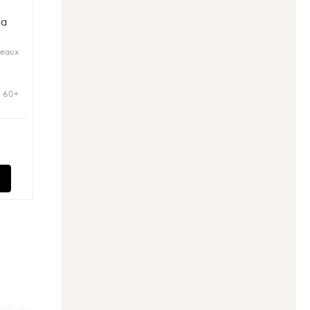
 a
deaux
| 60+