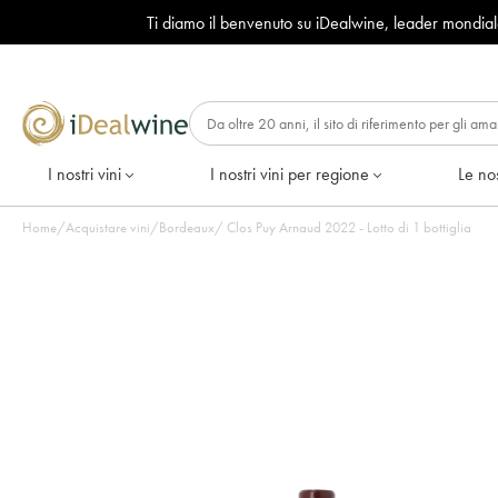
Ti diamo il benvenuto su iDealwine, leader mondia
I nostri vini
I nostri vini per regione
Le nos
Home
/
Acquistare vini
/
Bordeaux
/
Clos Puy Arnaud 2022 - Lotto di 1 bottiglia