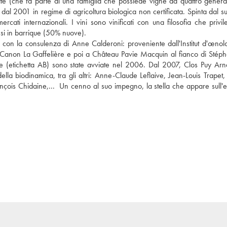
te (che fa parte di una famiglia che possiede vigne da quattro generaz
dal 2001 in regime di agricoltura biologica non certificata. Spinta dal s
ti internazionali. I vini sono vinificati con una filosofia che privile
si in barrique (50% nuove). 
con la consulenza di Anne Calderoni: proveniente dall'Institut d'œnolo
Canon La Gaffelière e poi a Château Pavie Macquin al fianco di Stéph
e (etichetta AB) sono state avviate nel 2006. Dal 2007, Clos Puy Arn
lla biodinamica, tra gli altri: Anne-Claude Leflaive, Jean-Louis Trapet, 
is Chidaine,...  Un cenno al suo impegno, la stella che appare sull'eti