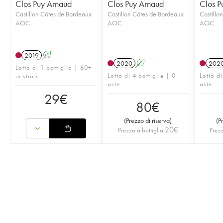
Clos Puy Arnaud
Clos Puy Arnaud
Clos P
Castillon Côtes de Bordeaux
Castillon Côtes de Bordeaux
Castillo
AOC
AOC
AOC
2019
A
2020
A
202
Lotto di 1 bottiglia | 60+
Lotto di 4 bottiglie | 0
Lotto di
in stock
aste
aste
29
€
80
€
(
Prezzo di riserva
)
(
P
20
€
Prezzo a bottiglia
Prezz