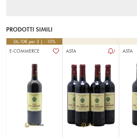
PRODOTTI SIMILI
26,10
€
per 3 | - 10%
E-COMMERCE
ASTA
ASTA
1