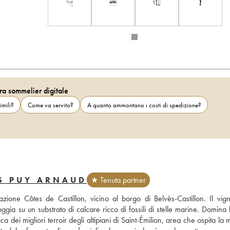
ra sommelier digitale
imili?
Come va servito?
A quanto ammontano i costi di spedizione?
S PUY ARNAUD
★ Tenuta partner
azione Côtes de Castillon, vicino al borgo di Belvès-Castillon. Il vign
ggia su un substrato di calcare ricco di fossili di stelle marine. Domina l
dei migliori terroir degli altipiani di Saint-Émilion, area che ospita la 