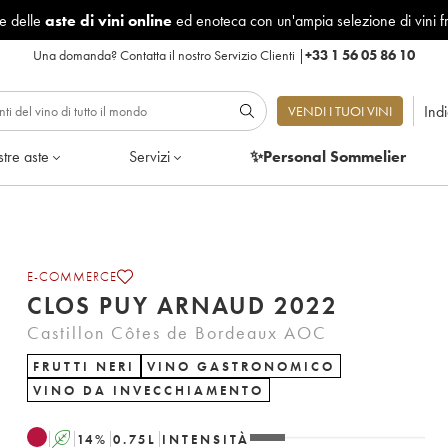
le delle
aste di vini online
ed enoteca con un'ampia selezione di vini f
Una domanda?
Contatta il nostro Servizio Clienti
|
+33 1 56 05 86 10
Ind
VENDI I TUOI VINI
tre aste
Servizi
✨Personal Sommelier
E-COMMERCE
CLOS PUY ARNAUD 2022
Castillon Côtes de Bordeaux AOC
FRUTTI NERI
VINO GASTRONOMICO
VINO DA INVECCHIAMENTO
A
14
%
0.75
L
INTENSITÀ