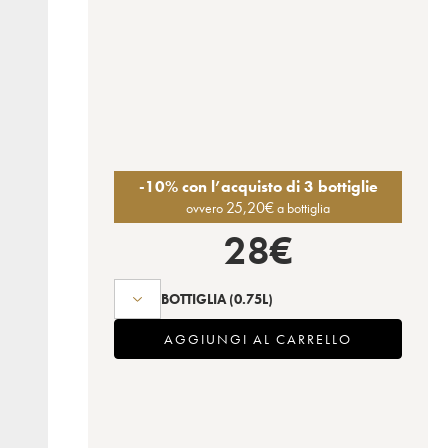
-10% con l’acquisto di 3 bottiglie
25,20
€
ovvero
a bottiglia
28
€
BOTTIGLIA
(0.75L)
AGGIUNGI AL CARRELLO