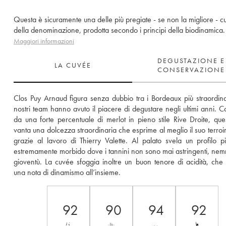
Questa è sicuramente una delle più pregiate - se non la migliore - 
della denominazione, prodotta secondo i principi della biodinamica.
Maggiori informazioni
DEGUSTAZIONE E
LA CUVÉE
CONSERVAZIONE
Clos Puy Arnaud figura senza dubbio tra i Bordeaux più straordinar
nostri team hanno avuto il piacere di degustare negli ultimi anni. C
da una forte percentuale di merlot in pieno stile Rive Droite, ques
vanta una dolcezza straordinaria che esprime al meglio il suo terroir
grazie al lavoro di Thierry Valette. Al palato svela un profilo p
estremamente morbido dove i tannini non sono mai astringenti, nem
gioventù. La cuvée sfoggia inoltre un buon tenore di acidità, che 
una nota di dinamismo all’insieme.
92
90
94
92