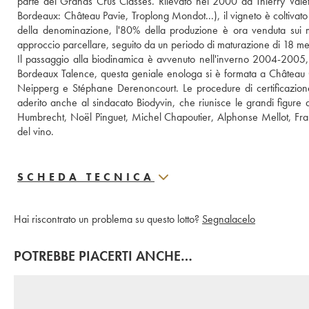
parte dei Grands Crus Classés. Rilevato nel 2000 da Thierry Valet
Bordeaux: Château Pavie, Troplong Mondot...), il vigneto è coltivato 
della denominazione, l'80% della produzione è ora venduta sui merca
approccio parcellare, seguito da un periodo di maturazione di 18 me
Il passaggio alla biodinamica è avvenuto nell'inverno 2004-2005, 
Bordeaux Talence, questa geniale enologa si è formata a Château 
Neipperg e Stéphane Derenoncourt. Le procedure di certificazion
aderito anche al sindacato Biodyvin, che riunisce le grandi figure de
Humbrecht, Noël Pinguet, Michel Chapoutier, Alphonse Mellot, Franço
del vino.
SCHEDA TECNICA
Hai riscontrato un problema su questo lotto?
Segnalacelo
POTREBBE PIACERTI ANCHE…