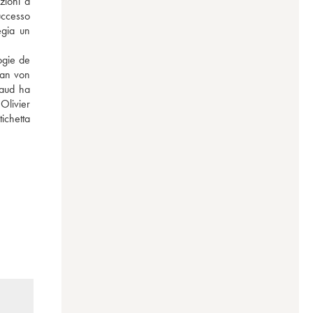
ioni a 
uccesso 
gia un 
gie de 
an von 
aud ha 
Olivier 
chetta 