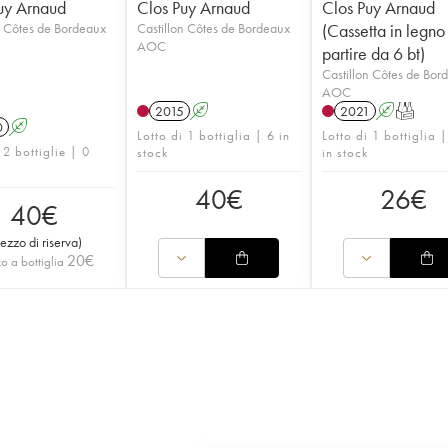
uy Arnaud
Clos Puy Arnaud
Clos Puy Arnaud
n Côtes de Bordeaux
Castillon Côtes de Bordeaux
(Cassetta in legno
AOC
partire da 6 bt)
Castillon Côtes de Bor
AOC
2015
A
2021
A
T
0
A
Lotto di 1 bottiglia | 6 in
Lotto di 1 bottiglia 
 2 bottiglie | 0
stock
in stock
40
€
26
€
40
€
rezzo di riserva
)
20
€
o a bottiglia