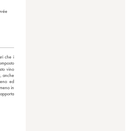
cuvée
i che i 
omposto 
to vino 
, anche 
ieno ed 
meno in 
apporta 