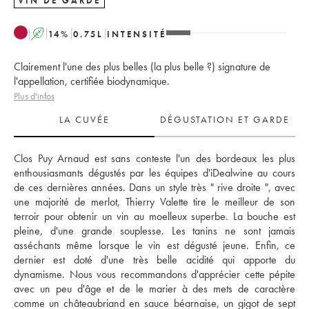
VIN DE GARDE
A
14
%
0.75
L
INTENSITÉ
Clairement l'une des plus belles (la plus belle ?) signature de
l'appellation, certifiée biodynamique.
Plus d'infos
LA CUVÉE
DÉGUSTATION ET GARDE
Clos Puy Arnaud est sans conteste l'un des bordeaux les plus 
enthousiasmants dégustés par les équipes d'iDealwine au cours 
de ces dernières années. Dans un style très " rive droite ", avec 
une majorité de merlot, Thierry Valette tire le meilleur de son 
terroir pour obtenir un vin au moelleux superbe. La bouche est 
pleine, d'une grande souplesse. Les tanins ne sont jamais 
asséchants même lorsque le vin est dégusté jeune. Enfin, ce 
dernier est doté d'une très belle acidité qui apporte du 
dynamisme. Nous vous recommandons d'apprécier cette pépite 
avec un peu d'âge et de le marier à des mets de caractère 
comme un châteaubriand en sauce béarnaise, un gigot de sept 