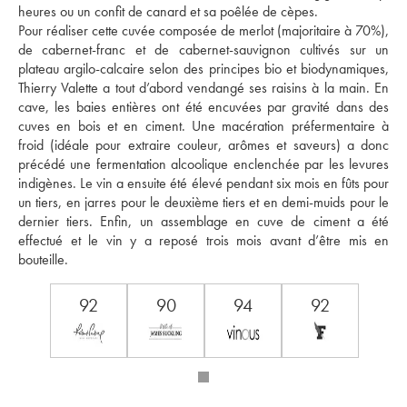
heures ou un confit de canard et sa poêlée de cèpes. 
Pour réaliser cette cuvée composée de merlot (majoritaire à 70%), 
de cabernet-franc et de cabernet-sauvignon cultivés sur un 
plateau argilo-calcaire selon des principes bio et biodynamiques, 
Thierry Valette a tout d’abord vendangé ses raisins à la main. En 
cave, les baies entières ont été encuvées par gravité dans des 
cuves en bois et en ciment. Une macération préfermentaire à 
froid (idéale pour extraire couleur, arômes et saveurs) a donc 
précédé une fermentation alcoolique enclenchée par les levures 
indigènes. Le vin a ensuite été élevé pendant six mois en fûts pour 
un tiers, en jarres pour le deuxième tiers et en demi-muids pour le 
dernier tiers. Enfin, un assemblage en cuve de ciment a été 
effectué et le vin y a reposé trois mois avant d’être mis en 
bouteille.
92
90
94
92