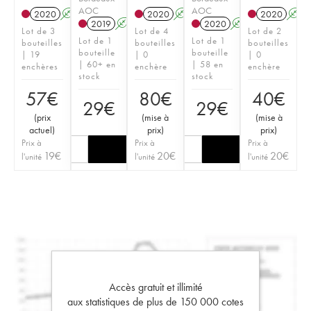
AOC
AOC
2020
A
2020
A
2020
A
2019
A
2020
A
Lot de 3
Lot de 4
Lot de 2
Lot de 1
Lot de 1
bouteilles
bouteilles
bouteilles
bouteille
bouteille
| 19
| 0
| 0
| 60+ en
| 58 en
enchères
enchère
enchère
stock
stock
57
€
80
€
40
€
29
€
29
€
(
prix
(
mise à
(
mise à
actuel
)
prix
)
prix
)
Prix à
Prix à
Prix à
19
€
20
€
20
€
l'unité
l'unité
l'unité
Accès gratuit et illimité
aux statistiques de plus de 150 000 cotes