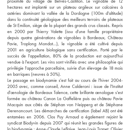
proximité du village de Belvès-Castillon. Le vignoble de 12 
hectares est implanté sur un plateau argileux sur calcaires à 
astéries dominant la vallée de la Dordogne (100m d'altitude) 
dans la continuité géologique des meilleurs terroirs de plateaux 
de St Emilion, siège de la plupart des grands crus classés. Repris 
en 2000 par Thierry Valette (issu d'une famille propriétaire 
depuis quatre générations de vignobles à Bordeaux, Château 
Pavie, Troplong Mondot...), le vignoble a été cultivé depuis 
2001 en agriculture biologique sans certification. Porté par le 
succès de l'appellation, 80% de la production est aujourd'hui 
vendue à l'export. Les vins sont vinifiés avec une philosophie qui 
privilégie l'approche parcellaire, suivie d'un élevage de 18 mois 
en barriques (neuves à 50%). 
Le passage en biodynamie s'est fait au cours de l'hiver 2004-
2005 avec, comme conseil, Anne Calderoni : issue de l'Institut 
d'œnologie de Bordeaux Talence, cette brillante œnologue s'est 
formée au château Canon La Gaffelière puis au château Pavie 
Macquin aux côtés de Stéphan von Neipperg et de Stéphane 
Derenoncourt. Les démarches de certification (label AB) ont été 
entamées en 2006. Clos Puy Arnaud a également rejoint le 
syndicat Biodyvin depuis 2007 qui réunit les grandes figures de 
la biodynamie : Anne-Claude Leflaive, Jean-Louis Trapet, Olivier 