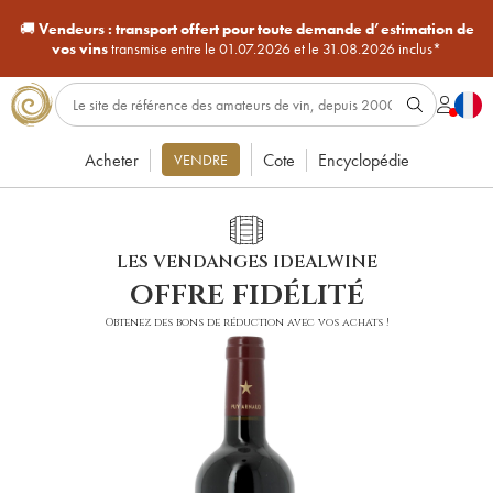
🚚
Vendeurs :
transport offert pour toute demande d’estimation de
vos vins
transmise entre le 01.07.2026 et le 31.08.2026 inclus*
Acheter
Cote
Encyclopédie
VENDRE
LES VENDANGES IDEALWINE
offre fidélité
Obtenez des bons de réduction avec vos achats !