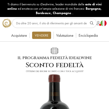
Ti diamo il benvenuto su iDealwine, leader mondiale delle
aste di vini
online
ed enoteca con un'ampia selezione di vini francesi:
Borgogna
,
Bordeaux
,
Champagne
...
Acquistare
Valutazione
Enciclopedia
VENDERE
IL PROGRAMMA FEDELTÀ IDEALWINE
Sconto fedeltà
Ottieni dei buoni sconto con i tuoi acquisti!