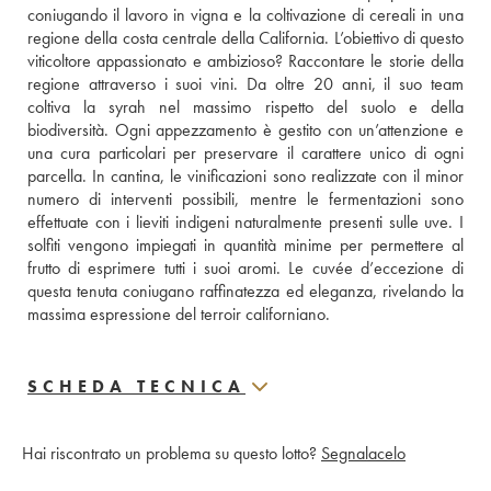
coniugando il lavoro in vigna e la coltivazione di cereali in una 
regione della costa centrale della California. L’obiettivo di questo 
viticoltore appassionato e ambizioso? Raccontare le storie della 
regione attraverso i suoi vini. Da oltre 20 anni, il suo team 
coltiva la syrah nel massimo rispetto del suolo e della 
biodiversità. Ogni appezzamento è gestito con un’attenzione e 
una cura particolari per preservare il carattere unico di ogni 
parcella. In cantina, le vinificazioni sono realizzate con il minor 
numero di interventi possibili, mentre le fermentazioni sono 
effettuate con i lieviti indigeni naturalmente presenti sulle uve. I 
solfiti vengono impiegati in quantità minime per permettere al 
frutto di esprimere tutti i suoi aromi. Le cuvée d’eccezione di 
questa tenuta coniugano raffinatezza ed eleganza, rivelando la 
massima espressione del terroir californiano.
SCHEDA TECNICA
Hai riscontrato un problema su questo lotto?
Segnalacelo