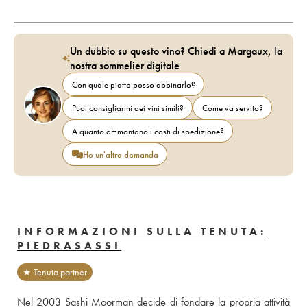
Un dubbio su questo vino? Chiedi a Margaux, la
nostra sommelier digitale
Con quale piatto posso abbinarlo?
Puoi consigliarmi dei vini simili?
Come va servito?
A quanto ammontano i costi di spedizione?
Ho un'altra domanda
INFORMAZIONI SULLA TENUTA:
PIEDRASASSI
★ Tenuta partner
Nel 2003 Sashi Moorman decide di fondare la propria attività 