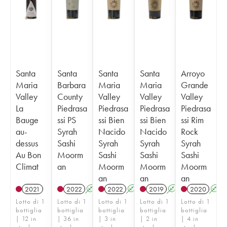
Santa
Santa
Santa
Santa
Arroyo
Maria
Barbara
Maria
Maria
Grande
Valley
County
Valley
Valley
Valley
La
Piedrasa
Piedrasa
Piedrasa
Piedrasa
Bauge
ssi PS
ssi Bien
ssi Bien
ssi Rim
au-
Syrah
Nacido
Nacido
Rock
dessus
Sashi
Syrah
Syrah
Syrah
Au Bon
Moorm
Sashi
Sashi
Sashi
Climat
an
Moorm
Moorm
Moorm
an
an
an
2021
2022
A
2022
A
2019
A
2020
A
Lotto di 1
Lotto di 1
Lotto di 1
Lotto di 1
Lotto di 1
bottiglia
bottiglia
bottiglia
bottiglia
bottiglia
| 12 in
| 36 in
| 3 in
| 2 in
| 4 in