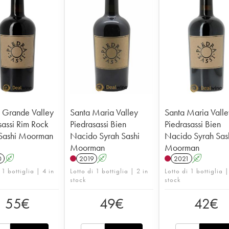
 Grande Valley
Santa Maria Valley
Santa Maria Valle
sassi Rim Rock
Piedrasassi Bien
Piedrasassi Bien
 Sashi Moorman
Nacido Syrah Sashi
Nacido Syrah Sas
Moorman
Moorman
0
A
2019
A
2021
A
 1 bottiglia | 4 in
Lotto di 1 bottiglia | 2 in
Lotto di 1 bottiglia |
stock
stock
55
€
49
€
42
€