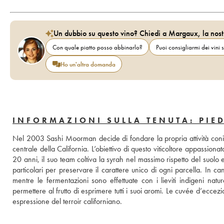
Un dubbio su questo vino? Chiedi a Margaux, la nost
Con quale piatto posso abbinarlo?
Puoi consigliarmi dei vini s
Ho un'altra domanda
INFORMAZIONI SULLA TENUTA: PIE
Nel 2003 Sashi Moorman decide di fondare la propria attività coniuga
centrale della California. L’obiettivo di questo viticoltore appassiona
20 anni, il suo team coltiva la syrah nel massimo rispetto del suolo
particolari per preservare il carattere unico di ogni parcella. In cant
mentre le fermentazioni sono effettuate con i lieviti indigeni natur
permettere al frutto di esprimere tutti i suoi aromi. Le cuvée d’ecc
espressione del terroir californiano.