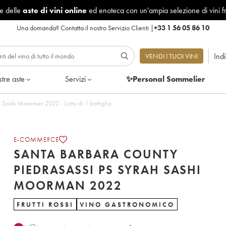
le delle
aste di vini online
ed enoteca con un'ampia selezione di vini f
Una domanda?
Contatta il nostro Servizio Clienti
|
+33 1 56 05 86 10
Ind
VENDI I TUOI VINI
tre aste
Servizi
✨Personal Sommelier
Santa Barbara County Piedrasassi PS Syrah Sashi Moorman 2022 - Lotto di 1 bottiglia
E-COMMERCE
SANTA BARBARA COUNTY
PIEDRASASSI PS SYRAH SASHI
MOORMAN 2022
FRUTTI ROSSI
VINO GASTRONOMICO