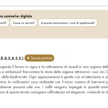
ra sommelier digitale
imili?
Come va servito?
A quanto ammontano i costi di spedizione?
DRASASSI
★ Tenuta partner
ndo il lavoro in vigna e la coltivazione di cereali in una regione della
to e ambizioso? Raccontare le storie della regione attraverso i suoi vini. D
 e della biodiversità. Ogni appezzamento è gestito con un’attenzione e un
ina, le vinificazioni sono realizzate con il minor numero di interventi pos
almente presenti sulle uve. I solfiti vengono impiegati in quantità mini
ezione di questa tenuta coniugano raffinatezza ed eleganza, rivelando la 