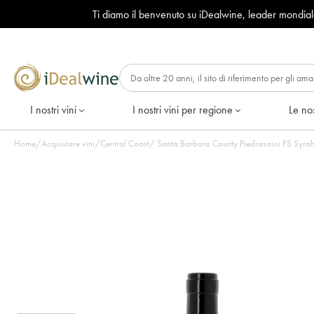
Ti diamo il benvenuto su iDealwine, leader mondia
I nostri vini
I nostri vini per regione
Le nos
Home
/
Acquistare vini
/
Central Coast
/