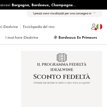
rancesi:
Borgogna
,
Bordeaux
,
Champagne
...
I prezzi sono visualizzati per una consegna in:
ici iDealwine
Enciclopedia del vino
I must-have iDealwine
🍇
Bordeaux En Primeurs
IL PROGRAMMA FEDELTÀ
IDEALWINE
Sconto fedeltà
Ottieni dei buoni sconto con i tuoi acquisti!