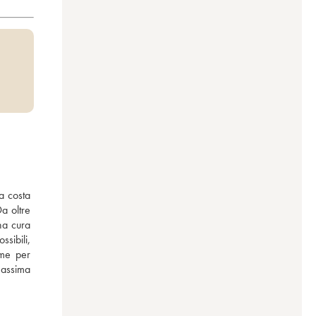
 costa 
a oltre 
a cura 
sibili, 
me per 
massima 