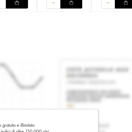
gratuito e illimitato
e indici di oltre 150.000 vini