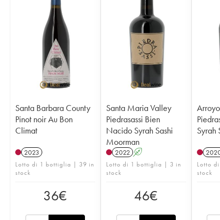
Santa Barbara County
Santa Maria Valley
Arroyo
Pinot noir Au Bon
Piedrasassi Bien
Piedra
Climat
Nacido Syrah Sashi
Syrah
Moorman
2023
2022
A
202
Lotto di 1 bottiglia | 39 in
Lotto di 1 bottiglia | 3 in
Lotto di
stock
stock
stock
36
€
46
€