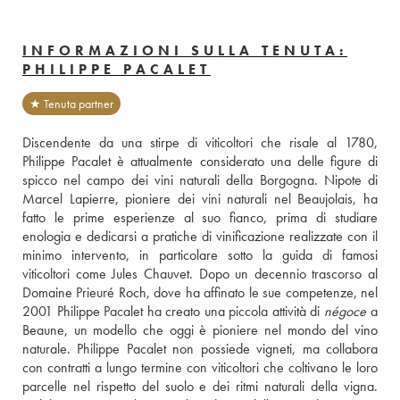
INFORMAZIONI SULLA TENUTA:
PHILIPPE PACALET
★ Tenuta partner
Discendente da una stirpe di viticoltori che risale al 1780, 
Philippe Pacalet è attualmente considerato una delle figure di 
spicco nel campo dei vini naturali della Borgogna. Nipote di 
Marcel Lapierre, pioniere dei vini naturali nel Beaujolais, ha 
fatto le prime esperienze al suo fianco, prima di studiare 
enologia e dedicarsi a pratiche di vinificazione realizzate con il 
minimo intervento, in particolare sotto la guida di famosi 
viticoltori come Jules Chauvet. Dopo un decennio trascorso al 
Domaine Prieuré Roch, dove ha affinato le sue competenze, nel 
2001 Philippe Pacalet ha creato una piccola attività di 
négoce
 a 
Beaune, un modello che oggi è pioniere nel mondo del vino 
naturale. Philippe Pacalet non possiede vigneti, ma collabora 
con contratti a lungo termine con viticoltori che coltivano le loro 
parcelle nel rispetto del suolo e dei ritmi naturali della vigna. 