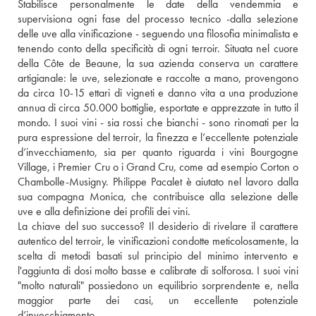
Stabilisce personalmente le date della vendemmia e 
supervisiona ogni fase del processo tecnico -dalla selezione 
delle uve alla vinificazione - seguendo una filosofia minimalista e 
tenendo conto della specificità di ogni terroir. Situata nel cuore 
della Côte de Beaune, la sua azienda conserva un carattere 
artigianale: le uve, selezionate e raccolte a mano, provengono 
da circa 10-15 ettari di vigneti e danno vita a una produzione 
annua di circa 50.000 bottiglie, esportate e apprezzate in tutto il 
mondo. I suoi vini - sia rossi che bianchi - sono rinomati per la 
pura espressione del terroir, la finezza e l’eccellente potenziale 
d’invecchiamento, sia per quanto riguarda i vini Bourgogne 
Village, i Premier Cru o i Grand Cru, come ad esempio Corton o 
Chambolle-Musigny. Philippe Pacalet è aiutato nel lavoro dalla 
sua compagna Monica, che contribuisce alla selezione delle 
uve e alla definizione dei profili dei vini.
La chiave del suo successo? Il desiderio di rivelare il carattere 
autentico del terroir, le vinificazioni condotte meticolosamente, la 
scelta di metodi basati sul principio del minimo intervento e 
l'aggiunta di dosi molto basse e calibrate di solforosa. I suoi vini 
"molto naturali" possiedono un equilibrio sorprendente e, nella 
maggior parte dei casi, un eccellente potenziale 
d’invecchiamento..