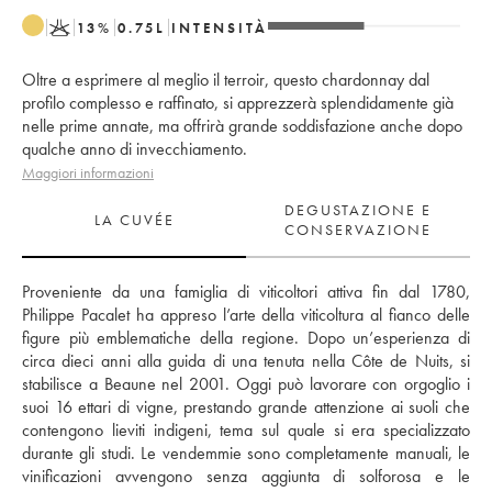
K
13
%
0.75
L
INTENSITÀ
Oltre a esprimere al meglio il terroir, questo chardonnay dal
profilo complesso e raffinato, si apprezzerà splendidamente già
nelle prime annate, ma offrirà grande soddisfazione anche dopo
qualche anno di invecchiamento.
Maggiori informazioni
DEGUSTAZIONE E
LA CUVÉE
CONSERVAZIONE
Proveniente da una famiglia di viticoltori attiva fin dal 1780, 
Philippe Pacalet ha appreso l’arte della viticoltura al fianco delle 
figure più emblematiche della regione. Dopo un’esperienza di 
circa dieci anni alla guida di una tenuta nella Côte de Nuits, si 
stabilisce a Beaune nel 2001. Oggi può lavorare con orgoglio i 
suoi 16 ettari di vigne, prestando grande attenzione ai suoli che 
contengono lieviti indigeni, tema sul quale si era specializzato 
durante gli studi. Le vendemmie sono completamente manuali, le 
vinificazioni avvengono senza aggiunta di solforosa e le 