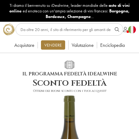
Ti diamo il benvenuto su iDealwine, leader mondiale delle
aste di vini
online
ed enoteca con un'ampia selezione di vini francesi:
Borgogna
,
Bordeaux
,
Champagne
...
Acquistare
Valutazione
Enciclopedia
VENDERE
IL PROGRAMMA FEDELTÀ IDEALWINE
Sconto fedeltà
Ottieni dei buoni sconto con i tuoi acquisti!