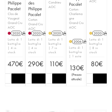
AOC
Philippe
des
Condrieu
Pacalet
AOC
Pacalet
Philippe
Corton-
Clos de
Pacalet
Charlema
Vougeot
gne
Corton
Grand Cru
Grand Cru
Grand Cru
AOC
AOC
AOC
2020
K
2020
K
2020
K
2020
K
Lotto di 1
Lotto di 1
Lotto di 1
Lotto di 1
2006
K
bottiglia
bottiglia
bottiglia
bottiglia
Lotto di 1
| 4 in
| 4 in
| 7 in
| 8 in
bottiglia
stock
stock
stock
stock
| 1 asta
470
€
290
€
110
€
80
€
130
€
(
Prezzo
attuale
)