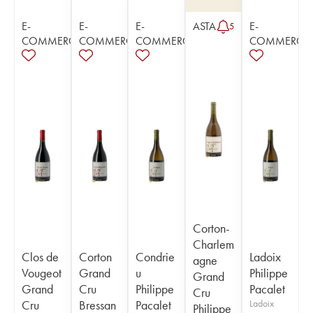
E-
E-
E-
ASTA
E-
5
COMMERCE
COMMERCE
COMMERCE
COMMERCE
Corton-
Charlem
Clos de
Corton
Condrie
Ladoix
agne
Vougeot
Grand
u
Philippe
Grand
Grand
Cru
Philippe
Pacalet
Cru
Cru
Bressan
Pacalet
Ladoix
Philippe