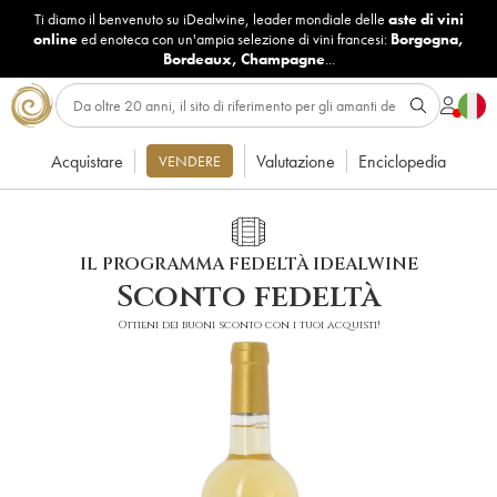
Ti diamo il benvenuto su iDealwine, leader mondiale delle
aste di vini
online
ed enoteca con un'ampia selezione di vini francesi:
Borgogna
,
Bordeaux
,
Champagne
...
Acquistare
Valutazione
Enciclopedia
VENDERE
IL PROGRAMMA FEDELTÀ IDEALWINE
Sconto fedeltà
Ottieni dei buoni sconto con i tuoi acquisti!