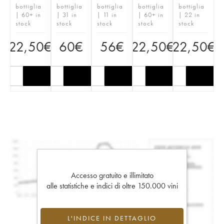
bottiglia
bottiglia
bottiglia
bottiglia
bottiglia
| 60+ in
| 31 in
| 11 in
| 60+ in
| 22 in
stock
stock
stock
stock
stock
22,50
€
60
€
56
€
22,50
€
22,50
€
Accesso gratuito e illimitato
alle statistiche e indici di oltre 150.000 vini
L'INDICE IN DETTAGLIO