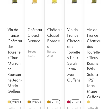
Vin de
Château
Château
Vin de
Vin de
France
Closiot
Closiot
France
France
Château
Bonnea
Bonnea
Château
Château
des
u
u
des
des
Tourette
Barsac
Barsac
Tourette
Tourette
AOC
AOC
s Tinus
s Tinus
s Tinus
Marsan
Syrah
Raisins
ne
Jean-
Rôtis
Roussan
Marie
Solera
ne Jean-
Guffens
1721
Marie
Jean-
Guffens
Marie
Guffens
2021
2022
2018
2020
Lotto di 1
Lotto di 1
Lotto di 1
Lotto di 1
Lotto di 1