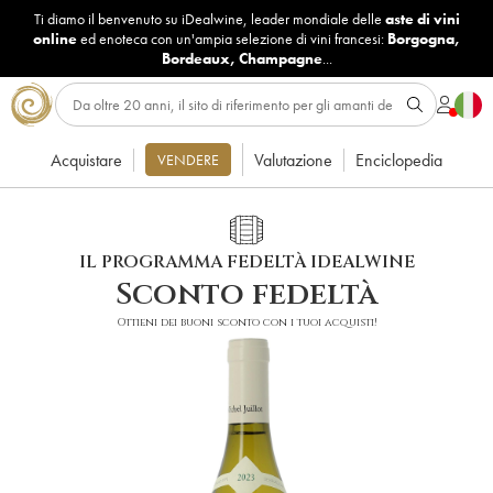
Ti diamo il benvenuto su iDealwine, leader mondiale delle
aste di vini
online
ed enoteca con un'ampia selezione di vini francesi:
Borgogna
,
Bordeaux
,
Champagne
...
Acquistare
Valutazione
Enciclopedia
VENDERE
IL PROGRAMMA FEDELTÀ IDEALWINE
Sconto fedeltà
Ottieni dei buoni sconto con i tuoi acquisti!