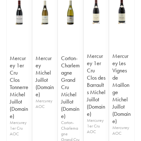
Mercur
Mercur
Mercur
Mercur
Corton-
ey 1er
ey Les
ey 1er
ey
Charlem
Cru
Vignes
Cru
Michel
agne
Clos des
de
Clos
Juillot
Grand
Barrault
Maillon
Tonnerre
(Domain
Cru
s Michel
ge
Michel
e)
Michel
Juillot
Michel
Juillot
Mercurey
Juillot
(Domain
Juillot
AOC
(Domain
(Domain
e)
(Domain
e)
e)
Mercurey
e)
Mercurey
Corton-
1er Cru
Mercurey
1er Cru
Charlema
AOC
AOC
AOC
gne
Grand Cru