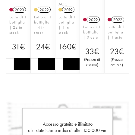
AOC
2023
2022
2019
Lotto di 1
Lotto di 1
Lotto di 1
2022
2022
bottiglia
bottiglia
bottiglia
Lotto di 1
Lotto di 1
| 22 in
| 4 in
| 1 in
bottiglia
bottiglia
stock
stock
stock
| 0 aste
| 1 asta
31
€
24
€
160
€
33
€
23
€
(
Prezzo di
(
Prezzo
riserva
)
attuale
)
Accesso gratuito e illimitato
alle statistiche e indici di oltre 150.000 vini