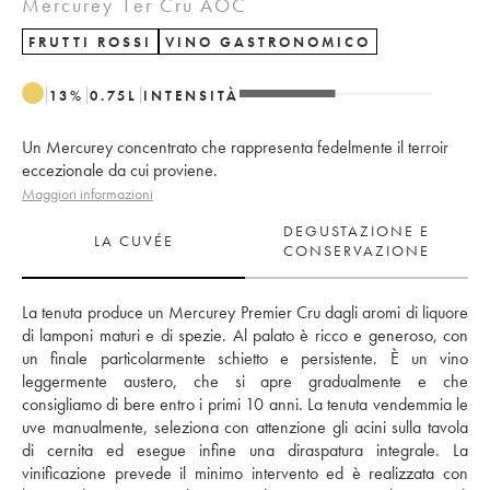
Mercurey 1er Cru AOC
FRUTTI ROSSI
VINO GASTRONOMICO
13
%
0.75
L
INTENSITÀ
Un Mercurey concentrato che rappresenta fedelmente il terroir
eccezionale da cui proviene.
Maggiori informazioni
DEGUSTAZIONE E
LA CUVÉE
CONSERVAZIONE
La tenuta produce un Mercurey Premier Cru dagli aromi di liquore 
di lamponi maturi e di spezie. Al palato è ricco e generoso, con 
un finale particolarmente schietto e persistente. È un vino 
leggermente austero, che si apre gradualmente e che 
consigliamo di bere entro i primi 10 anni. La tenuta vendemmia le 
uve manualmente, seleziona con attenzione gli acini sulla tavola 
di cernita ed esegue infine una diraspatura integrale. La 
vinificazione prevede il minimo intervento ed è realizzata con 