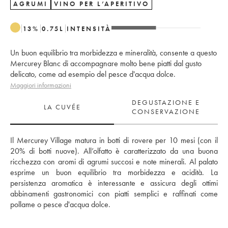
AGRUMI
VINO PER L’APERITIVO
13
%
0.75
L
INTENSITÀ
Un buon equilibrio tra morbidezza e mineralità, consente a questo
Mercurey Blanc di accompagnare molto bene piatti dal gusto
delicato, come ad esempio del pesce d'acqua dolce.
Maggiori informazioni
DEGUSTAZIONE E
LA CUVÉE
CONSERVAZIONE
Il Mercurey Village matura in botti di rovere per 10 mesi (con il 
20% di botti nuove). All’olfatto è caratterizzato da una buona 
ricchezza con aromi di agrumi succosi e note minerali. Al palato 
esprime un buon equilibrio tra morbidezza e acidità. La 
persistenza aromatica è interessante e assicura degli ottimi 
abbinamenti gastronomici con piatti semplici e raffinati come 
pollame o pesce d'acqua dolce.