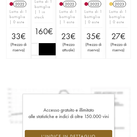
Lotto di 1
2022
2022
2022
2023
bottiglia
Lotto di 1
Lotto di 1
Lotto di 1
Lotto di 1
| 1 in
bottiglia
bottiglia
bottiglia
bottiglia
stock
| 0 aste
| 1 asta
| 0 aste
| 0 aste
160
€
33
€
23
€
35
€
27
€
(
Prezzo di
(
Prezzo
(
Prezzo di
(
Prezzo di
riserva
)
attuale
)
riserva
)
riserva
)
Accesso gratuito e illimitato
alle statistiche e indici di oltre 150.000 vini
L'INDICE IN DETTAGLIO