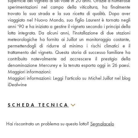
superficie del vigneto di sei volte in 20 anni. Grazie a numerose 
sperimentazioni nel campo della viticoltura, ha finalmente 
trovato la sua strada e la sua ricetta di qualità. Dopo aver 
viaggiato nel Nuovo Mondo, suo figlio Laurent è tornato negli 
anni ‘90 e ha iniziato a gestire il vigneto secondo i principi della 
lotta integrata. Da alcuni anni, l'installazione di due stazioni 
meteorologiche ha fornito ai Juillot un monitoraggio costante, 
permettendogli di ridurre al minimo i rischi climatici e il 
trattamento del vigneto. Questa storia di successo familiare ha 
contribuito notevolmente ad accrescere il prestigio della 
denominazione Mercurey e la tenuta esporta oggi in 26 paesi. 
Maggiori informazioni: 
Maggiori informazioni: 
Leggi l’articolo su Michel Juillot nel blog 
iDealwine 
SCHEDA TECNICA
Hai riscontrato un problema su questo lotto?
Segnalacelo