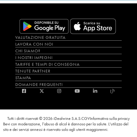
VALUTAZIONE GRATUITA
LAVORA CON NOI
CHI SIAMO?
I NOSTRI IMPEGNI
TARIFFE E TEMPI DI CONSEGNA
TENUTE PARTNER
STAMPA
DOMANDE FREQUENTI
Tutti i diritti riservati © 2026 iDealwine S.A.S.
CGV
Informativa sulla privacy
Bevi con moderazione, l’abuso di alcol è dannoso per la salute. L'utilizzo del
sito e dei servizi annessi è riservato solo agli utenti maggiorenni.