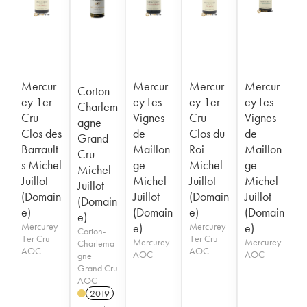
Mercur
Mercur
Mercur
Mercur
Corton-
ey 1er
ey Les
ey 1er
ey Les
Charlem
Cru
Vignes
Cru
Vignes
agne
Clos des
de
Clos du
de
Grand
Barrault
Maillon
Roi
Maillon
Cru
s Michel
ge
Michel
ge
Michel
Juillot
Michel
Juillot
Michel
Juillot
(Domain
Juillot
(Domain
Juillot
(Domain
e)
(Domain
e)
(Domain
e)
Mercurey
e)
Mercurey
e)
Corton-
1er Cru
1er Cru
Mercurey
Mercurey
Charlema
AOC
AOC
AOC
AOC
gne
Grand Cru
AOC
2019