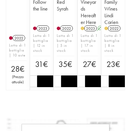
Follow
Red
Vineyar
Family
the line
Syrah
ds
Wines
Hereaft
Lindi
er Here
Carien
2023
2022
2023
A
2022
Lotto di 1
Lotto di 1
Lotto di 1
Lotto di 1
2022
bottiglia
bottiglia
bottiglia
bottiglia
Lotto di 1
| 12 in
| 5 in
| 17 in
| 8 in
bottiglia
stock
stock
stock
stock
| 10 aste
31
€
35
€
27
€
23
€
28
€
(
Prezzo
attuale
)