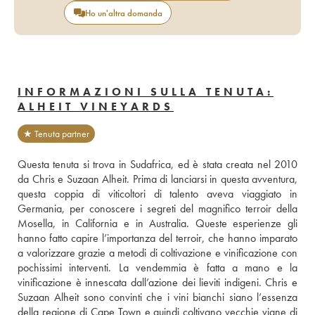
Ho un'altra domanda
INFORMAZIONI SULLA TENUTA:
ALHEIT VINEYARDS
★ Tenuta partner
Questa tenuta si trova in Sudafrica, ed è stata creata nel 2010 
da Chris e Suzaan Alheit. Prima di lanciarsi in questa avventura, 
questa coppia di viticoltori di talento aveva viaggiato in 
Germania, per conoscere i segreti del magnifico terroir della 
Mosella, in California e in Australia. Queste esperienze gli 
hanno fatto capire l’importanza del terroir, che hanno imparato 
a valorizzare grazie a metodi di coltivazione e vinificazione con 
pochissimi interventi. La vendemmia è fatta a mano e la 
vinificazione è innescata dall’azione dei lieviti indigeni. Chris e 
Suzaan Alheit sono convinti che i vini bianchi siano l’essenza 
della regione di Cape Town e quindi coltivano vecchie vigne di 