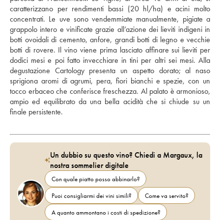
caratterizzano per rendimenti bassi (20 hl/ha) e acini molto 
concentrati. Le uve sono vendemmiate manualmente, pigiate a 
grappolo intero e vinificate grazie all’azione dei lieviti indigeni in 
botti ovoidali di cemento, anfore, grandi botti di legno e vecchie 
botti di rovere. Il vino viene prima lasciato affinare sui lieviti per 
dodici mesi e poi fatto invecchiare in tini per altri sei mesi. Alla 
degustazione Cartology presenta un aspetto dorato; al naso 
sprigiona aromi di agrumi, pera, fiori bianchi e spezie, con un 
tocco erbaceo che conferisce freschezza. Al palato è armonioso, 
ampio ed equilibrato da una bella acidità che si chiude su un 
finale persistente.
Un dubbio su questo vino? Chiedi a Margaux, la
nostra sommelier digitale
Con quale piatto posso abbinarlo?
Puoi consigliarmi dei vini simili?
Come va servito?
A quanto ammontano i costi di spedizione?