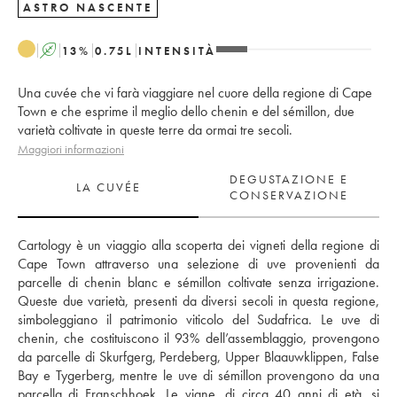
ASTRO NASCENTE
A
13
%
0.75
L
INTENSITÀ
Una cuvée che vi farà viaggiare nel cuore della regione di Cape
Town e che esprime il meglio dello chenin e del sémillon, due
varietà coltivate in queste terre da ormai tre secoli.
Maggiori informazioni
DEGUSTAZIONE E
LA CUVÉE
CONSERVAZIONE
Cartology è un viaggio alla scoperta dei vigneti della regione di 
Cape Town attraverso una selezione di uve provenienti da 
parcelle di chenin blanc e sémillon coltivate senza irrigazione. 
Queste due varietà, presenti da diversi secoli in questa regione, 
simboleggiano il patrimonio viticolo del Sudafrica. Le uve di 
chenin, che costituiscono il 93% dell’assemblaggio, provengono 
da parcelle di Skurfgerg, Perdeberg, Upper Blaauwklippen, False 
Bay e Tygerberg, mentre le uve di sémillon provengono da una 
parcella di Franschhoek. Le vigne, di circa 40 anni di età, si 