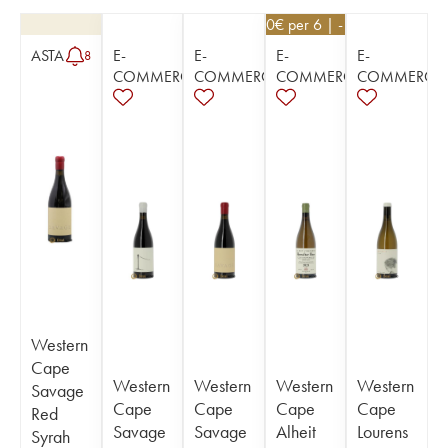
24,30
€
per 6 | - 10%
ASTA
E-
E-
E-
E-
8
COMMERCE
COMMERCE
COMMERCE
COMMERCE
Western
Cape
Western
Western
Western
Western
Savage
Cape
Cape
Cape
Cape
Red
Savage
Savage
Alheit
Lourens
Syrah