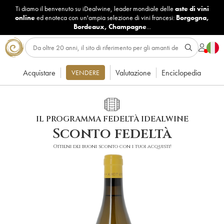
Ti diamo il benvenuto su iDealwine, leader mondiale delle
aste di vini
online
ed enoteca con un'ampia selezione di vini francesi:
Borgogna
,
Bordeaux
,
Champagne
...
Acquistare
Valutazione
Enciclopedia
VENDERE
IL PROGRAMMA FEDELTÀ IDEALWINE
Sconto fedeltà
Ottieni dei buoni sconto con i tuoi acquisti!